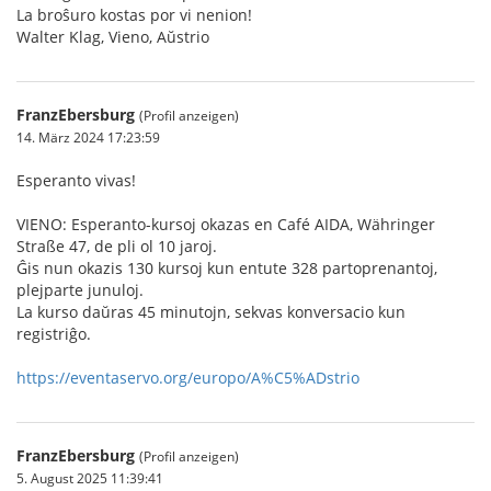
La broŝuro kostas por vi nenion!
Walter Klag, Vieno, Aŭstrio
FranzEbersburg
(Profil anzeigen)
14. März 2024 17:23:59
Esperanto vivas!
VIENO: Esperanto-kursoj okazas en Café AIDA, Währinger
Straße 47, de pli ol 10 jaroj.
Ĝis nun okazis 130 kursoj kun entute 328 partoprenantoj,
plejparte junuloj.
La kurso daŭras 45 minutojn, sekvas konversacio kun
registriĝo.
https://eventaservo.org/europo/A%C5%ADstrio
FranzEbersburg
(Profil anzeigen)
5. August 2025 11:39:41