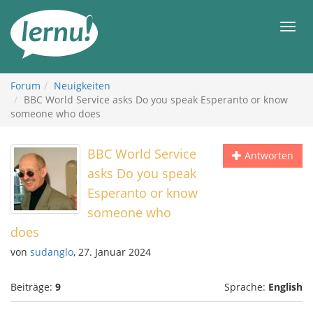
Zum
Inhalt
Men
Forum
Neuigkeiten
BBC World Service asks Do you speak Esperanto or know
someone who does
BBC World Service
Antworten
asks Do you speak
Esperanto or know
someone who
does
von
sudanglo
, 27. Januar 2024
Beiträge:
9
Sprache:
English