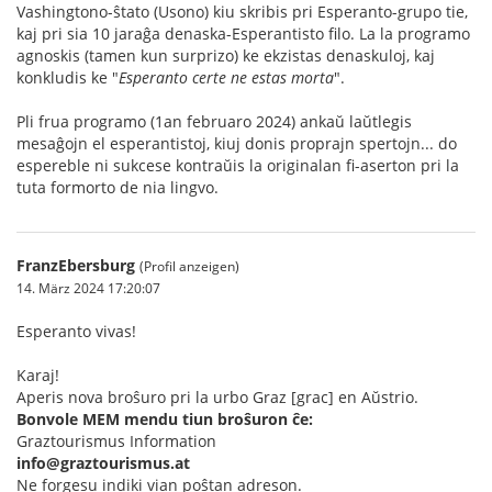
Vashingtono-ŝtato (Usono) kiu skribis pri Esperanto-grupo tie,
kaj pri sia 10 jaraĝa denaska-Esperantisto filo. La la programo
agnoskis (tamen kun surprizo) ke ekzistas denaskuloj, kaj
konkludis ke "
Esperanto certe ne estas morta
".
Pli frua programo (1an februaro 2024) ankaŭ laŭtlegis
mesaĝojn el esperantistoj, kiuj donis proprajn spertojn... do
espereble ni sukcese kontraŭis la originalan fi-aserton pri la
tuta formorto de nia lingvo.
FranzEbersburg
(Profil anzeigen)
14. März 2024 17:20:07
Esperanto vivas!
Karaj!
Aperis nova broŝuro pri la urbo Graz [grac] en Aŭstrio.
Bonvole MEM mendu tiun broŝuron ĉe:
Graztourismus Information
info@graztourismus.at
Ne forgesu indiki vian poŝtan adreson.