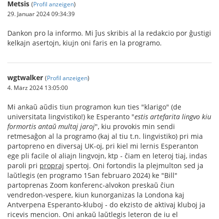
Metsis
(
Profil anzeigen
)
29. Januar 2024 09:34:39
Dankon pro la informo. Mi ĵus skribis al la redakcio por ĝustigi
kelkajn asertojn, kiujn oni faris en la programo.
wgtwalker
(
Profil anzeigen
)
4. März 2024 13:05:00
Mi ankaŭ aŭdis tiun programon kun ties "klarigo" (de
universitata lingvistiko!) ke Esperanto "
estis artefarita lingvo kiu
formortis antaŭ multaj jaroj
", kiu provokis min sendi
retmesaĝon al la programo (kaj al tiu t.n. lingvistiko) pri mia
partopreno en diversaj UK-oj, pri kiel mi lernis Esperanton
ege pli facile ol aliajn lingvojn, ktp - ĉiam en leteroj tiaj, indas
paroli pri
propraj
spertoj. Oni fortondis la plejmulton sed ja
laŭtlegis (en programo 15an februaro 2024) ke "Bill"
partoprenas Zoom konferenc-alvokon preskaŭ ĉiun
vendredon-vespere, kiun kunorganizas la Londona kaj
Antverpena Esperanto-kluboj - do ekzisto de aktivaj kluboj ja
ricevis mencion. Oni ankaŭ laŭtlegis leteron de iu el