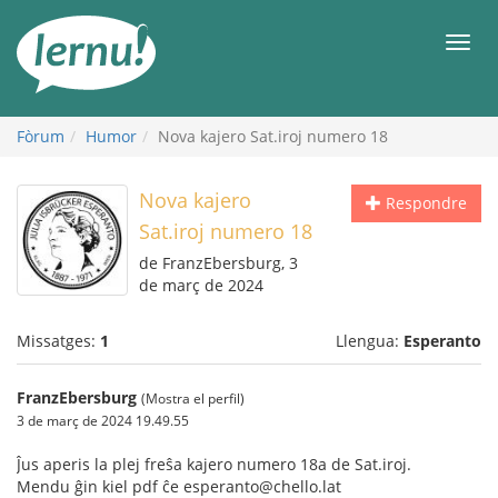
Al
contingut
Men
Fòrum
Humor
Nova kajero Sat.iroj numero 18
Nova kajero
Respondre
Sat.iroj numero 18
de FranzEbersburg, 3
de març de 2024
Missatges:
1
Llengua:
Esperanto
FranzEbersburg
(Mostra el perfil)
3 de març de 2024 19.49.55
Ĵus aperis la plej freŝa kajero numero 18a de Sat.iroj.
Mendu ĝin kiel pdf ĉe esperanto@chello.lat