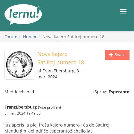
Til
indholdet
Men
Forum
Humor
Nova kajero Sat.iroj numero 18
Nova kajero
Svare
Sat.iroj numero 18
af FranzEbersburg, 3.
mar. 2024
Meddelelser:
1
Sprog:
Esperanto
FranzEbersburg
(Vise profilen)
3. mar. 2024 19.49.55
Ĵus aperis la plej freŝa kajero numero 18a de Sat.iroj.
Mendu ĝin kiel pdf ĉe esperanto@chello.lat