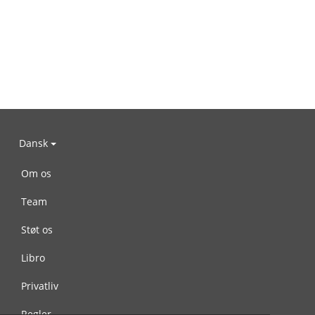
Dansk
Om os
Team
Støt os
Libro
Privatliv
Regler