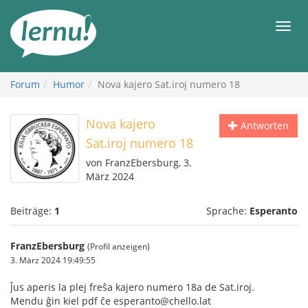
Zum
Inhalt
Men
Forum
Humor
Nova kajero Sat.iroj numero 18
Nova kajero
Antworten
Sat.iroj numero 18
von FranzEbersburg, 3.
März 2024
Beiträge:
1
Sprache:
Esperanto
FranzEbersburg
(Profil anzeigen)
3. März 2024 19:49:55
Ĵus aperis la plej freŝa kajero numero 18a de Sat.iroj.
Mendu ĝin kiel pdf ĉe esperanto@chello.lat