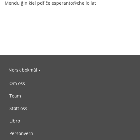
Mendu ĝin kiel pdf ĉe esperanto@chello.lat
Norsk bokmål
Om oss
Team
Støtt oss
Libro
Personvern