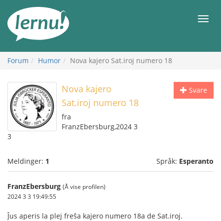
Til
innholdet
Meny
Forum
Humor
Nova kajero Sat.iroj numero 18
Nova kajero
Svare
Sat.iroj numero 18
fra
FranzEbersburg,2024 3
3
Meldinger:
1
Språk:
Esperanto
FranzEbersburg
(Å vise profilen)
2024 3 3 19:49:55
Ĵus aperis la plej freŝa kajero numero 18a de Sat.iroj.