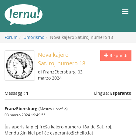
Vai
all’indice
Men
Forum
Umorismo
Nova kajero Sat.iroj numero 18
Nova kajero
Rispondi
Sat.iroj numero 18
di FranzEbersburg, 03
marzo 2024
Messaggi:
1
Lingua:
Esperanto
FranzEbersburg
(Mostra il profilo)
03 marzo 2024 19:49:55
Ĵus aperis la plej freŝa kajero numero 18a de Sat.iroj.
Mendu ĝin kiel pdf ĉe esperanto@chello.lat