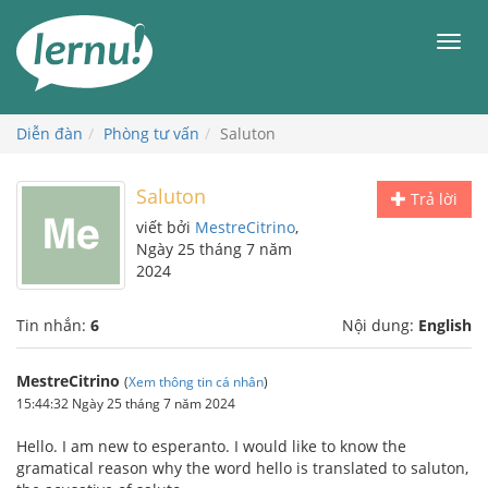
Đi
đến
Men
phần
nội
dung
Diễn đàn
Phòng tư vấn
Saluton
Saluton
Trả lời
viết bởi
MestreCitrino
,
Ngày 25 tháng 7 năm
2024
Tin nhắn:
6
Nội dung:
English
MestreCitrino
(
Xem thông tin cá nhân
)
15:44:32 Ngày 25 tháng 7 năm 2024
Hello. I am new to esperanto. I would like to know the
gramatical reason why the word hello is translated to saluton,