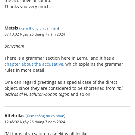
the acusative of saluto.
Thanks you very much.
Metsis
(
Xem thông tin cá nhân
)
07:13:02 Ngày 26 tháng 7 năm 2024
Bonvenon!
There is a grammar section here in Lernu, and it has a
chapter about the accusative
, which explains the grammar
rules in more detail.
One can regard greetings as a special case of the direct
object, since they are considered to be shortened from
(mi
deziras al vi) saluton/bonan tagon
and so on.
Altebrilas
(
Xem thông tin cá nhân
)
12:45:02 Ngày 26 tháng 7 năm 2024
(Mi faras al vi) saluton aspektas pli logike.