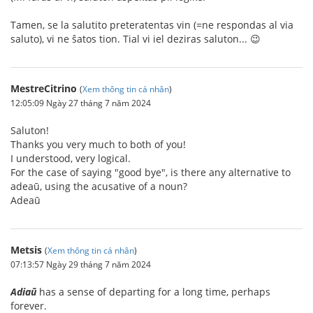
Tamen, se la salutito preteratentas vin (=ne respondas al via
saluto), vi ne ŝatos tion. Tial vi iel deziras saluton... 😉
MestreCitrino
(
Xem thông tin cá nhân
)
12:05:09 Ngày 27 tháng 7 năm 2024
Saluton!
Thanks you very much to both of you!
I understood, very logical.
For the case of saying "good bye", is there any alternative to
adeaū, using the acusative of a noun?
Adeaū
Metsis
(
Xem thông tin cá nhân
)
07:13:57 Ngày 29 tháng 7 năm 2024
Adiaŭ
has a sense of departing for a long time, perhaps
forever.