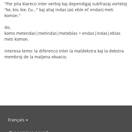
"Por plia klareco inter verboj kaj dependigaj subfrazaj vortetoj
"ke, kio, kie, ĉu..." kaj aliaj indas (aŭ eble eĉ endas) meti
komon."
do,
komo metendas|metindas|meteblas = endas|indas|eblas
meti komon.
interesa temo: la diferenco inter la maldekstra kaj la dekstra
membroj de la maljena ekvacio.
Français