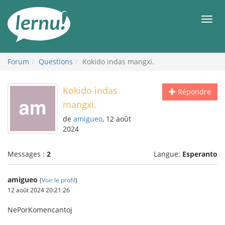
Aller
au
Men
contenu
Forum
Questions
Kokido indas mangxi.
Kokido indas
Répondre
mangxi.
de
amigueo
, 12 août
2024
Messages :
2
Langue:
Esperanto
amigueo
(
Voir le profil
)
12 août 2024 20:21:26
NePorKomencantoj