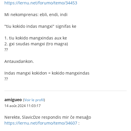
https://lernu.net/forumo/temo/34453
Mi nekomprenas: ebli, endi, indi
"tiu kokido indas mangxi" signifas ke
1. tiu kokido mangxindas aux ke
2. gxi sxudas mangxi (tro magra)
??
Antauxdankon.
Indas mangxi kokidon = kokido mangxindas
??
amigueo
(
Voir le profil
)
14 août 2024 11:03:17
Nerekte, SlavicDze respondis mir ĉe mesaĝo
https://lernu.net/forumo/temo/34607
: