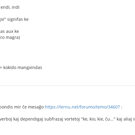
endi, indi
xi" signifas ke
das aux ke
tro magra)
 = kokido mangxindas
spondis mir ĉe mesaĝo
https://lernu.net/forumo/temo/34607
:
 verboj kaj dependigaj subfrazaj vortetoj "ke, kio, kie, ĉu..." kaj ali