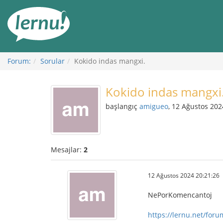
İçerik
Görüntüleme
Forum:
Sorular
Kokido indas mangxi.
Kokido indas mangxi
başlangıç
amigueo
, 12 Ağustos 202
Mesajlar:
2
12 Ağustos 2024 20:21:26
NePorKomencantoj
https://lernu.net/for