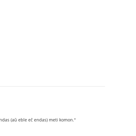
aj indas (aŭ eble eĉ endas) meti komon."