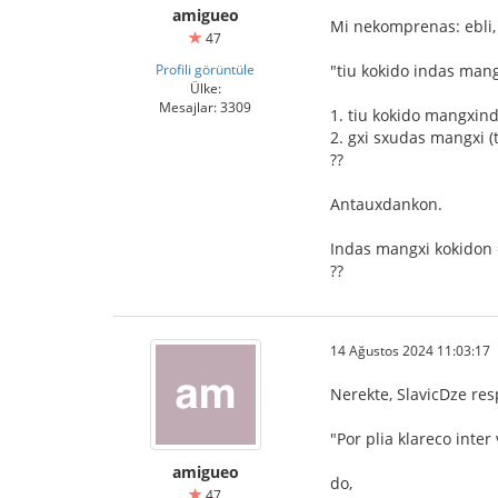
amigueo
Mi nekomprenas: ebli, 
47
Profili görüntüle
"tiu kokido indas mang
Ülke:
Mesajlar: 3309
1. tiu kokido mangxin
2. gxi sxudas mangxi (
??
Antauxdankon.
Indas mangxi kokidon
??
14 Ağustos 2024 11:03:17
Nerekte, SlavicDze re
"Por plia klareco inter
amigueo
do,
47