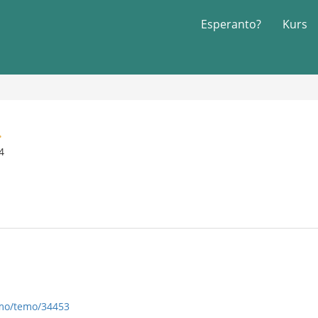
Esperanto?
Kurs
.
4
umo/temo/34453