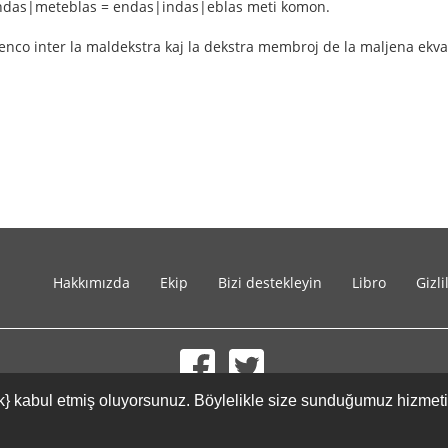
das|meteblas = endas|indas|eblas meti komon.
renco inter la maldekstra kaj la dekstra membroj de la maljena ekva
Hakkımızda
Ekip
Bizi destekleyin
Libro
Gizli
{link} kabul etmiş oluyorsunuz. Böylelikle size sunduğumuz hizmet
© 2002-2026 lernu.net |
Impressum