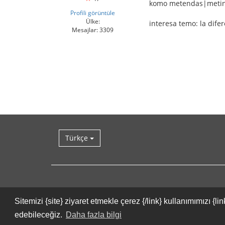
komo metendas|metin
Profili görüntüle
Ülke:
interesa temo: la dife
Mesajlar: 3309
Türkçe
Sitemizi {site} ziyaret etmekle çerez {/link} kullanımımızı 
edebileceğiz.
Daha fazla bilgi