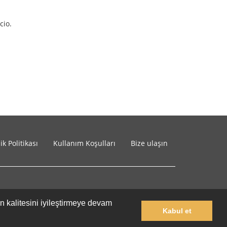
cio.
lik Politikası
Kullanım Koşulları
Bize ulaşın
in kalitesini iyileştirmeye devam
Kabul et