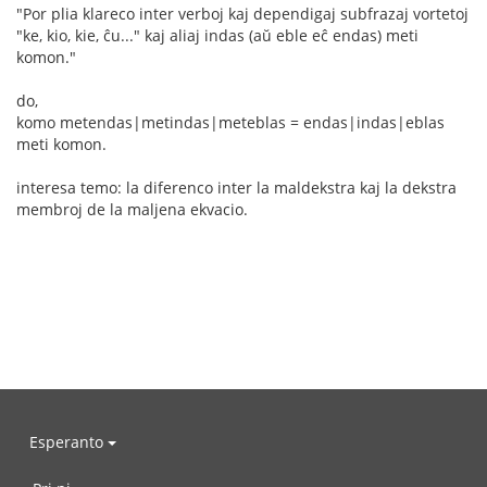
"Por plia klareco inter verboj kaj dependigaj subfrazaj vortetoj
"ke, kio, kie, ĉu..." kaj aliaj indas (aŭ eble eĉ endas) meti
komon."
do,
komo metendas|metindas|meteblas = endas|indas|eblas
meti komon.
interesa temo: la diferenco inter la maldekstra kaj la dekstra
membroj de la maljena ekvacio.
Esperanto