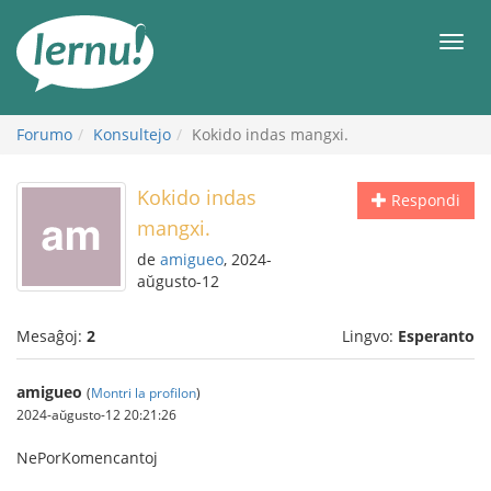
Al
la
Men
enhavo
Forumo
Konsultejo
Kokido indas mangxi.
Kokido indas
Respondi
mangxi.
de
amigueo
, 2024-
aŭgusto-12
Mesaĝoj:
2
Lingvo:
Esperanto
amigueo
(
Montri la profilon
)
2024-aŭgusto-12 20:21:26
NePorKomencantoj