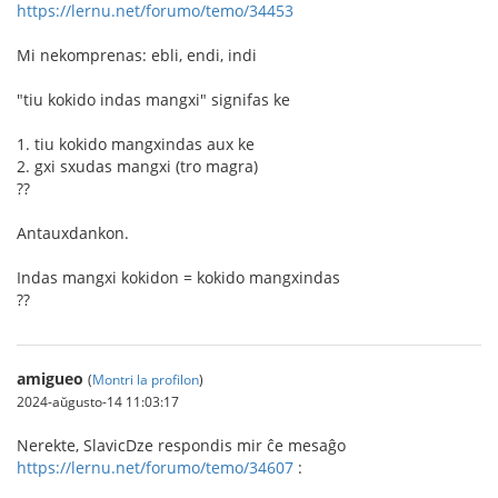
https://lernu.net/forumo/temo/34453
Mi nekomprenas: ebli, endi, indi
"tiu kokido indas mangxi" signifas ke
1. tiu kokido mangxindas aux ke
2. gxi sxudas mangxi (tro magra)
??
Antauxdankon.
Indas mangxi kokidon = kokido mangxindas
??
amigueo
(
Montri la profilon
)
2024-aŭgusto-14 11:03:17
Nerekte, SlavicDze respondis mir ĉe mesaĝo
https://lernu.net/forumo/temo/34607
: