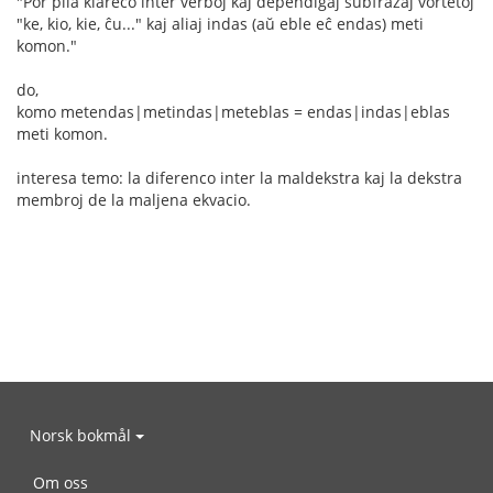
"Por plia klareco inter verboj kaj dependigaj subfrazaj vortetoj
"ke, kio, kie, ĉu..." kaj aliaj indas (aŭ eble eĉ endas) meti
komon."
do,
komo metendas|metindas|meteblas = endas|indas|eblas
meti komon.
interesa temo: la diferenco inter la maldekstra kaj la dekstra
membroj de la maljena ekvacio.
Norsk bokmål
Om oss