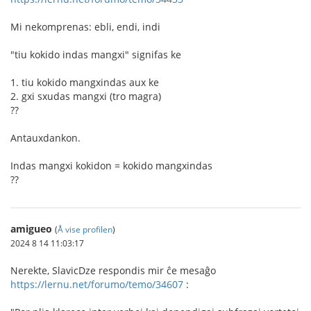
Mi nekomprenas: ebli, endi, indi
"tiu kokido indas mangxi" signifas ke
1. tiu kokido mangxindas aux ke
2. gxi sxudas mangxi (tro magra)
??
Antauxdankon.
Indas mangxi kokidon = kokido mangxindas
??
amigueo
(
Å vise profilen
)
2024 8 14 11:03:17
Nerekte, SlavicDze respondis mir ĉe mesaĝo
https://lernu.net/forumo/temo/34607
: