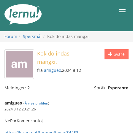
Til
innholdet
Meny
Forum
Spørsmål
Kokido indas mangxi.
Kokido indas
Svare
mangxi.
fra
amigueo
,2024 8 12
Meldinger:
2
Språk:
Esperanto
amigueo
(
Å vise profilen
)
2024 8 12 20:21:26
NePorKomencantoj
https://lernu.net/forumo/temo/34453