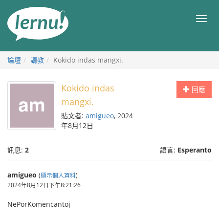
前
往
目
目
錄
錄
論壇
請教
Kokido indas mangxi.
Kokido indas
回應
mangxi.
貼文者:
amigueo
, 2024
年8月12日
訊息:
2
語言:
Esperanto
amigueo
(
顯示個人資料
)
2024年8月12日下午8:21:26
NePorKomencantoj