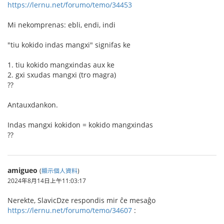
https://lernu.net/forumo/temo/34453
Mi nekomprenas: ebli, endi, indi
"tiu kokido indas mangxi" signifas ke
1. tiu kokido mangxindas aux ke
2. gxi sxudas mangxi (tro magra)
??
Antauxdankon.
Indas mangxi kokidon = kokido mangxindas
??
amigueo
(
顯示個人資料
)
2024年8月14日上午11:03:17
Nerekte, SlavicDze respondis mir ĉe mesaĝo
https://lernu.net/forumo/temo/34607
: