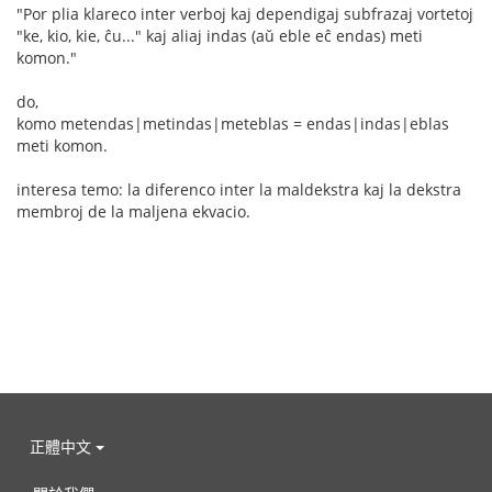
"Por plia klareco inter verboj kaj dependigaj subfrazaj vortetoj
"ke, kio, kie, ĉu..." kaj aliaj indas (aŭ eble eĉ endas) meti
komon."
do,
komo metendas|metindas|meteblas = endas|indas|eblas
meti komon.
interesa temo: la diferenco inter la maldekstra kaj la dekstra
membroj de la maljena ekvacio.
正體中文