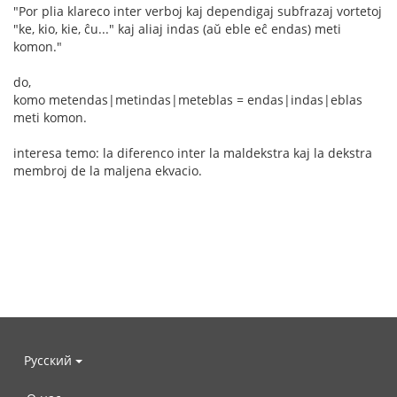
"Por plia klareco inter verboj kaj dependigaj subfrazaj vortetoj
"ke, kio, kie, ĉu..." kaj aliaj indas (aŭ eble eĉ endas) meti
komon."
do,
komo metendas|metindas|meteblas = endas|indas|eblas
meti komon.
interesa temo: la diferenco inter la maldekstra kaj la dekstra
membroj de la maljena ekvacio.
Русский