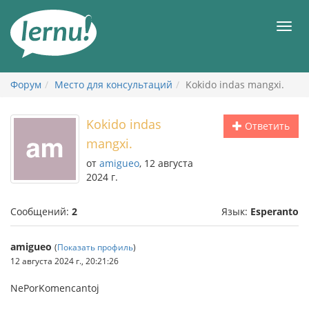
К
содержанию
Мен
Форум
Место для консультаций
Kokido indas mangxi.
Kokido indas
Ответить
mangxi.
от
amigueo
, 12 августа
2024 г.
Сообщений:
2
Язык:
Esperanto
amigueo
(
Показать профиль
)
12 августа 2024 г., 20:21:26
NePorKomencantoj