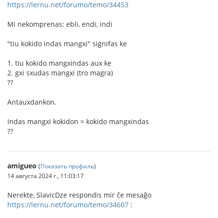
https://lernu.net/forumo/temo/34453
Mi nekomprenas: ebli, endi, indi
"tiu kokido indas mangxi" signifas ke
1. tiu kokido mangxindas aux ke
2. gxi sxudas mangxi (tro magra)
??
Antauxdankon.
Indas mangxi kokidon = kokido mangxindas
??
amigueo
(
Показать профиль
)
14 августа 2024 г., 11:03:17
Nerekte, SlavicDze respondis mir ĉe mesaĝo
https://lernu.net/forumo/temo/34607
: