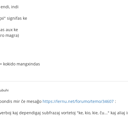
endi, indi
xi" signifas ke
das aux ke
tro magra)
 = kokido mangxindas
subuhi
spondis mir ĉe mesaĝo
https://lernu.net/forumo/temo/34607
:
 verboj kaj dependigaj subfrazaj vortetoj "ke, kio, kie, ĉu..." kaj ali