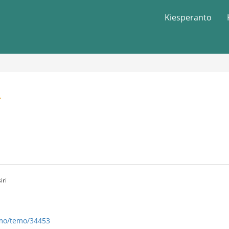
Kiesperanto
.
iri
umo/temo/34453