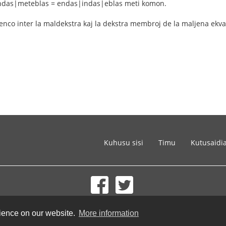
das|meteblas = endas|indas|eblas meti komon.
renco inter la maldekstra kaj la dekstra membroj de la maljena ekva
Kuhusu sisi
Timu
Kutusaidi
© 2002-2026 lernu.net |
Impressum
rience on our website.
More information