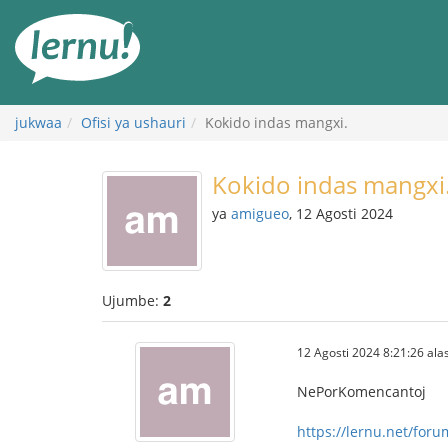
Kwa
maudhui
jukwaa
Ofisi ya ushauri
Kokido indas mangxi.
Kokido indas mangxi
ya
amigueo
, 12 Agosti 2024
Ujumbe:
2
12 Agosti 2024 8:21:26 alas
NePorKomencantoj
https://lernu.net/for