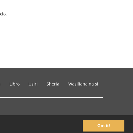
cio.
a
Libro
Usiri
Sheria
Wasiliana na si
Got it!