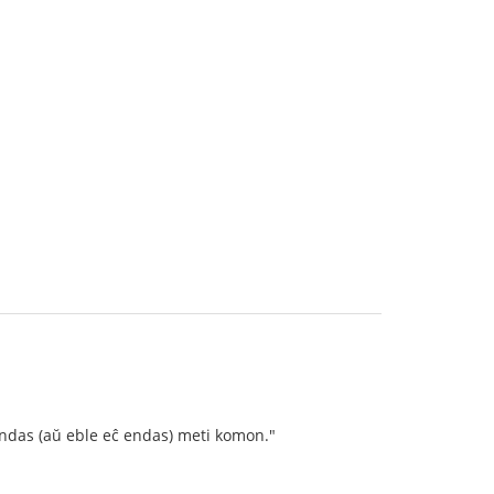
aj indas (aŭ eble eĉ endas) meti komon."