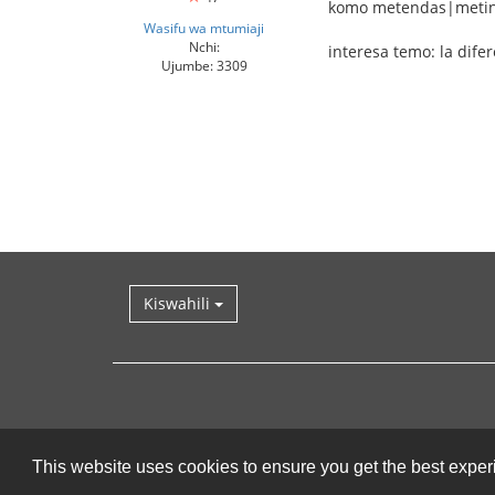
komo metendas|metin
Wasifu wa mtumiaji
Nchi:
interesa temo: la dife
Ujumbe: 3309
Kiswahili
This website uses cookies to ensure you get the best expe