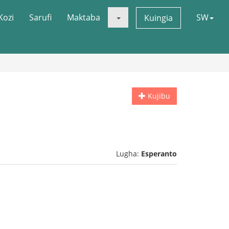
Kozi
Sarufi
Maktaba
SW
Kuingia
Kujibu
Lugha:
Esperanto