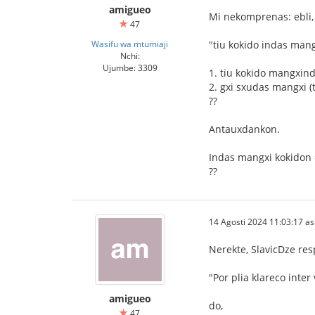
amigueo
Mi nekomprenas: ebli, 
47
Wasifu wa mtumiaji
"tiu kokido indas mang
Nchi:
Ujumbe: 3309
1. tiu kokido mangxin
2. gxi sxudas mangxi (
??
Antauxdankon.
Indas mangxi kokidon
??
14 Agosti 2024 11:03:17 a
Nerekte, SlavicDze re
"Por plia klareco inter
amigueo
do,
47