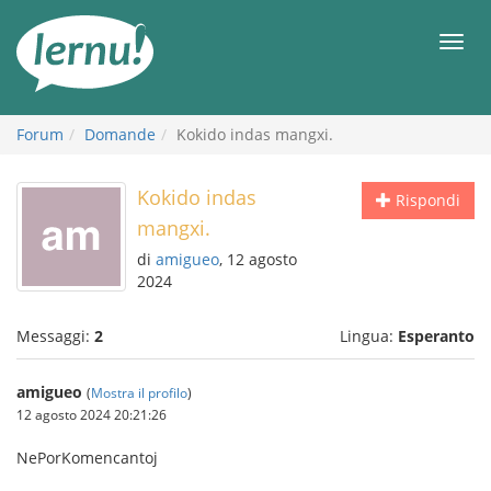
Vai
all’indice
Men
Forum
Domande
Kokido indas mangxi.
Kokido indas
Rispondi
mangxi.
di
amigueo
, 12 agosto
2024
Messaggi:
2
Lingua:
Esperanto
amigueo
(
Mostra il profilo
)
12 agosto 2024 20:21:26
NePorKomencantoj