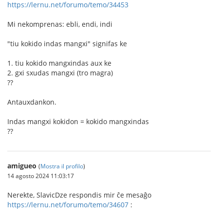
https://lernu.net/forumo/temo/34453
Mi nekomprenas: ebli, endi, indi
"tiu kokido indas mangxi" signifas ke
1. tiu kokido mangxindas aux ke
2. gxi sxudas mangxi (tro magra)
??
Antauxdankon.
Indas mangxi kokidon = kokido mangxindas
??
amigueo
(
Mostra il profilo
)
14 agosto 2024 11:03:17
Nerekte, SlavicDze respondis mir ĉe mesaĝo
https://lernu.net/forumo/temo/34607
: