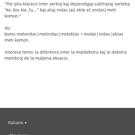
"Por plia klareco inter verboj kaj dependigaj subfrazaj vortetoj
"ke, kio, kie, ĉu..." kaj aliaj indas (aŭ eble eĉ endas) meti
komon."
do,
komo metendas|metindas|meteblas = endas|indas|eblas
meti komon.
interesa temo: la diferenco inter la maldekstra kaj la dekstra
membroj de la maljena ekvacio.
Italiano