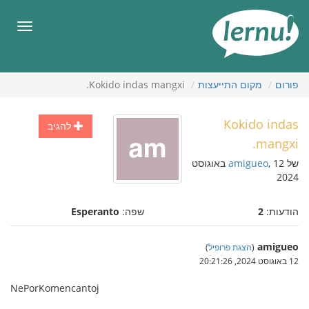
תוכן
עניינים
תפריט
פורום
מקום התייעצות
Kokido indas mangxi.
Kokido indas
להגיב
mangxi.
של
amigueo
, 12 באוגוסט
2024
הודעות:
2
שפה:
Esperanto
amigueo
(
הצגת פרופיל
)
12 באוגוסט 2024, 20:21:26
NePorKomencantoj