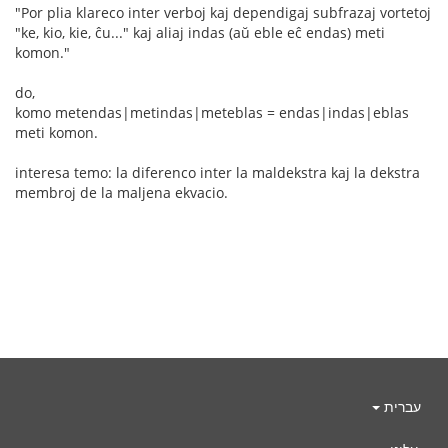
"Por plia klareco inter verboj kaj dependigaj subfrazaj vortetoj
"ke, kio, kie, ĉu..." kaj aliaj indas (aŭ eble eĉ endas) meti
komon."
do,
komo metendas|metindas|meteblas = endas|indas|eblas
meti komon.
interesa temo: la diferenco inter la maldekstra kaj la dekstra
membroj de la maljena ekvacio.
עברית