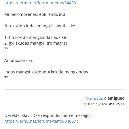
https://lernu.net/forumo/temo/34453
Mi nekomprenas: ebli, endi, indi
"tiu kokido indas mangxi" signifas ke
1. tiu kokido mangxindas aux ke
2. gxi sxudas mangxi (tro magra)
??
Antauxdankon.
Indas mangxi kokidon = kokido mangxindas
??
amigueo
(
הצגת פרופיל
)
14 באוגוסט 2024, 11:03:17
Nerekte, SlavicDze respondis mir ĉe mesaĝo
https://lernu.net/forumo/temo/34607
: