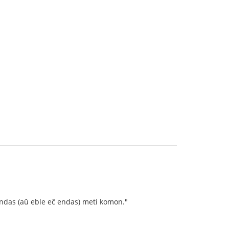
aj indas (aŭ eble eĉ endas) meti komon."