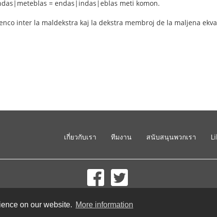
das|meteblas = endas|indas|eblas meti komon.
renco inter la maldekstra kaj la dekstra membroj de la maljena ekva
เกี่ยวกับเรา
ทีมงาน
สนับสนุนพวกเรา
L
© 2002-2026 lernu.net |
Impressum
rience on our website.
More information