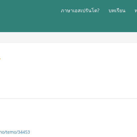
ภาษาเอสเปรันโต?
บทเรียน
.
umo/temo/34453