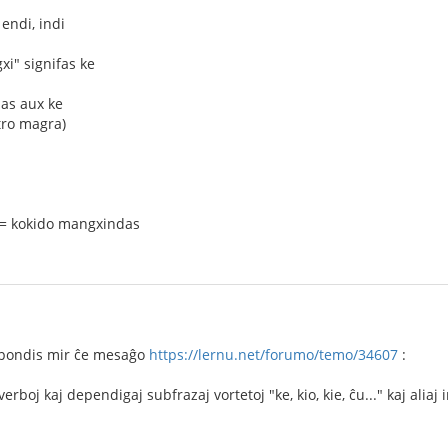
endi, indi
xi" signifas ke
das aux ke
tro magra)
 = kokido mangxindas
spondis mir ĉe mesaĝo
https://lernu.net/forumo/temo/34607
:
 verboj kaj dependigaj subfrazaj vortetoj "ke, kio, kie, ĉu..." kaj ali