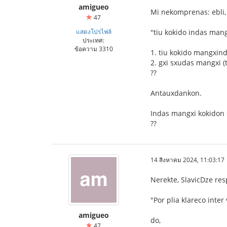
amigueo
Mi nekomprenas: ebli, 
47
แสดงโปรไฟล์
"tiu kokido indas mang
ประเทศ:
ข้อความ 3310
1. tiu kokido mangxin
2. gxi sxudas mangxi (
??
Antauxdankon.
Indas mangxi kokidon
??
14 สิงหาคม 2024, 11:03:17
Nerekte, SlavicDze re
"Por plia klareco inter
amigueo
do,
47