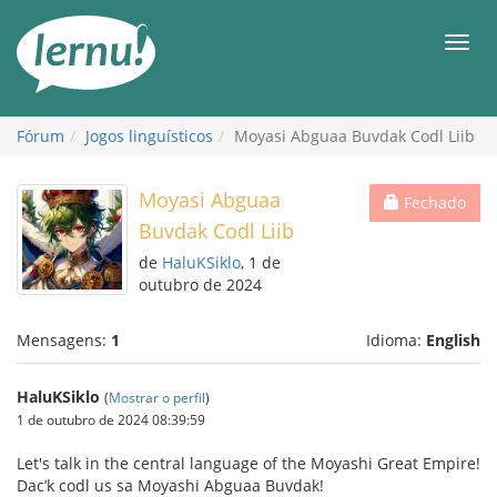
Ir
ao
Men
conteúdo
Fórum
Jogos linguísticos
Moyasi Abguaa Buvdak Codl Liib
Moyasi Abguaa
Fechado
Buvdak Codl Liib
de
HaluKSiklo
, 1 de
outubro de 2024
Mensagens:
1
Idioma:
English
HaluKSiklo
(
Mostrar o perfil
)
1 de outubro de 2024 08:39:59
Let's talk in the central language of the Moyashi Great Empire!
Dac’k codl us sa Moyashi Abguaa Buvdak!