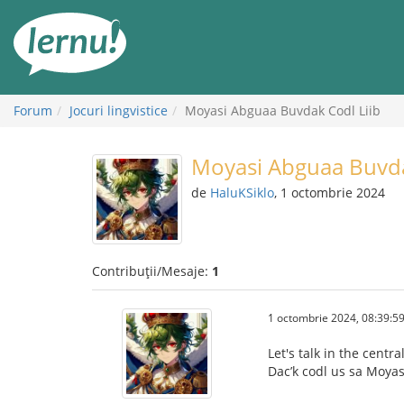
Mergi
la
conținut
Forum
Jocuri lingvistice
Moyasi Abguaa Buvdak Codl Liib
Moyasi Abguaa Buvda
de
HaluKSiklo
, 1 octombrie 2024
Contribuții/Mesaje:
1
1 octombrie 2024, 08:39:5
Let's talk in the cent
Dac’k codl us sa Moya