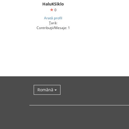
HaluKSiklo
0
Arată profil
Țară:
Contribuții/Mesaje: 1
Română