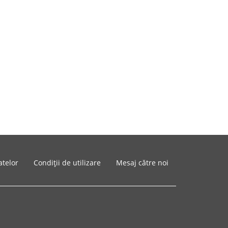
atelor
Condiții de utilizare
Mesaj către noi