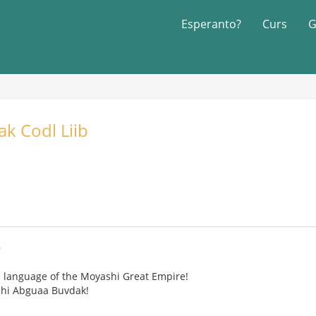
Esperanto?
Curs
G
k Codl Liib
9
ral language of the Moyashi Great Empire!
shi Abguaa Buvdak!