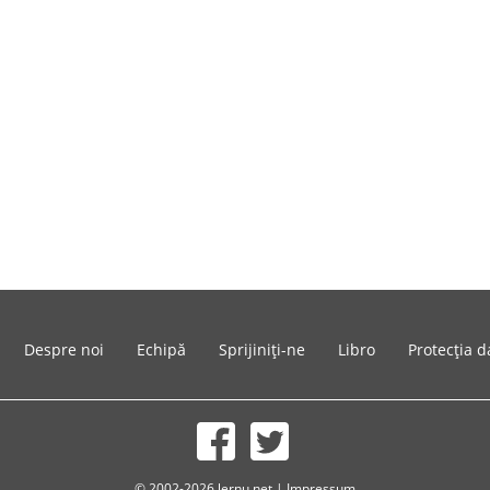
Despre noi
Echipă
Sprijiniți-ne
Libro
Protecția d
© 2002-2026 lernu.net |
Impressum