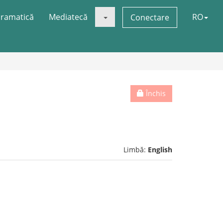
ramatică
Mediatecă
RO
Conectare
Închis
Limbă:
English