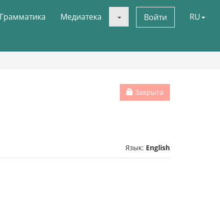
Грамматика
Медиатека
RU
Войти
Закрыта
Язык:
English