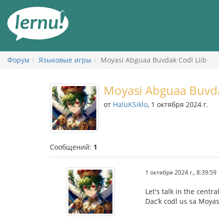
К
содержанию
Форум
Языковые игры
Moyasi Abguaa Buvdak Codl Liib
Moyasi Abguaa Buvda
от
HaluKSiklo
, 1 октября 2024 г.
Сообщений:
1
1 октября 2024 г., 8:39:59
Let's talk in the cent
Dac’k codl us sa Moya