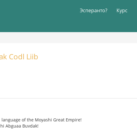
Эсперанто?
Курс
k Codl Liib
ral language of the Moyashi Great Empire!
shi Abguaa Buvdak!