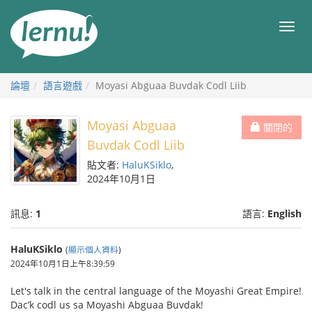
前
往
目
目
錄
錄
論壇
語言遊戲
Moyasi Abguaa Buvdak Codl Liib
Moyasi Abguaa
關閉的
Buvdak Codl Liib
貼文者:
HaluKSiklo
,
2024年10月1日
訊息:
1
語言:
English
HaluKSiklo
(
顯示個人資料
)
2024年10月1日上午8:39:59
Let's talk in the central language of the Moyashi Great Empire!
Dac’k codl us sa Moyashi Abguaa Buvdak!