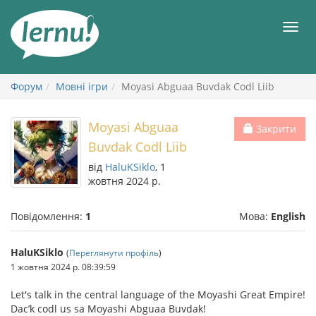
До
змісту
Мен
Форум
Мовні ігри
Moyasi Abguaa Buvdak Codl Liib
Moyasi Abguaa
Закрити
Buvdak Codl Liib
від
HaluKSiklo
, 1
жовтня 2024 р.
Повідомлення:
1
Мова:
English
HaluKSiklo
(
Переглянути профіль
)
1 жовтня 2024 р. 08:39:59
Let's talk in the central language of the Moyashi Great Empire!
Dac’k codl us sa Moyashi Abguaa Buvdak!