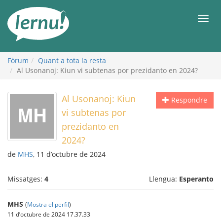
Al
contingut
Men
Fòrum
Quant a tota la resta
Al Usonanoj: Kiun vi subtenas por prezidanto en 2024?
Al Usonanoj: Kiun
Respondre
vi subtenas por
prezidanto en
2024?
de
MHS
, 11 d’octubre de 2024
Missatges:
4
Llengua:
Esperanto
MHS
(
Mostra el perfil
)
11 d’octubre de 2024 17.37.33