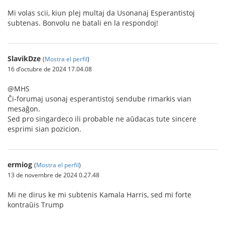
Mi volas scii, kiun plej multaj da Usonanaj Esperantistoj
subtenas. Bonvolu ne batali en la respondoj!
SlavikDze
(
Mostra el perfil
)
16 d’octubre de 2024 17.04.08
@MHS
Ĉi-forumaj usonaj esperantistoj sendube rimarkis vian
mesaĝon.
Sed pro singardeco ili probable ne aŭdacas tute sincere
esprimi sian pozicion.
ermiog
(
Mostra el perfil
)
13 de novembre de 2024 0.27.48
Mi ne dirus ke mi subtenis Kamala Harris, sed mi forte
kontraŭis Trump