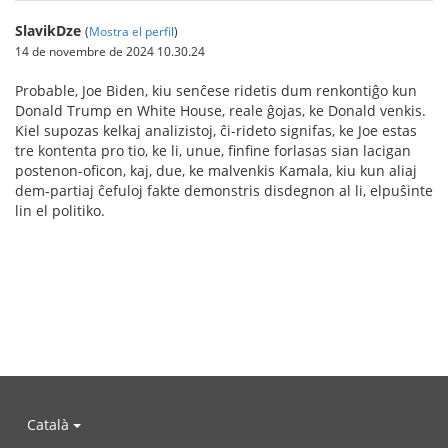
SlavikDze
(
Mostra el perfil
)
14 de novembre de 2024 10.30.24
Probable, Joe Biden, kiu senĉese ridetis dum renkontiĝo kun
Donald Trump en White House, reale ĝojas, ke Donald venkis.
Kiel supozas kelkaj analizistoj, ĉi-rideto signifas, ke Joe estas
tre kontenta pro tio, ke li, unue, finfine forlasas sian lacigan
postenon-oficon, kaj, due, ke malvenkis Kamala, kiu kun aliaj
dem-partiaj ĉefuloj fakte demonstris disdegnon al li, elpuŝinte
lin el politiko.
Català