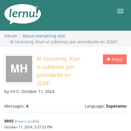
Skip
to
Men
the
content
Forum
About everything else
Al Usonanoj: Kiun vi subtenas por prezidanto en 2024?
Al Usonanoj: Kiun
Reply
vi subtenas por
prezidanto en
2024?
by
MHS
, October 11, 2024
Messages:
4
Language:
Esperanto
MHS
(
User's profile
)
October 11, 2024, 5:37:33 PM