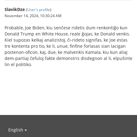
SlavikDze
(
User's profile
)
November 14, 2024, 10:30:24 AM
Probable, Joe Biden, kiu senĉese ridetis dum renkontiĝo kun
Donald Trump en White House, reale ĝojas, ke Donald venkis.
Kiel supozas kelkaj analizistoj, ĉi-rideto signifas, ke Joe estas
tre kontenta pro tio, ke li, unue, finfine forlasas sian lacigan
postenon-oficon, kaj, due, ke malvenkis Kamala, kiu kun aliaj
dem-partiaj ĉefuloj fakte demonstris disdegnon al li, elpuŝinte
lin el politiko.
English