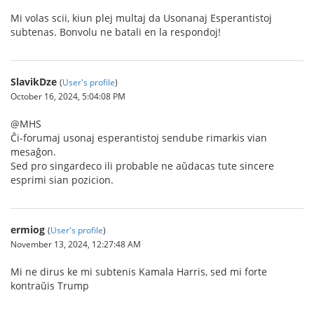
Mi volas scii, kiun plej multaj da Usonanaj Esperantistoj
subtenas. Bonvolu ne batali en la respondoj!
SlavikDze
(
User's profile
)
October 16, 2024, 5:04:08 PM
@MHS
Ĉi-forumaj usonaj esperantistoj sendube rimarkis vian
mesaĝon.
Sed pro singardeco ili probable ne aŭdacas tute sincere
esprimi sian pozicion.
ermiog
(
User's profile
)
November 13, 2024, 12:27:48 AM
Mi ne dirus ke mi subtenis Kamala Harris, sed mi forte
kontraŭis Trump