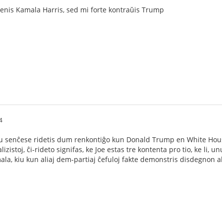
tenis Kamala Harris, sed mi forte kontraŭis Trump
4
kiu senĉese ridetis dum renkontiĝo kun Donald Trump en White House
izistoj, ĉi-rideto signifas, ke Joe estas tre kontenta pro tio, ke li, u
a, kiu kun aliaj dem-partiaj ĉefuloj fakte demonstris disdegnon al li