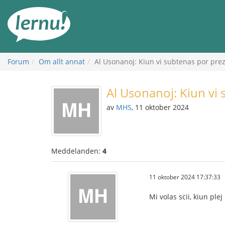
Till
sidans
innehåll
Forum
Om allt annat
Al Usonanoj: Kiun vi subtenas por pre
Al Usonanoj: Kiun vi
av
MHS
, 11 oktober 2024
Meddelanden:
4
11 oktober 2024 17:37:33
Mi volas scii, kiun pl