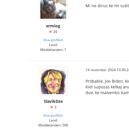
Mi ne dirus ke mi sub
ermiog
39
Visa profilen
Land:
Meddelanden: 1
14 november 2024 10:30:2
Probable, Joe Biden, 
Kiel supozas kelkaj anal
due, ke malvenkis Kamal
SlavikDze
3
Visa profilen
Land:
Meddelanden: 586