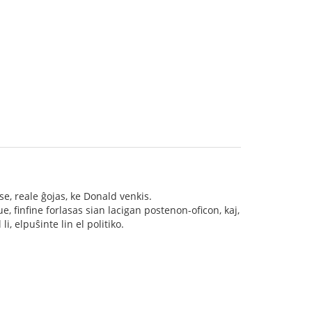
, reale ĝojas, ke Donald venkis.
nue, finfine forlasas sian lacigan postenon-oficon, kaj,
, elpuŝinte lin el politiko.