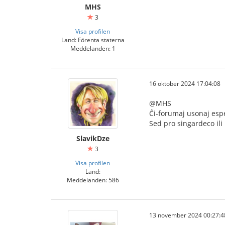
MHS
3
Visa profilen
Land: Förenta staterna
Meddelanden: 1
16 oktober 2024 17:04:08
@MHS
Ĉi-forumaj usonaj esp
Sed pro singardeco ili
SlavikDze
3
Visa profilen
Land:
Meddelanden: 586
13 november 2024 00:27:4