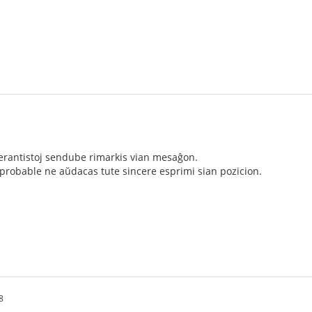
erantistoj sendube rimarkis vian mesaĝon.
 probable ne aŭdacas tute sincere esprimi sian pozicion.
8