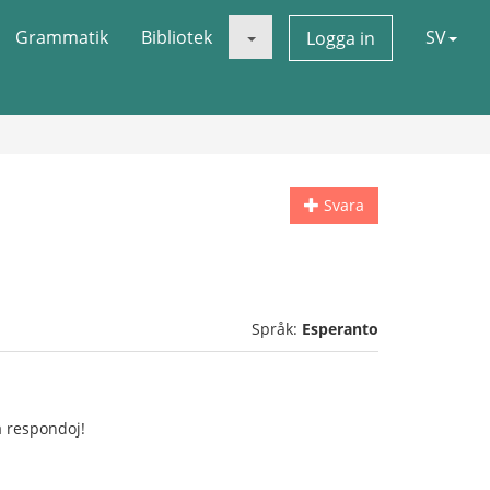
Grammatik
Bibliotek
SV
Logga in
Svara
Språk:
Esperanto
a respondoj!