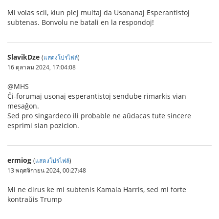
Mi volas scii, kiun plej multaj da Usonanaj Esperantistoj
subtenas. Bonvolu ne batali en la respondoj!
SlavikDze
(
แสดงโปรไฟล์
)
16 ตุลาคม 2024, 17:04:08
@MHS
Ĉi-forumaj usonaj esperantistoj sendube rimarkis vian
mesaĝon.
Sed pro singardeco ili probable ne aŭdacas tute sincere
esprimi sian pozicion.
ermiog
(
แสดงโปรไฟล์
)
13 พฤศจิกายน 2024, 00:27:48
Mi ne dirus ke mi subtenis Kamala Harris, sed mi forte
kontraŭis Trump