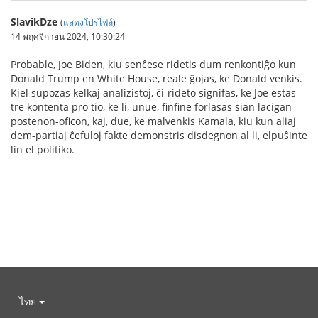
SlavikDze
(
แสดงโปรไฟล์
)
14 พฤศจิกายน 2024, 10:30:24
Probable, Joe Biden, kiu senĉese ridetis dum renkontiĝo kun
Donald Trump en White House, reale ĝojas, ke Donald venkis.
Kiel supozas kelkaj analizistoj, ĉi-rideto signifas, ke Joe estas
tre kontenta pro tio, ke li, unue, finfine forlasas sian lacigan
postenon-oficon, kaj, due, ke malvenkis Kamala, kiu kun aliaj
dem-partiaj ĉefuloj fakte demonstris disdegnon al li, elpuŝinte
lin el politiko.
ไทย