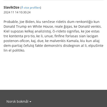
SlavikDze
(
Å vise profilen
)
2024 11 14 10:30:24
Probable, Joe Biden, kiu senĉese ridetis dum renkontiĝo kun
Donald Trump en White House, reale ĝojas, ke Donald venkis.
Kiel supozas kelkaj analizistoj, ĉi-rideto signifas, ke Joe estas
tre kontenta pro tio, ke li, unue, finfine forlasas sian lacigan
postenon-oficon, kaj, due, ke malvenkis Kamala, kiu kun aliaj
dem-partiaj ĉefuloj fakte demonstris disdegnon al li, elpuŝinte
lin el politiko.
Norsk bokmål