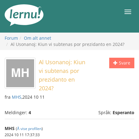
Til
innholdet
Meny
Forum
Om alt annet
Al Usonanoj: Kiun vi subtenas por prezidanto en 2024?
Al Usonanoj: Kiun
Svare
vi subtenas por
prezidanto en
2024?
fra
MHS
,2024 10 11
Meldinger:
4
Språk:
Esperanto
MHS
(
Å vise profilen
)
2024 10 11 17:37:33