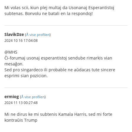
Mi volas scii, kiun plej multaj da Usonanaj Esperantistoj
subtenas. Bonvolu ne batali en la respondoj!
SlavikDze
(
Å vise profilen
)
2024 10 16 17:04:08
@MHS
Ĉi-forumaj usonaj esperantistoj sendube rimarkis vian
mesaĝon.
Sed pro singardeco ili probable ne aŭdacas tute sincere
esprimi sian pozicion.
ermiog
(
Å vise profilen
)
2024 11 13 00:27:48
Mi ne dirus ke mi subtenis Kamala Harris, sed mi forte
kontraŭis Trump