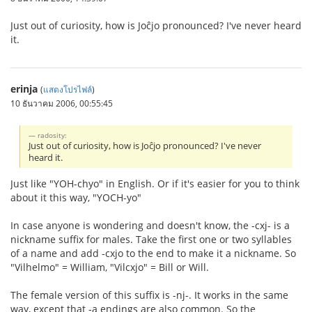
Just out of curiosity, how is Joĉjo pronounced? I've never heard
it.
erinja
(
แสดงโปรไฟล์
)
10 ธันวาคม 2006, 00:55:45
radosity:
Just out of curiosity, how is Joĉjo pronounced? I've never
heard it.
Just like "YOH-chyo" in English. Or if it's easier for you to think
about it this way, "YOCH-yo"
In case anyone is wondering and doesn't know, the -cxj- is a
nickname suffix for males. Take the first one or two syllables
of a name and add -cxjo to the end to make it a nickname. So
"Vilhelmo" = William, "Vilcxjo" = Bill or Will.
The female version of this suffix is -nj-. It works in the same
way, except that -a endings are also common. So the