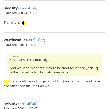
radosity
(
แสดงโปรไฟล์
)
8 ธันวาคม 2006, 03:18:51
Thank you!
WurdBendur
(
แสดงโปรไฟล์
)
8 ธันวาคม 2006, 06:40:03
waxle:
Yes, that's pretty much right.
And yes, Joĉjo is a name. It could be short for Johano, John. -ĉj-
is the masculine familiar-pet-name suffix.
I also call myself Joĉjo, short for Jozefo. I suppose there
are other possibilities as well.
radosity
(
แสดงโปรไฟล์
)
8 ธันวาคม 2006, 14:39:07