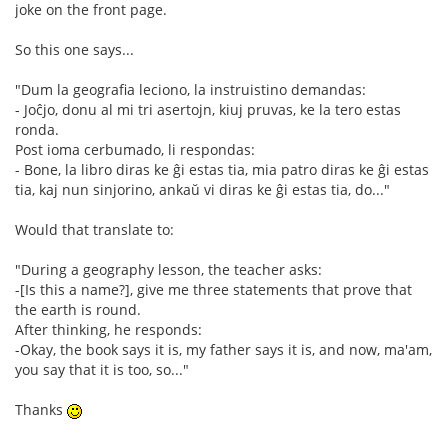
joke on the front page.
So this one says...
"Dum la geografia leciono, la instruistino demandas:
- Joĉjo, donu al mi tri asertojn, kiuj pruvas, ke la tero estas
ronda.
Post ioma cerbumado, li respondas:
- Bone, la libro diras ke ĝi estas tia, mia patro diras ke ĝi estas
tia, kaj nun sinjorino, ankaŭ vi diras ke ĝi estas tia, do..."
Would that translate to:
"During a geography lesson, the teacher asks:
-[Is this a name?], give me three statements that prove that
the earth is round.
After thinking, he responds:
-Okay, the book says it is, my father says it is, and now, ma'am,
you say that it is too, so..."
Thanks