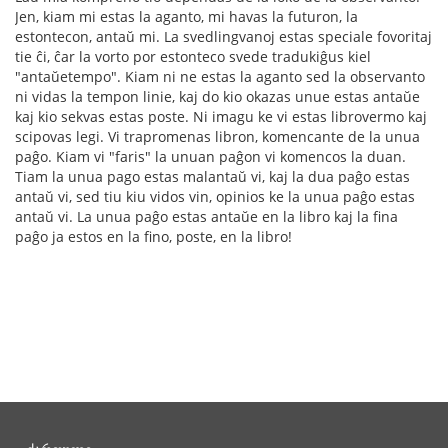
Jen, kiam mi estas la aganto, mi havas la futuron, la
estontecon, antaŭ mi. La svedlingvanoj estas speciale fovoritaj
tie ĉi, ĉar la vorto por estonteco svede tradukiĝus kiel
"antaŭetempo". Kiam ni ne estas la aganto sed la observanto
ni vidas la tempon linie, kaj do kio okazas unue estas antaŭe
kaj kio sekvas estas poste. Ni imagu ke vi estas librovermo kaj
scipovas legi. Vi trapromenas libron, komencante de la unua
paĝo. Kiam vi "faris" la unuan paĝon vi komencos la duan.
Tiam la unua pago estas malantaŭ vi, kaj la dua paĝo estas
antaŭ vi, sed tiu kiu vidos vin, opinios ke la unua paĝo estas
antaŭ vi. La unua paĝo estas antaŭe en la libro kaj la fina
paĝo ja estos en la fino, poste, en la libro!