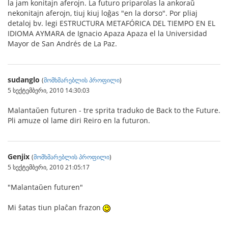
la jam konitajn aferojn. La futuro priparolas la ankoraŭ
nekonitajn aferojn, tiuj kiuj loĝas "en la dorso". Por pliaj
detaloj bv. legi ESTRUCTURA METAFÓRICA DEL TIEMPO EN EL
IDIOMA AYMARA de Ignacio Apaza Apaza el la Universidad
Mayor de San Andrés de La Paz.
sudanglo
(
მომხმარებლის პროფილი
)
5 სექტემბერი, 2010 14:30:03
Malantaŭen futuren - tre sprita traduko de Back to the Future.
Pli amuze ol lame diri Reiro en la futuron.
Genjix
(
მომხმარებლის პროფილი
)
5 სექტემბერი, 2010 21:05:17
"Malantaŭen futuren"
Mi ŝatas tiun plaĉan frazon