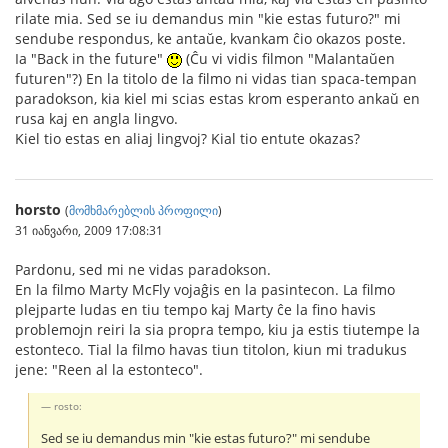
rilate mia. Sed se iu demandus min "kie estas futuro?" mi
sendube respondus, ke antaŭe, kvankam ĉio okazos poste.
Ia "Back in the future"
(Ĉu vi vidis filmon "Malantaŭen
futuren"?) En la titolo de la filmo ni vidas tian spaca-tempan
paradokson, kia kiel mi scias estas krom esperanto ankaŭ en
rusa kaj en angla lingvo.
Kiel tio estas en aliaj lingvoj? Kial tio entute okazas?
horsto
(
მომხმარებლის პროფილი
)
31 იანვარი, 2009 17:08:31
Pardonu, sed mi ne vidas paradokson.
En la filmo Marty McFly vojaĝis en la pasintecon. La filmo
plejparte ludas en tiu tempo kaj Marty ĉe la fino havis
problemojn reiri la sia propra tempo, kiu ja estis tiutempe la
estonteco. Tial la filmo havas tiun titolon, kiun mi tradukus
jene: "Reen al la estonteco".
rosto:
Sed se iu demandus min "kie estas futuro?" mi sendube