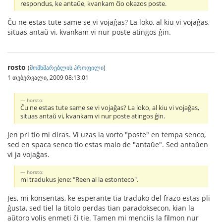
respondus, ke antaŭe, kvankam ĉio okazos poste.
Ĉu ne estas tute same se vi vojaĝas? La loko, al kiu vi vojaĝas,
situas antaŭ vi, kvankam vi nur poste atingos ĝin.
rosto
(
მომხმარებლის პროფილი
)
1 თებერვალი, 2009 08:13:01
horsto:
Ĉu ne estas tute same se vi vojaĝas? La loko, al kiu vi vojaĝas,
situas antaŭ vi, kvankam vi nur poste atingos ĝin.
Jen pri tio mi diras. Vi uzas la vorto "poste" en tempa senco,
sed en spaca senco tio estas malo de "antaŭe". Sed antaŭen
vi ja vojaĝas.
horsto:
mi tradukus jene: "Reen al la estonteco".
Jes, mi konsentas, ke esperante tia traduko del frazo estas pli
ĝusta, sed tiel la titolo perdas tian paradoksecon, kian la
aŭtoro volis enmeti ĉi tie. Tamen mi menciis la filmon nur