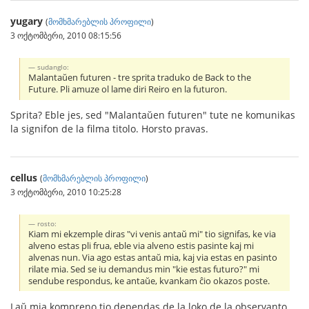
yugary
(
მომხმარებლის პროფილი
)
3 ოქტომბერი, 2010 08:15:56
sudanglo:
Malantaŭen futuren - tre sprita traduko de Back to the
Future. Pli amuze ol lame diri Reiro en la futuron.
Sprita? Eble jes, sed "Malantaŭen futuren" tute ne komunikas
la signifon de la filma titolo. Horsto pravas.
cellus
(
მომხმარებლის პროფილი
)
3 ოქტომბერი, 2010 10:25:28
rosto:
Kiam mi ekzemple diras "vi venis antaŭ mi" tio signifas, ke via
alveno estas pli frua, eble via alveno estis pasinte kaj mi
alvenas nun. Via ago estas antaŭ mia, kaj via estas en pasinto
rilate mia. Sed se iu demandus min "kie estas futuro?" mi
sendube respondus, ke antaŭe, kvankam ĉio okazos poste.
Laŭ mia kompreno tio dependas de la loko de la observanto.