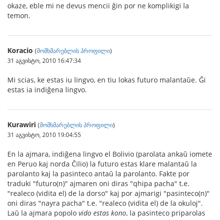
okaze, eble mi ne devus mencii ĝin por ne komplikigi la
temon.
Koracio
(
მომხმარებლის პროფილი
)
31 აგვისტო, 2010 16:47:34
Mi scias, ke estas iu lingvo, en tiu lokas futuro malantaŭe. Ĝi
estas ia indiĝena lingvo.
Kurawiri
(
მომხმარებლის პროფილი
)
31 აგვისტო, 2010 19:04:55
En la ajmara, indiĝena lingvo el Bolivio (parolata ankaŭ iomete
en Peruo kaj norda Ĉilio) la futuro estas klare malantaŭ la
parolanto kaj la pasinteco antaŭ la parolanto. Fakte por
traduki "futuro(n)" ajmaren oni diras "qhipa pacha" t.e.
"realeco (vidita el) de la dorso" kaj por ajmarigi "pasinteco(n)"
oni diras "nayra pacha" t.e. "realeco (vidita el) de la okuloj".
Laŭ la ajmara popolo
vido estas kono
, la pasinteco priparolas