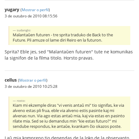
yugary
(
Mostrar o perfil
)
3 de outubro de 2010 08:15:56
sudanglo:
Malantaŭen futuren - tre sprita traduko de Back to the
Future. Pli amuze ol lame diri Reiro en la futuron.
Sprita? Eble jes, sed "Malantaŭen futuren" tute ne komunikas
la signifon de la filma titolo. Horsto pravas.
cellus
(
Mostrar o perfil
)
3 de outubro de 2010 10:25:28
rosto:
Kiam mi ekzemple diras "vi venis antaŭ mi" tio signifas, ke via
alveno estas pli frua, eble via alveno estis pasinte kaj mi
alvenas nun. Via ago estas antaŭ mia, kaj via estas en pasinto
rilate mia. Sed se iu demandus min "kie estas futuro?" mi
sendube respondus, ke antaŭe, kvankam ĉio okazos poste.
Laŭ mia kompreno tio dependas de la loko de la observanto.