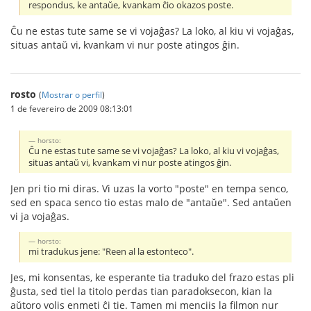
respondus, ke antaŭe, kvankam ĉio okazos poste.
Ĉu ne estas tute same se vi vojaĝas? La loko, al kiu vi vojaĝas,
situas antaŭ vi, kvankam vi nur poste atingos ĝin.
rosto
(
Mostrar o perfil
)
1 de fevereiro de 2009 08:13:01
horsto:
Ĉu ne estas tute same se vi vojaĝas? La loko, al kiu vi vojaĝas,
situas antaŭ vi, kvankam vi nur poste atingos ĝin.
Jen pri tio mi diras. Vi uzas la vorto "poste" en tempa senco,
sed en spaca senco tio estas malo de "antaŭe". Sed antaŭen
vi ja vojaĝas.
horsto:
mi tradukus jene: "Reen al la estonteco".
Jes, mi konsentas, ke esperante tia traduko del frazo estas pli
ĝusta, sed tiel la titolo perdas tian paradoksecon, kian la
aŭtoro volis enmeti ĉi tie. Tamen mi menciis la filmon nur