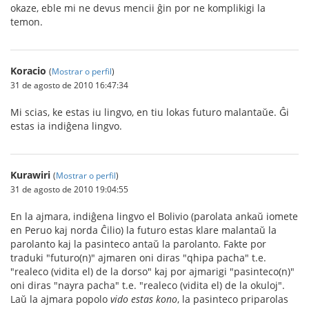
okaze, eble mi ne devus mencii ĝin por ne komplikigi la
temon.
Koracio
(
Mostrar o perfil
)
31 de agosto de 2010 16:47:34
Mi scias, ke estas iu lingvo, en tiu lokas futuro malantaŭe. Ĝi
estas ia indiĝena lingvo.
Kurawiri
(
Mostrar o perfil
)
31 de agosto de 2010 19:04:55
En la ajmara, indiĝena lingvo el Bolivio (parolata ankaŭ iomete
en Peruo kaj norda Ĉilio) la futuro estas klare malantaŭ la
parolanto kaj la pasinteco antaŭ la parolanto. Fakte por
traduki "futuro(n)" ajmaren oni diras "qhipa pacha" t.e.
"realeco (vidita el) de la dorso" kaj por ajmarigi "pasinteco(n)"
oni diras "nayra pacha" t.e. "realeco (vidita el) de la okuloj".
Laŭ la ajmara popolo
vido estas kono
, la pasinteco priparolas