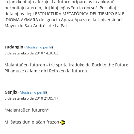
la jam konitajn aferojn. La futuro priparolas la ankoraŭ
nekonitajn aferojn, tiuj kiuj loĝas "en la dorso". Por pliaj
detaloj bv. legi ESTRUCTURA METAFÓRICA DEL TIEMPO EN EL
IDIOMA AYMARA de Ignacio Apaza Apaza el la Universidad
Mayor de San Andrés de La Paz.
sudanglo
(
Mostrar o perfil
)
5 de setembro de 2010 14:30:03
Malantaŭen futuren - tre sprita traduko de Back to the Future.
Pli amuze ol lame diri Reiro en la futuron.
Genjix
(
Mostrar o perfil
)
5 de setembro de 2010 21:05:17
"Malantaŭen futuren"
Mi ŝatas tiun plaĉan frazon