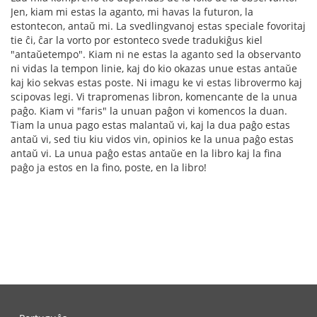
Jen, kiam mi estas la aganto, mi havas la futuron, la
estontecon, antaŭ mi. La svedlingvanoj estas speciale fovoritaj
tie ĉi, ĉar la vorto por estonteco svede tradukiĝus kiel
"antaŭetempo". Kiam ni ne estas la aganto sed la observanto
ni vidas la tempon linie, kaj do kio okazas unue estas antaŭe
kaj kio sekvas estas poste. Ni imagu ke vi estas librovermo kaj
scipovas legi. Vi trapromenas libron, komencante de la unua
paĝo. Kiam vi "faris" la unuan paĝon vi komencos la duan.
Tiam la unua pago estas malantaŭ vi, kaj la dua paĝo estas
antaŭ vi, sed tiu kiu vidos vin, opinios ke la unua paĝo estas
antaŭ vi. La unua paĝo estas antaŭe en la libro kaj la fina
paĝo ja estos en la fino, poste, en la libro!