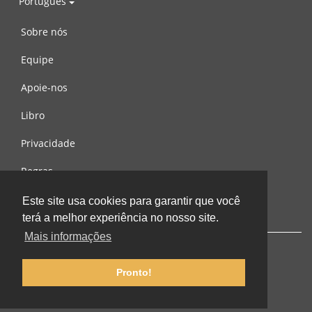
Português
Sobre nós
Equipe
Apoie-nos
Libro
Privacidade
Regras
Contacte-nos
Este site usa cookies para garantir que você
terá a melhor experiência no nosso site.
Mais informações
Pronto!
© 2002-2026 lernu.net |
Impressum