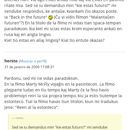
rilate mia. Sed se iu demandus min "kie estas futuro?" mi
sendube respondus, ke antaŭe, kvankam ĉio okazos poste.
Ia "Back in the future"
(Ĉu vi vidis filmon "Malantaŭen
futuren"?) En la titolo de la filmo ni vidas tian spaca-tempan
paradokson, kia kiel mi scias estas krom esperanto ankaŭ en
rusa kaj en angla lingvo.
Kiel tio estas en aliaj lingvoj? Kial tio entute okazas?
horsto
(
Mostrar o perfil
)
31 de janeiro de 2009 17:08:31
Pardonu, sed mi ne vidas paradokson.
En la filmo Marty McFly vojaĝis en la pasintecon. La filmo
plejparte ludas en tiu tempo kaj Marty ĉe la fino havis
problemojn reiri la sia propra tempo, kiu ja estis tiutempe la
estonteco. Tial la filmo havas tiun titolon, kiun mi tradukus
jene: "Reen al la estonteco".
rosto:
Sed se iu demandus min "kie estas futuro?" mi sendube