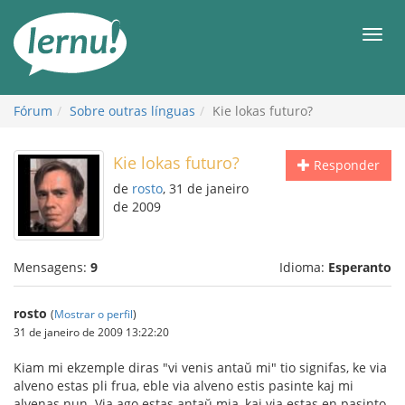
Ir
ao
Men
conteúdo
Fórum
Sobre outras línguas
Kie lokas futuro?
Kie lokas futuro?
Responder
de
rosto
, 31 de janeiro
de 2009
Mensagens:
9
Idioma:
Esperanto
rosto
(
Mostrar o perfil
)
31 de janeiro de 2009 13:22:20
Kiam mi ekzemple diras "vi venis antaŭ mi" tio signifas, ke via
alveno estas pli frua, eble via alveno estis pasinte kaj mi
alvenas nun. Via ago estas antaŭ mia, kaj via estas en pasinto