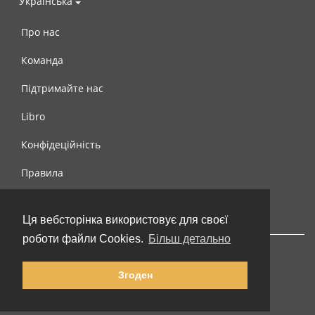
Українська
Про нас
Команда
Підтримайте нас
Libro
Конфідеційність
Правила
Контакти
Ця вебсторінка використовує для своєї
роботи файли Cookies.
Більш детально
Згоден
© 2002-2026 lernu.net |
Impressum