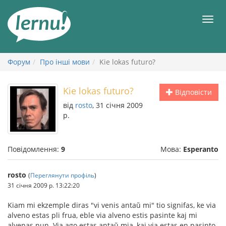
До
змісту
Мен
Форум
Про інші мови
Kie lokas futuro?
Kie lokas futuro?
Відповісти
від
rosto
, 31 січня 2009
р.
Повідомлення:
9
Мова:
Esperanto
rosto
(
Переглянути профіль
)
31 січня 2009 р. 13:22:20
Kiam mi ekzemple diras "vi venis antaŭ mi" tio signifas, ke via
alveno estas pli frua, eble via alveno estis pasinte kaj mi
alvenas nun. Via ago estas antaŭ mia, kaj via estas en pasinto