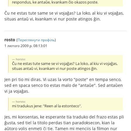
respondus, ke antaŭe, kvankam ĉio okazos poste.
Ĉu ne estas tute same se vi vojaĝas? La loko, al kiu vi vojaĝas,
situas antaŭ vi, kvankam vi nur poste atingos ĝin.
rosto
(
Переглянути профіль
)
1 лютого 2009 р. 08:13:01
horsto:
Ĉu ne estas tute same se vi vojaĝas? La loko, al kiu vi vojaĝas,
situas antaŭ vi, kvankam vi nur poste atingos ĝin.
Jen pri tio mi diras. Vi uzas la vorto "poste" en tempa senco,
sed en spaca senco tio estas malo de "antaŭe". Sed antaŭen
vi ja vojaĝas.
horsto:
mi tradukus jene: "Reen al la estonteco".
Jes, mi konsentas, ke esperante tia traduko del frazo estas pli
ĝusta, sed tiel la titolo perdas tian paradoksecon, kian la
aŭtoro volis enmeti ĉi tie. Tamen mi menciis la filmon nur