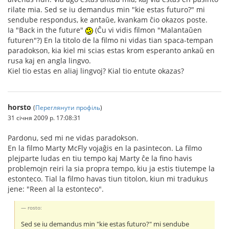
rilate mia. Sed se iu demandus min "kie estas futuro?" mi
sendube respondus, ke antaŭe, kvankam ĉio okazos poste.
Ia "Back in the future"
(Ĉu vi vidis filmon "Malantaŭen
futuren"?) En la titolo de la filmo ni vidas tian spaca-tempan
paradokson, kia kiel mi scias estas krom esperanto ankaŭ en
rusa kaj en angla lingvo.
Kiel tio estas en aliaj lingvoj? Kial tio entute okazas?
horsto
(
Переглянути профіль
)
31 січня 2009 р. 17:08:31
Pardonu, sed mi ne vidas paradokson.
En la filmo Marty McFly vojaĝis en la pasintecon. La filmo
plejparte ludas en tiu tempo kaj Marty ĉe la fino havis
problemojn reiri la sia propra tempo, kiu ja estis tiutempe la
estonteco. Tial la filmo havas tiun titolon, kiun mi tradukus
jene: "Reen al la estonteco".
rosto:
Sed se iu demandus min "kie estas futuro?" mi sendube