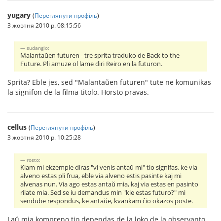
yugary
(
Переглянути профіль
)
3 жовтня 2010 р. 08:15:56
sudanglo:
Malantaŭen futuren - tre sprita traduko de Back to the
Future. Pli amuze ol lame diri Reiro en la futuron.
Sprita? Eble jes, sed "Malantaŭen futuren" tute ne komunikas
la signifon de la filma titolo. Horsto pravas.
cellus
(
Переглянути профіль
)
3 жовтня 2010 р. 10:25:28
rosto:
Kiam mi ekzemple diras "vi venis antaŭ mi" tio signifas, ke via
alveno estas pli frua, eble via alveno estis pasinte kaj mi
alvenas nun. Via ago estas antaŭ mia, kaj via estas en pasinto
rilate mia. Sed se iu demandus min "kie estas futuro?" mi
sendube respondus, ke antaŭe, kvankam ĉio okazos poste.
Laŭ mia kompreno tio dependas de la loko de la observanto.