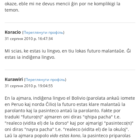
okaze, eble mi ne devus mencii ĝin por ne komplikigi la
temon.
Koracio
(
Переглянути профіль
)
31 серпня 2010 р. 16:47:34
Mi scias, ke estas iu lingvo, en tiu lokas futuro malantaŭe. Ĝi
estas ia indiĝena lingvo.
Kurawiri
(
Переглянути профіль
)
31 серпня 2010 р. 19:04:55
En la ajmara, indiĝena lingvo el Bolivio (parolata ankaŭ iomete
en Peruo kaj norda Ĉilio) la futuro estas klare malantaŭ la
parolanto kaj la pasinteco antaŭ la parolanto. Fakte por
traduki "futuro(n)" ajmaren oni diras "qhipa pacha" t.e.
"realeco (vidita el) de la dorso" kaj por ajmarigi "pasinteco(n)"
oni diras "nayra pacha" t.e. "realeco (vidita el) de la okuloj".
Laŭ la ajmara popolo
vido estas kono
, la pasinteco priparolas