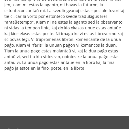
Jen, kiam mi estas la aganto, mi havas la futuron, la
estontecon, antaŭ mi. La svedlingvanoj estas speciale fovoritaj
tie ĉi, ĉar la vorto por estonteco svede tradukiĝus kiel
"antaŭetempo". Kiam ni ne estas la aganto sed la observanto
ni vidas la tempon linie, kaj do kio okazas unue estas antaŭe
kaj kio sekvas estas poste. Ni imagu ke vi estas librovermo kaj
scipovas legi. Vi trapromenas libron, komencante de la unua
paĝo. Kiam vi "faris" la unuan paĝon vi komencos la duan.
Tiam la unua pago estas malantaŭ vi, kaj la dua paĝo estas
antaŭ vi, sed tiu kiu vidos vin, opinios ke la unua paĝo estas
antaŭ vi. La unua paĝo estas antaŭe en la libro kaj la fina
paĝo ja estos en la fino, poste, en la libro!