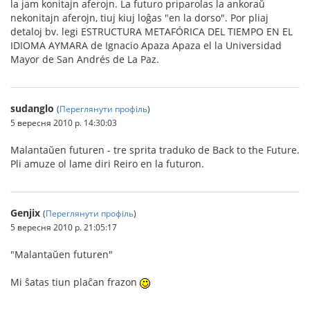
la jam konitajn aferojn. La futuro priparolas la ankoraŭ
nekonitajn aferojn, tiuj kiuj loĝas "en la dorso". Por pliaj
detaloj bv. legi ESTRUCTURA METAFÓRICA DEL TIEMPO EN EL
IDIOMA AYMARA de Ignacio Apaza Apaza el la Universidad
Mayor de San Andrés de La Paz.
sudanglo
(
Переглянути профіль
)
5 вересня 2010 р. 14:30:03
Malantaŭen futuren - tre sprita traduko de Back to the Future.
Pli amuze ol lame diri Reiro en la futuron.
Genjix
(
Переглянути профіль
)
5 вересня 2010 р. 21:05:17
"Malantaŭen futuren"
Mi ŝatas tiun plaĉan frazon