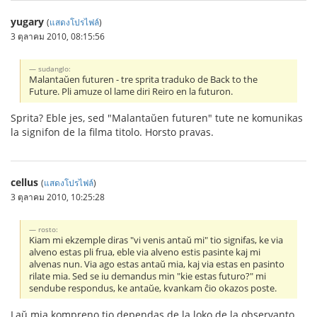
yugary
(
แสดงโปรไฟล์
)
3 ตุลาคม 2010, 08:15:56
sudanglo:
Malantaŭen futuren - tre sprita traduko de Back to the
Future. Pli amuze ol lame diri Reiro en la futuron.
Sprita? Eble jes, sed "Malantaŭen futuren" tute ne komunikas
la signifon de la filma titolo. Horsto pravas.
cellus
(
แสดงโปรไฟล์
)
3 ตุลาคม 2010, 10:25:28
rosto:
Kiam mi ekzemple diras "vi venis antaŭ mi" tio signifas, ke via
alveno estas pli frua, eble via alveno estis pasinte kaj mi
alvenas nun. Via ago estas antaŭ mia, kaj via estas en pasinto
rilate mia. Sed se iu demandus min "kie estas futuro?" mi
sendube respondus, ke antaŭe, kvankam ĉio okazos poste.
Laŭ mia kompreno tio dependas de la loko de la observanto.