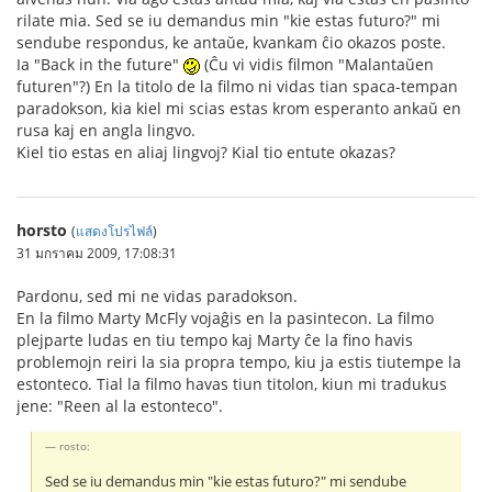
rilate mia. Sed se iu demandus min "kie estas futuro?" mi
sendube respondus, ke antaŭe, kvankam ĉio okazos poste.
Ia "Back in the future"
(Ĉu vi vidis filmon "Malantaŭen
futuren"?) En la titolo de la filmo ni vidas tian spaca-tempan
paradokson, kia kiel mi scias estas krom esperanto ankaŭ en
rusa kaj en angla lingvo.
Kiel tio estas en aliaj lingvoj? Kial tio entute okazas?
horsto
(
แสดงโปรไฟล์
)
31 มกราคม 2009, 17:08:31
Pardonu, sed mi ne vidas paradokson.
En la filmo Marty McFly vojaĝis en la pasintecon. La filmo
plejparte ludas en tiu tempo kaj Marty ĉe la fino havis
problemojn reiri la sia propra tempo, kiu ja estis tiutempe la
estonteco. Tial la filmo havas tiun titolon, kiun mi tradukus
jene: "Reen al la estonteco".
rosto:
Sed se iu demandus min "kie estas futuro?" mi sendube