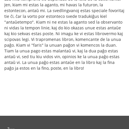
Jen, kiam mi estas la aganto, mi havas la futuron, la
estontecon, antaŭ mi. La svedlingvanoj estas speciale fovoritaj
tie ĉi, ĉar la vorto por estonteco svede tradukiĝus kiel
"antaŭetempo". Kiam ni ne estas la aganto sed la observanto
ni vidas la tempon linie, kaj do kio okazas unue estas antaŭe
kaj kio sekvas estas poste. Ni imagu ke vi estas librovermo kaj
scipovas legi. Vi trapromenas libron, komencante de la unua
paĝo. Kiam vi "faris" la unuan paĝon vi komencos la duan.
Tiam la unua pago estas malantaŭ vi, kaj la dua paĝo estas
antaŭ vi, sed tiu kiu vidos vin, opinios ke la unua paĝo estas
antaŭ vi. La unua paĝo estas antaŭe en la libro kaj la fina
paĝo ja estos en la fino, poste, en la libro!