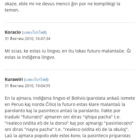
okaze, eble mi ne devus mencii ĝin por ne komplikigi la
temon.
Koracio
(
แสดงโปรไฟล์
)
31 สิงหาคม 2010, 16:47:34
Mi scias, ke estas iu lingvo, en tiu lokas futuro malantaŭe. Ĝi
estas ia indiĝena lingvo.
Kurawiri
(
แสดงโปรไฟล์
)
31 สิงหาคม 2010, 19:04:55
En la ajmara, indiĝena lingvo el Bolivio (parolata ankaŭ iomete
en Peruo kaj norda Ĉilio) la futuro estas klare malantaŭ la
parolanto kaj la pasinteco antaŭ la parolanto. Fakte por
traduki "futuro(n)" ajmaren oni diras "qhipa pacha" t.e.
"realeco (vidita el) de la dorso" kaj por ajmarigi "pasinteco(n)"
oni diras "nayra pacha" t.e. "realeco (vidita el) de la okuloj".
Laŭ la ajmara popolo
vido estas kono
, la pasinteco priparolas