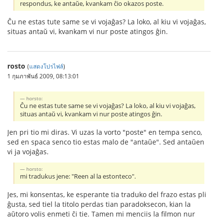
respondus, ke antaŭe, kvankam ĉio okazos poste.
Ĉu ne estas tute same se vi vojaĝas? La loko, al kiu vi vojaĝas,
situas antaŭ vi, kvankam vi nur poste atingos ĝin.
rosto
(
แสดงโปรไฟล์
)
1 กุมภาพันธ์ 2009, 08:13:01
horsto:
Ĉu ne estas tute same se vi vojaĝas? La loko, al kiu vi vojaĝas,
situas antaŭ vi, kvankam vi nur poste atingos ĝin.
Jen pri tio mi diras. Vi uzas la vorto "poste" en tempa senco,
sed en spaca senco tio estas malo de "antaŭe". Sed antaŭen
vi ja vojaĝas.
horsto:
mi tradukus jene: "Reen al la estonteco".
Jes, mi konsentas, ke esperante tia traduko del frazo estas pli
ĝusta, sed tiel la titolo perdas tian paradoksecon, kian la
aŭtoro volis enmeti ĉi tie. Tamen mi menciis la filmon nur