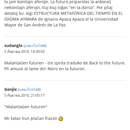
la jam konitajn aferojn. La futuro priparolas la ankoraŭ
nekonitajn aferojn, tiuj kiuj loĝas "en la dorso". Por pliaj
detaloj bv. legi ESTRUCTURA METAFÓRICA DEL TIEMPO EN EL
IDIOMA AYMARA de Ignacio Apaza Apaza el la Universidad
Mayor de San Andrés de La Paz.
sudanglo
(
แสดงโปรไฟล์
)
5 กันยายน 2010, 14:30:03
Malantaŭen futuren - tre sprita traduko de Back to the Future.
Pli amuze ol lame diri Reiro en la futuron.
Genjix
(
แสดงโปรไฟล์
)
5 กันยายน 2010, 21:05:17
"Malantaŭen futuren"
Mi ŝatas tiun plaĉan frazon