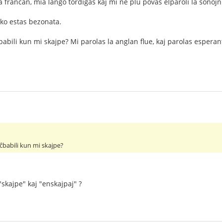
a francan, mia lango tordiĝas kaj mi ne plu povas elparoli la sonojn
iko estas bezonata.
babili kun mi skajpe? Mi parolas la anglan flue, kaj parolas espera
ĉbabili kun mi skajpe?
 "skajpe" kaj "enskajpaj" ?