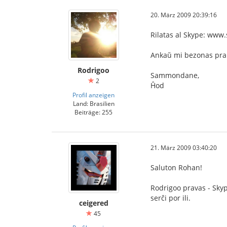
20. März 2009 20:39:16
Rilatas al Skype: ww
Ankaŭ mi bezonas prakt
Rodrigoo
Sammondane,
2
Ĥod
Profil anzeigen
Land: Brasilien
Beiträge: 255
21. März 2009 03:40:20
Saluton Rohan!
Rodrigoo pravas - Skyp
serĉi por ili.
ceigered
45