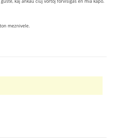
 ĝuste, kaj ankaŭ ĉiuj vortoj forviŝiĝas en mia kapo.
nton meznivele.