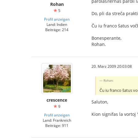
parolas/lernas paroli l
Rohan
5
Do, pli da streĉa prakt
Profil anzeigen
Land: Indien
Ĉu iu franco ŝatus voĉ
Beiträge: 214
Bonesperante,
Rohan.
20. März 2009 20:03:08
Rohan:
Ĉu iu franco ŝatus vo
crescence
Saluton,
9
Kion signifas la vortoj
Profil anzeigen
Land: Frankreich
Beiträge: 911