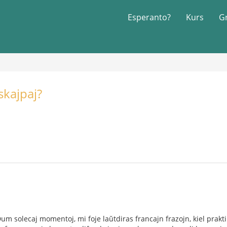
Esperanto?
Kurs
G
skajpaj?
Dum solecaj momentoj, mi foje laŭtdiras francajn frazojn, kiel prakti