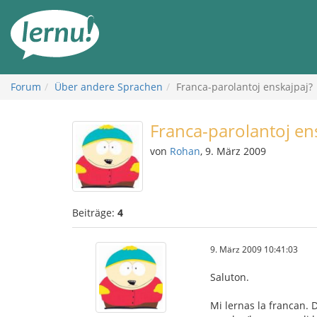
Zum
Inhalt
Forum
Über andere Sprachen
Franca-parolantoj enskajpaj?
Franca-parolantoj en
von
Rohan
, 9. März 2009
Beiträge:
4
9. März 2009 10:41:03
Saluton.
Mi lernas la francan. 