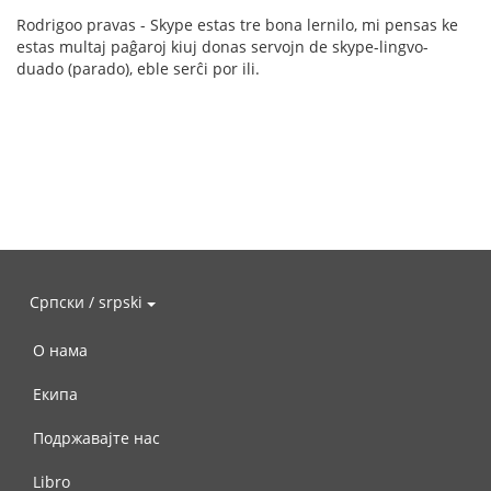
Rodrigoo pravas - Skype estas tre bona lernilo, mi pensas ke
estas multaj paĝaroj kiuj donas servojn de skype-lingvo-
duado (parado), eble serĉi por ili.
Српски / srpski
О нама
Екипа
Подржавајте нас
Libro