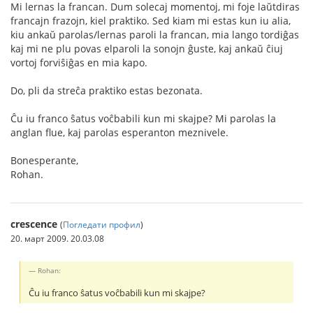
Mi lernas la francan. Dum solecaj momentoj, mi foje laŭtdiras
francajn frazojn, kiel praktiko. Sed kiam mi estas kun iu alia,
kiu ankaŭ parolas/lernas paroli la francan, mia lango tordiĝas
kaj mi ne plu povas elparoli la sonojn ĝuste, kaj ankaŭ ĉiuj
vortoj forviŝiĝas en mia kapo.
Do, pli da streĉa praktiko estas bezonata.
Ĉu iu franco ŝatus voĉbabili kun mi skajpe? Mi parolas la
anglan flue, kaj parolas esperanton meznivele.
Bonesperante,
Rohan.
crescence
(
Погледати профил
)
20. март 2009. 20.03.08
Rohan:
Ĉu iu franco ŝatus voĉbabili kun mi skajpe?