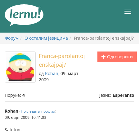
У
садржају
Мен
Форум
О осталим језицима
Franca-parolantoj enskajpaj?
Franca-parolantoj
Одговорити
enskajpaj?
од
Rohan
, 09. март
2009.
Поруке:
4
Језик:
Esperanto
Rohan
(
Погледати профил
)
09. март 2009. 10.41.03
Saluton.