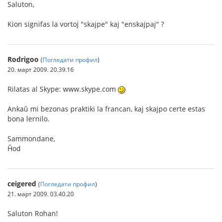
Saluton,
Kion signifas la vortoj "skajpe" kaj "enskajpaj" ?
Rodrigoo
(
Погледати профил
)
20. март 2009. 20.39.16
Rilatas al Skype: www.skype.com
Ankaŭ mi bezonas praktiki la francan, kaj skajpo certe estas
bona lernilo.
Sammondane,
Ĥod
ceigered
(
Погледати профил
)
21. март 2009. 03.40.20
Saluton Rohan!