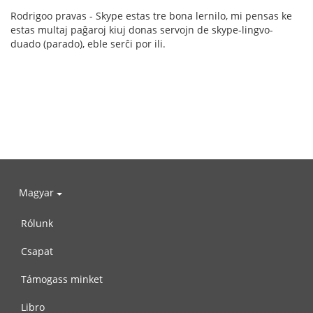
Rodrigoo pravas - Skype estas tre bona lernilo, mi pensas ke
estas multaj paĝaroj kiuj donas servojn de skype-lingvo-
duado (parado), eble serĉi por ili.
Magyar
Rólunk
Csapat
Támogass minket
Libro