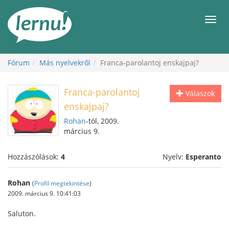
Tartalom
Men
Fórum
Más nyelvekről
Franca-parolantoj enskajpaj?
Franca-parolantoj
Válaszok
enskajpaj?
Rohan
-tól, 2009.
március 9.
Hozzászólások:
4
Nyelv:
Esperanto
Rohan
(
Profil megtekintése
)
2009. március 9. 10:41:03
Saluton.