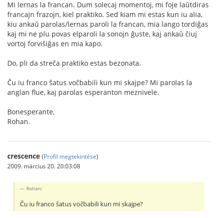
Mi lernas la francan. Dum solecaj momentoj, mi foje laŭtdiras
francajn frazojn, kiel praktiko. Sed kiam mi estas kun iu alia,
kiu ankaŭ parolas/lernas paroli la francan, mia lango tordiĝas
kaj mi ne plu povas elparoli la sonojn ĝuste, kaj ankaŭ ĉiuj
vortoj forviŝiĝas en mia kapo.
Do, pli da streĉa praktiko estas bezonata.
Ĉu iu franco ŝatus voĉbabili kun mi skajpe? Mi parolas la
anglan flue, kaj parolas esperanton meznivele.
Bonesperante,
Rohan.
crescence
(
Profil megtekintése
)
2009. március 20. 20:03:08
Rohan:
Ĉu iu franco ŝatus voĉbabili kun mi skajpe?