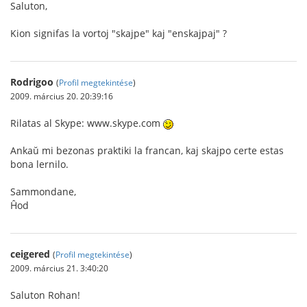
Saluton,
Kion signifas la vortoj "skajpe" kaj "enskajpaj" ?
Rodrigoo
(
Profil megtekintése
)
2009. március 20. 20:39:16
Rilatas al Skype: www.skype.com
Ankaŭ mi bezonas praktiki la francan, kaj skajpo certe estas
bona lernilo.
Sammondane,
Ĥod
ceigered
(
Profil megtekintése
)
2009. március 21. 3:40:20
Saluton Rohan!