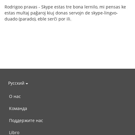
Rodrigoo pravas - Skype estas tre bona lernilo, mi pensas ke
estas multaj paĝaroj kiuj donas servojn de skype-lingvo-
duado (parado), eble serĉi por ili.
Русский
О нас
Команда
Поддержите нас
Libro