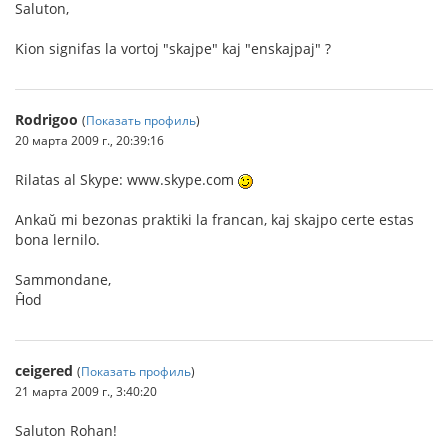
Saluton,
Kion signifas la vortoj "skajpe" kaj "enskajpaj" ?
Rodrigoo
(
Показать профиль
)
20 марта 2009 г., 20:39:16
Rilatas al Skype: www.skype.com
Ankaŭ mi bezonas praktiki la francan, kaj skajpo certe estas
bona lernilo.
Sammondane,
Ĥod
ceigered
(
Показать профиль
)
21 марта 2009 г., 3:40:20
Saluton Rohan!