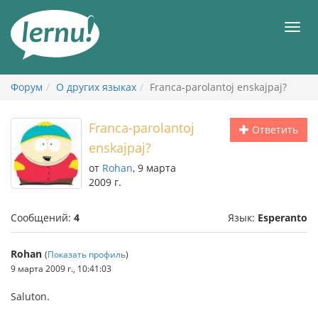
К
содержанию
Мен
Форум
О других языках
Franca-parolantoj enskajpaj?
Franca-parolantoj
Ответить
enskajpaj?
от
Rohan
, 9 марта
2009 г.
Сообщений:
4
Язык:
Esperanto
Rohan
(
Показать профиль
)
9 марта 2009 г., 10:41:03
Saluton.