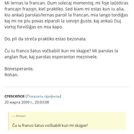
Mi lernas la francan. Dum solecaj momentoj, mi foje laŭtdiras
francajn frazojn, kiel praktiko. Sed kiam mi estas kun iu alia,
kiu ankaŭ parolas/lernas paroli la francan, mia lango tordiĝas
kaj mi ne plu povas elparoli la sonojn ĝuste, kaj ankaŭ ĉiuj
vortoj forviŝiĝas en mia kapo.
Do, pli da streĉa praktiko estas bezonata.
Ĉu iu franco ŝatus voĉbabili kun mi skajpe? Mi parolas la
anglan flue, kaj parolas esperanton meznivele.
Bonesperante,
Rohan.
crescence
(
Показать профиль
)
20 марта 2009 г., 20:03:08
Rohan:
Ĉu iu franco ŝatus voĉbabili kun mi skajpe?