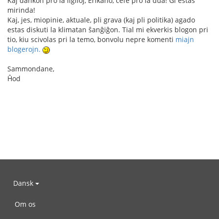
Kaj dankon pro la ligiloj, Erikano, ĉefe pro la dua! Ĝi estas
mirinda!
Kaj, jes, miopinie, aktuale, pli grava (kaj pli politika) agado
estas diskuti la klimatan ŝanĝiĝon. Tial mi ekverkis blogon pri
tio, kiu scivolas pri la temo, bonvolu nepre komenti
miajn
blogerojn.
Sammondane,
Ĥod
Dansk
Om os