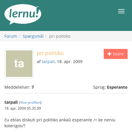
Til
indholdet
Men
Forum
Spørgsmål
pri politiko
pri politiko
Svare
af
tarpali
, 18. apr. 2009
Meddelelser:
7
Sprog:
Esperanto
tarpali
(
Vise profilen
)
18. apr. 2009 05.35.09
ĉu eblas diskuti pri politiko ankaŭ esperante /< ke neniu
kolerigos/?