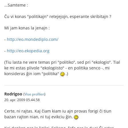
...Samteme :
Ĉu vi konas "politikajn" retejejojn, esperante skribitajn ?
Mi jam konas la jenajn :
-
http://eo.mondediplo.com/
-
http://eo.ekopedia.org
(Tiu lasta ne vere temas pri "politiko", sed pri "ekologio". Tial
ke mi estas plivole "ekologiisto" - en politika senco -, mi
konsideras ĝin iom "politika"
.)
Rodrigoo
(
Vise profilen
)
20. apr. 2009 05.44.58
Certe, ni rajtas. Kaj ĉiam kiam iu ajn provas forigi ĉi tiun
bazan rajton nian, ni tuj evikciu ĝin.