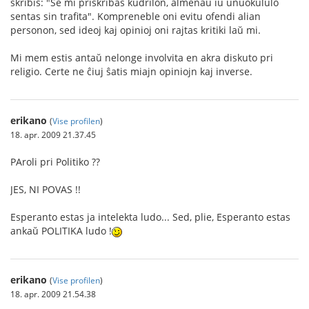
skribis: "Se mi priskribas kudrilon, almenaŭ iu unuokululo
sentas sin trafita". Kompreneble oni evitu ofendi alian
personon, sed ideoj kaj opinioj oni rajtas kritiki laŭ mi.
Mi mem estis antaŭ nelonge involvita en akra diskuto pri
religio. Certe ne ĉiuj ŝatis miajn opiniojn kaj inverse.
erikano
(
Vise profilen
)
18. apr. 2009 21.37.45
PAroli pri Politiko ??
JES, NI POVAS !!
Esperanto estas ja intelekta ludo... Sed, plie, Esperanto estas
ankaŭ POLITIKA ludo !
erikano
(
Vise profilen
)
18. apr. 2009 21.54.38