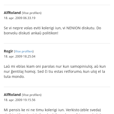
AlfRoland
(Vise profilen)
18. apr. 2009 06.33.19
Se vi nepre volas eviti kolerigi iun, vi NENION diskutu. Do
bonvolu diskuti ankaŭ politikon!
Rogir
(
Vise profilen
)
18. apr. 2009 18.25.04
Laŭ mi eblas kiam oni parolas nur kun samopiniuloj, aŭ kun
nur ĝentilaj homoj. Sed ĉi tiu estas retforumo, kun uloj el la
tuta mondo.
AlfRoland
(Vise profilen)
18. apr. 2009 19.15.56
Mi pensis ke ni ne timu kolerigi iun. Verkisto (eble sveda)