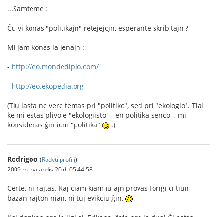
...Samteme :
Ĉu vi konas "politikajn" retejejojn, esperante skribitajn ?
Mi jam konas la jenajn :
-
http://eo.mondediplo.com/
-
http://eo.ekopedia.org
(Tiu lasta ne vere temas pri "politiko", sed pri "ekologio". Tial
ke mi estas plivole "ekologiisto" - en politika senco -, mi
konsideras ĝin iom "politika"
.)
Rodrigoo
(
Rodyti profilį
)
2009 m. balandis 20 d. 05:44:58
Certe, ni rajtas. Kaj ĉiam kiam iu ajn provas forigi ĉi tiun
bazan rajton nian, ni tuj evikciu ĝin.