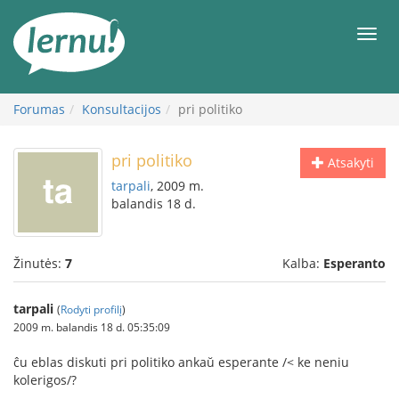
Į
turinį
Meni
Forumas
Konsultacijos
pri politiko
pri politiko
Atsakyti
tarpali
, 2009 m.
balandis 18 d.
Žinutės:
7
Kalba:
Esperanto
tarpali
(
Rodyti profilį
)
2009 m. balandis 18 d. 05:35:09
ĉu eblas diskuti pri politiko ankaŭ esperante /< ke neniu
kolerigos/?