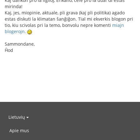
Kaj dankon pro la ligiloj, Erikano, ĉefe pro la dua! Ĝi estas
mirinda!
Kaj, jes, miopinie, aktuale, pli grava (kaj pli politika) agado
estas diskuti la klimatan ŝanĝiĝon. Tial mi ekverkis blogon pri
tio, kiu scivolas pri la temo, bonvolu nepre komenti
miajn
blogerojn.
Sammondane,
Ĥod
Lietuvių
Apie mus