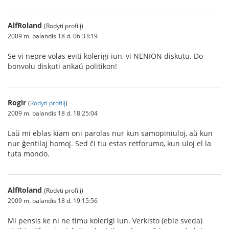
AlfRoland
(Rodyti profilį)
2009 m. balandis 18 d. 06:33:19
Se vi nepre volas eviti kolerigi iun, vi NENION diskutu. Do
bonvolu diskuti ankaŭ politikon!
Rogir
(
Rodyti profilį
)
2009 m. balandis 18 d. 18:25:04
Laŭ mi eblas kiam oni parolas nur kun samopiniuloj, aŭ kun
nur ĝentilaj homoj. Sed ĉi tiu estas retforumo, kun uloj el la
tuta mondo.
AlfRoland
(Rodyti profilį)
2009 m. balandis 18 d. 19:15:56
Mi pensis ke ni ne timu kolerigi iun. Verkisto (eble sveda)