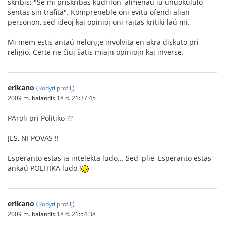
skribis: "Se mi priskribas kudrilon, almenaŭ iu unuokululo
sentas sin trafita". Kompreneble oni evitu ofendi alian
personon, sed ideoj kaj opinioj oni rajtas kritiki laŭ mi.
Mi mem estis antaŭ nelonge involvita en akra diskuto pri
religio. Certe ne ĉiuj ŝatis miajn opiniojn kaj inverse.
erikano
(
Rodyti profilį
)
2009 m. balandis 18 d. 21:37:45
PAroli pri Politiko ??
JES, NI POVAS !!
Esperanto estas ja intelekta ludo... Sed, plie, Esperanto estas
ankaŭ POLITIKA ludo !
erikano
(
Rodyti profilį
)
2009 m. balandis 18 d. 21:54:38