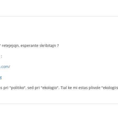
" retejejojn, esperante skribitajn ?
 :
o.com/
rg
s pri "politiko", sed pri "ekologio". Tial ke mi estas plivole "ekologi