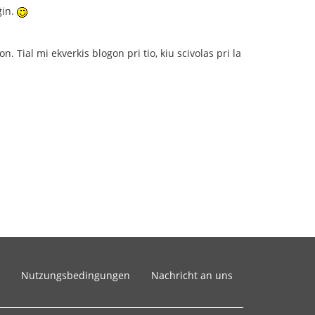
ĝin.
on. Tial mi ekverkis blogon pri tio, kiu scivolas pri la
Nutzungsbedingungen
Nachricht an uns