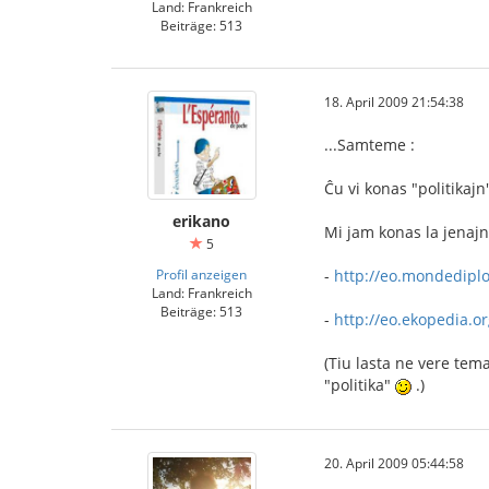
Land: Frankreich
Beiträge: 513
18. April 2009 21:54:38
...Samteme :
Ĉu vi konas "politikajn
erikano
Mi jam konas la jenajn
5
Profil anzeigen
-
http://eo.mondedipl
Land: Frankreich
Beiträge: 513
-
http://eo.ekopedia.o
(Tiu lasta ne vere tema
"politika"
.)
20. April 2009 05:44:58