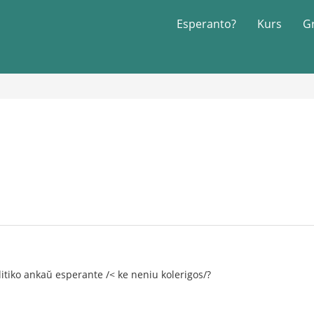
Esperanto?
Kurs
G
litiko ankaŭ esperante /< ke neniu kolerigos/?