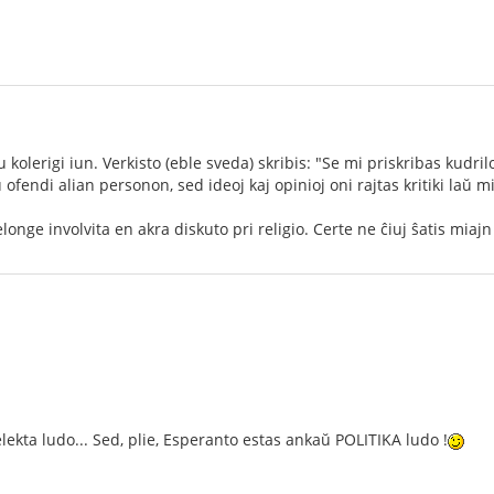
 kolerigi iun. Verkisto (eble sveda) skribis: "Se mi priskribas kudri
fendi alian personon, sed ideoj kaj opinioj oni rajtas kritiki laŭ mi
nge involvita en akra diskuto pri religio. Certe ne ĉiuj ŝatis miajn
lekta ludo... Sed, plie, Esperanto estas ankaŭ POLITIKA ludo !