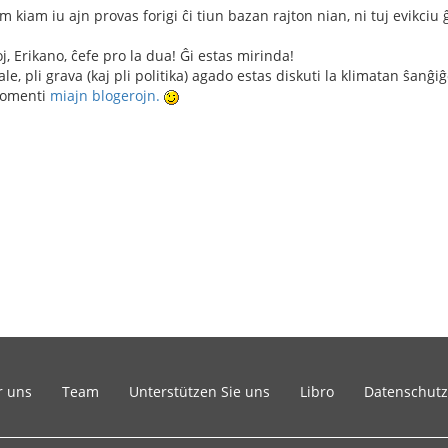
iam kiam iu ajn provas forigi ĉi tiun bazan rajton nian, ni tuj evikciu 
oj, Erikano, ĉefe pro la dua! Ĝi estas mirinda!
ale, pli grava (kaj pli politika) agado estas diskuti la klimatan ŝanĝiĝ
komenti
miajn blogerojn.
r uns
Team
Unterstützen Sie uns
Libro
Datenschutz