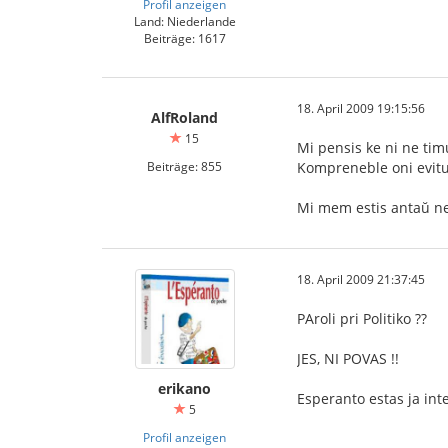
Profil anzeigen
Land: Niederlande
Beiträge: 1617
18. April 2009 19:15:56
AlfRoland
15
Mi pensis ke ni ne timu
Beiträge: 855
Kompreneble oni evitu o
Mi mem estis antaŭ nelo
18. April 2009 21:37:45
PAroli pri Politiko ??
JES, NI POVAS !!
erikano
Esperanto estas ja inte
5
Profil anzeigen