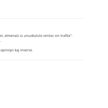
lon, almenaŭ iu unuokululo sentas sin trafita".
.
 opiniojn kaj inverse.