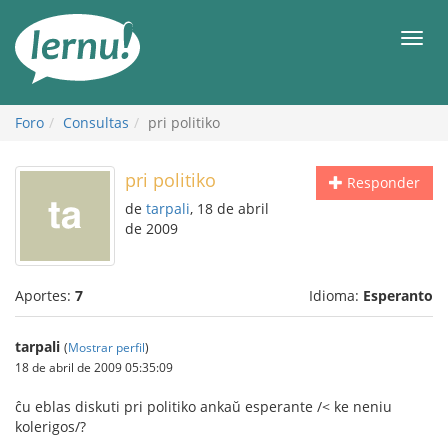
Contenido
Men
Foro
Consultas
pri politiko
pri politiko
Responder
de
tarpali
, 18 de abril
de 2009
Aportes:
7
Idioma:
Esperanto
tarpali
(
Mostrar perfil
)
18 de abril de 2009 05:35:09
ĉu eblas diskuti pri politiko ankaŭ esperante /< ke neniu
kolerigos/?