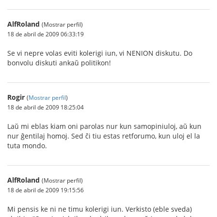
AlfRoland
(Mostrar perfil)
18 de abril de 2009 06:33:19
Se vi nepre volas eviti kolerigi iun, vi NENION diskutu. Do
bonvolu diskuti ankaŭ politikon!
Rogir
(
Mostrar perfil
)
18 de abril de 2009 18:25:04
Laŭ mi eblas kiam oni parolas nur kun samopiniuloj, aŭ kun
nur ĝentilaj homoj. Sed ĉi tiu estas retforumo, kun uloj el la
tuta mondo.
AlfRoland
(Mostrar perfil)
18 de abril de 2009 19:15:56
Mi pensis ke ni ne timu kolerigi iun. Verkisto (eble sveda)