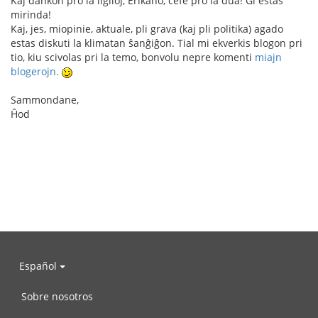
Kaj dankon pro la ligiloj, Erikano, ĉefe pro la dua! Ĝi estas
mirinda!
Kaj, jes, miopinie, aktuale, pli grava (kaj pli politika) agado
estas diskuti la klimatan ŝanĝiĝon. Tial mi ekverkis blogon pri
tio, kiu scivolas pri la temo, bonvolu nepre komenti
miajn
blogerojn.
Sammondane,
Ĥod
Español
Sobre nosotros