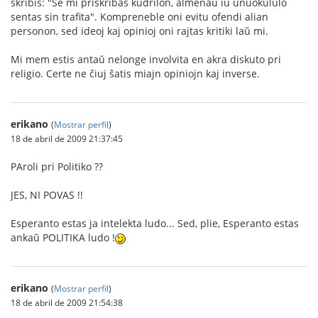
skribis: "Se mi priskribas kudrilon, almenaŭ iu unuokululo
sentas sin trafita". Kompreneble oni evitu ofendi alian
personon, sed ideoj kaj opinioj oni rajtas kritiki laŭ mi.
Mi mem estis antaŭ nelonge involvita en akra diskuto pri
religio. Certe ne ĉiuj ŝatis miajn opiniojn kaj inverse.
erikano
(
Mostrar perfil
)
18 de abril de 2009 21:37:45
PAroli pri Politiko ??
JES, NI POVAS !!
Esperanto estas ja intelekta ludo... Sed, plie, Esperanto estas
ankaŭ POLITIKA ludo !
erikano
(
Mostrar perfil
)
18 de abril de 2009 21:54:38