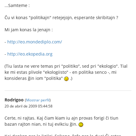
...Samteme :
Ĉu vi konas "politikajn" retejejojn, esperante skribitajn ?
Mi jam konas la jenajn :
-
http://eo.mondediplo.com/
-
http://eo.ekopedia.org
(Tiu lasta ne vere temas pri "politiko", sed pri "ekologio". Tial
ke mi estas plivole "ekologiisto" - en politika senco -, mi
konsideras ĝin iom "politika"
.)
Rodrigoo
(
Mostrar perfil
)
20 de abril de 2009 05:44:58
Certe, ni rajtas. Kaj ĉiam kiam iu ajn provas forigi ĉi tiun
bazan rajton nian, ni tuj evikciu ĝin.