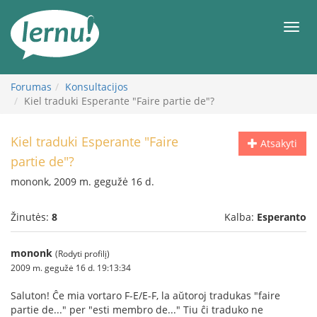
Į
turinį
Meni
Forumas
Konsultacijos
Kiel traduki Esperante "Faire partie de"?
Kiel traduki Esperante "Faire
Atsakyti
partie de"?
mononk, 2009 m. gegužė 16 d.
Žinutės:
8
Kalba:
Esperanto
mononk
(Rodyti profilį)
2009 m. gegužė 16 d. 19:13:34
Saluton! Ĉe mia vortaro F-E/E-F, la aŭtoroj tradukas "faire
partie de..." per "esti membro de..." Tiu ĉi traduko ne