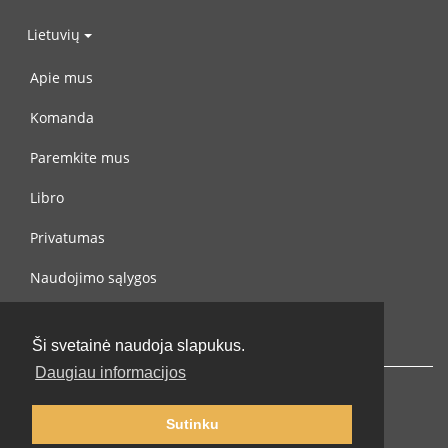
Lietuvių
Apie mus
Komanda
Paremkite mus
Libro
Privatumas
Naudojimo sąlygos
Susisiekite su mumis
Ši svetainė naudoja slapukus.
Daugiau informacijos
Sutinku
© 2002-2026 lernu.net |
Impressum