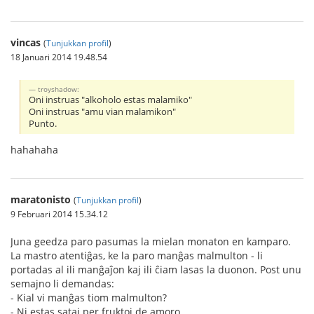
vincas
(
Tunjukkan profil
)
18 Januari 2014 19.48.54
troyshadow:
Oni instruas "alkoholo estas malamiko"
Oni instruas "amu vian malamikon"
Punto.
hahahaha
maratonisto
(
Tunjukkan profil
)
9 Februari 2014 15.34.12
Juna geedza paro pasumas la mielan monaton en kamparo.
La mastro atentiĝas, ke la paro manĝas malmulton - li
portadas al ili manĝaĵon kaj ili ĉiam lasas la duonon. Post unu
semajno li demandas:
- Kial vi manĝas tiom malmulton?
- Ni estas sataj per fruktoj de amoro.