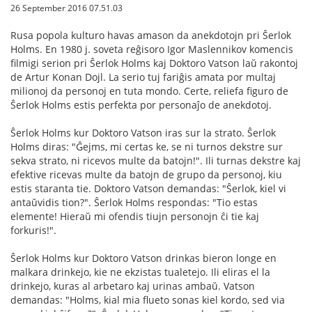
26 September 2016 07.51.03
Rusa popola kulturo havas amason da anekdotojn pri Ŝerlok
Holms. En 1980 j. soveta reĝisoro Igor Maslennikov komencis
filmigi serion pri Ŝerlok Holms kaj Doktoro Vatson laŭ rakontoj
de Artur Konan Dojl. La serio tuj fariĝis amata por multaj
milionoj da personoj en tuta mondo. Certe, reliefa figuro de
Ŝerlok Holms estis perfekta por personaĵo de anekdotoj.
Ŝerlok Holms kur Doktoro Vatson iras sur la strato. Ŝerlok
Holms diras: "Ĝejms, mi certas ke, se ni turnos dekstre sur
sekva strato, ni ricevos multe da batojn!". Ili turnas dekstre kaj
efektive ricevas multe da batojn de grupo da personoj, kiu
estis staranta tie. Doktoro Vatson demandas: "Ŝerlok, kiel vi
antaŭvidis tion?". Ŝerlok Holms respondas: "Tio estas
elemente! Hieraŭ mi ofendis tiujn personojn ĉi tie kaj
forkuris!".
Ŝerlok Holms kur Doktoro Vatson drinkas bieron longe en
malkara drinkejo, kie ne ekzistas tualetejo. Ili eliras el la
drinkejo, kuras al arbetaro kaj urinas ambaŭ. Vatson
demandas: "Holms, kial mia flueto sonas kiel kordo, sed via