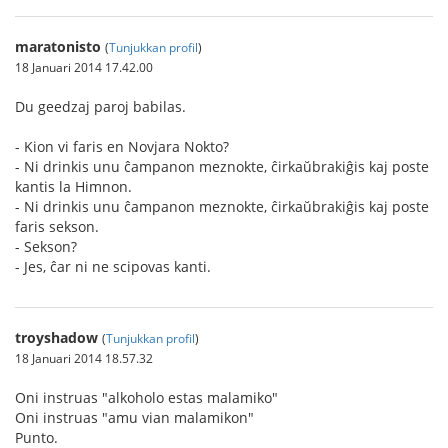
maratonisto
(
Tunjukkan profil
)
18 Januari 2014 17.42.00
Du geedzaj paroj babilas.
- Kion vi faris en Novjara Nokto?
- Ni drinkis unu ĉampanon meznokte, ĉirkaŭbrakiĝis kaj poste
kantis la Himnon.
- Ni drinkis unu ĉampanon meznokte, ĉirkaŭbrakiĝis kaj poste
faris sekson.
- Sekson?
- Jes, ĉar ni ne scipovas kanti.
troyshadow
(
Tunjukkan profil
)
18 Januari 2014 18.57.32
Oni instruas "alkoholo estas malamiko"
Oni instruas "amu vian malamikon"
Punto.