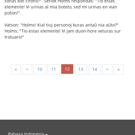
sonas kiel ĉifono?". Ŝerlok Holms respondas: "Tio estas
elemente! Vi urinas al mia boteto, sed mi urinas en vian
poŝon!".
Vatson: "Holms! Kial tiuj personoj kuras antaŭ nia aŭto?"
Holms: "Tio estas elemente! Vi jam duon-hore veturas sur
trotuaro!"
12
«
<
10
11
13
14
>
»
Bahasa Indonesia