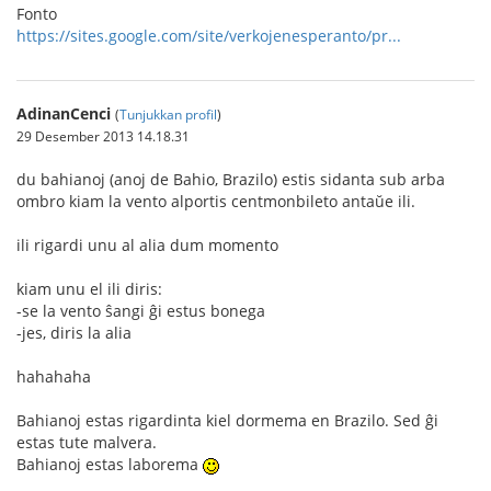
Fonto
https://sites.google.com/site/verkojenesperanto/pr...
AdinanCenci
(
Tunjukkan profil
)
29 Desember 2013 14.18.31
du bahianoj (anoj de Bahio, Brazilo) estis sidanta sub arba
ombro kiam la vento alportis centmonbileto antaŭe ili.
ili rigardi unu al alia dum momento
kiam unu el ili diris:
-se la vento ŝangi ĝi estus bonega
-jes, diris la alia
hahahaha
Bahianoj estas rigardinta kiel dormema en Brazilo. Sed ĝi
estas tute malvera.
Bahianoj estas laborema