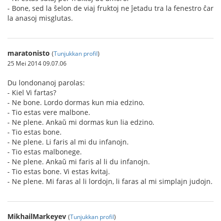
- Bone, sed la ŝelon de viaj fruktoj ne ĵetadu tra la fenestro ĉar
la anasoj misglutas.
maratonisto
(
Tunjukkan profil
)
25 Mei 2014 09.07.06
Du londonanoj parolas:
- Kiel Vi fartas?
- Ne bone. Lordo dormas kun mia edzino.
- Tio estas vere malbone.
- Ne plene. Ankaŭ mi dormas kun lia edzino.
- Tio estas bone.
- Ne plene. Li faris al mi du infanojn.
- Tio estas malbonege.
- Ne plene. Ankaŭ mi faris al li du infanojn.
- Tio estas bone. Vi estas kvitaj.
- Ne plene. Mi faras al li lordojn, li faras al mi simplajn judojn.
MikhailMarkeyev
(
Tunjukkan profil
)