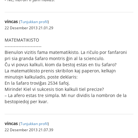
vincas
(
Tunjukkan profil
)
22 Desember 2013 21.01.29
MATEMATIKISTO
------------------------
Bienulon vizitis fama matematikisto. La riĉulo por fanfaroni
pri sia granda ŝafaro montris ĝin al la scienculo.
Ĉu vi povus kalkuli, kiom da bestoj estas en tiu ŝafaro?
La matematikisto prenis skribilon kaj paperon, kelkajn
minutojn kalkuladis, poste deklaris:
En la ŝafaro troviĝas 2534 ŝafoj.
Mirinde! Kiel vi sukcesis tion kalkuli tiel precize?
– La afero estas tre simpla. Mi nur dividis la nombron de la
bestopiedoj per kvar.
vincas
(
Tunjukkan profil
)
22 Desember 2013 21.07.39