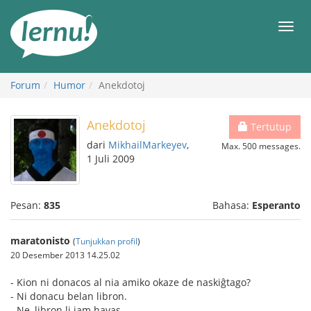
Ke
daftar
Men
isi
Forum
Humor
Anekdotoj
Anekdotoj
Tertutup
dari
MikhailMarkeyev
,
Max. 500 messages.
1 Juli 2009
Pesan:
835
Bahasa:
Esperanto
maratonisto
(
Tunjukkan profil
)
20 Desember 2013 14.25.02
- Kion ni donacos al nia amiko okaze de naskiĝtago?
- Ni donacu belan libron.
- Ne, libron li jam havas.