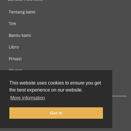
Tentang kami
Tim
Bantu kami
Libro
Privasi
Aturan
Hubungi kami
This website uses cookies to ensure you get
the best experience on our website.
More information
Got it!
© 2002-2026 lernu.net |
Impressum