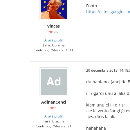
Fonto
https://sites.google.c
vincas
76
Arată profil
Țară: Ucraina
Contribuții/Mesaje: 7511
29 decembrie 2013, 14:18:
du bahianoj (anoj de B
ili rigardi unu al ali
AdinanCenci
kiam unu el ili diris:
1
-se la vento ŝangi ĝi 
Arată profil
-jes, diris la alia
Țară: Brazilia
Contribuții/Mesaje: 21
hahahaha