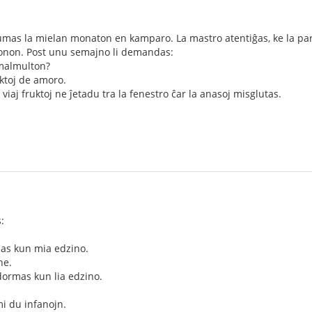
mas la mielan monaton en kamparo. La mastro atentiĝas, ke la par
duonon. Post unu semajno li demandas:
 malmulton?
uktoj de amoro.
 viaj fruktoj ne ĵetadu tra la fenestro ĉar la anasoj misglutas.
:
as kun mia edzino.
ne.
dormas kun lia edzino.
 mi du infanojn.