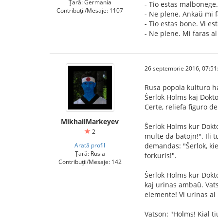
Țară: Germania
- Tio estas malbonege.
Contribuții/Mesaje: 1107
- Ne plene. Ankaŭ mi fa
- Tio estas bone. Vi est
- Ne plene. Mi faras al 
26 septembrie 2016, 07:51
Rusa popola kulturo ha
Ŝerlok Holms kaj Dokto
Certe, reliefa figuro 
MikhailMarkeyev
Ŝerlok Holms kur Doktor
2
multe da batojn!". Ili 
Arată profil
demandas: "Ŝerlok, kie
Țară: Rusia
forkuris!".
Contribuții/Mesaje: 142
Ŝerlok Holms kur Doktor
kaj urinas ambaŭ. Vats
elemente! Vi urinas al
Vatson: "Holms! Kial t