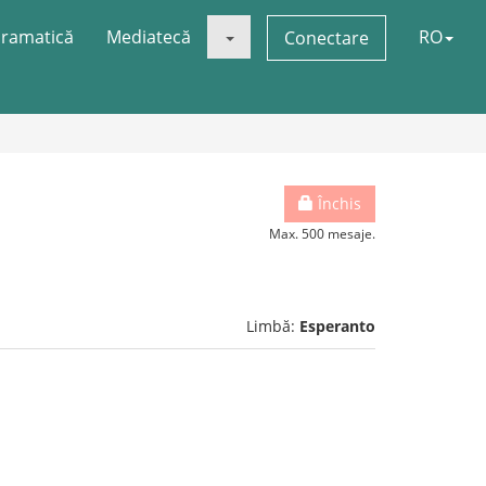
ramatică
Mediatecă
RO
Conectare
Închis
Max. 500 mesaje.
Limbă:
Esperanto