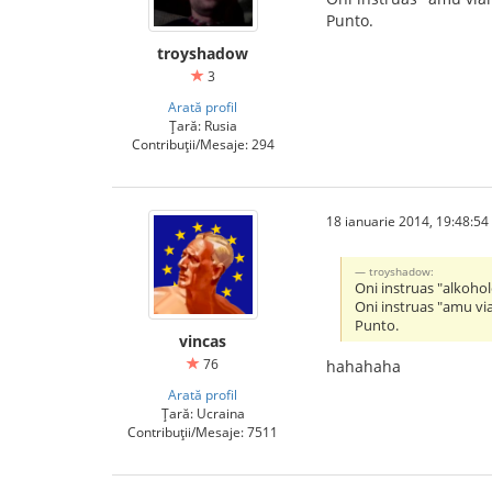
Punto.
troyshadow
3
Arată profil
Țară: Rusia
Contribuții/Mesaje: 294
18 ianuarie 2014, 19:48:54
troyshadow:
Oni instruas "alkoho
Oni instruas "amu v
Punto.
vincas
76
hahahaha
Arată profil
Țară: Ucraina
Contribuții/Mesaje: 7511