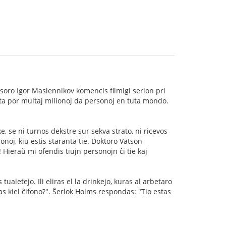
soro Igor Maslennikov komencis filmigi serion pri
ata por multaj milionoj da personoj en tuta mondo.
, se ni turnos dekstre sur sekva strato, ni ricevos
onoj, kiu estis staranta tie. Doktoro Vatson
 Hieraŭ mi ofendis tiujn personojn ĉi tie kaj
aletejo. Ili eliras el la drinkejo, kuras al arbetaro
s kiel ĉifono?". Ŝerlok Holms respondas: "Tio estas