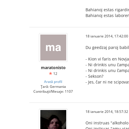
Bahianoj estas rigardi
Bahianoj estas labor
18 ianuarie 2014, 17:42:00
Du geedzaj paroj babil
- Kion vi faris en Novj
- Ni drinkis unu ĉampa
maratonisto
- Ni drinkis unu ĉampa
12
- Sekson?
Arată profil
- Jes, ĉar ni ne scipova
Țară: Germania
Contribuții/Mesaje: 1107
18 ianuarie 2014, 18:57:32
Oni instruas "alkohol
Oni instruas "amu vi