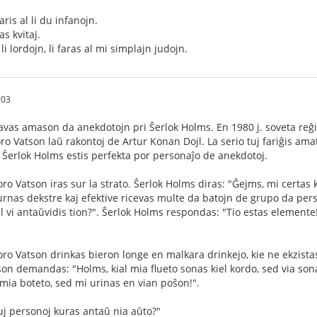
ris al li du infanojn.
as kvitaj.
li lordojn, li faras al mi simplajn judojn.
:03
vas amason da anekdotojn pri Ŝerlok Holms. En 1980 j. soveta reĝi
ro Vatson laŭ rakontoj de Artur Konan Dojl. La serio tuj fariĝis am
de Ŝerlok Holms estis perfekta por personaĵo de anekdotoj.
o Vatson iras sur la strato. Ŝerlok Holms diras: "Ĝejms, mi certas ke
turnas dekstre kaj efektive ricevas multe da batojn de grupo da pers
l vi antaŭvidis tion?". Ŝerlok Holms respondas: "Tio estas elemente!
o Vatson drinkas bieron longe en malkara drinkejo, kie ne ekzistas tu
on demandas: "Holms, kial mia flueto sonas kiel kordo, sed via sona
 mia boteto, sed mi urinas en vian poŝon!".
iuj personoj kuras antaŭ nia aŭto?"