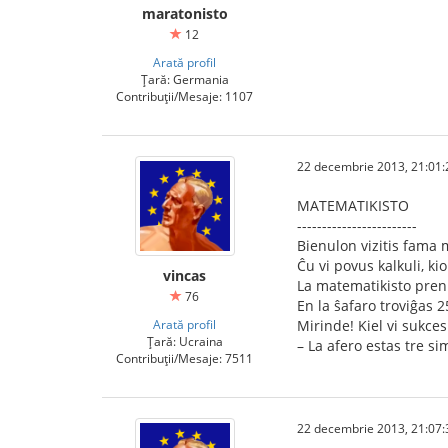
maratonisto
12
Arată profil
Țară: Germania
Contribuții/Mesaje: 1107
22 decembrie 2013, 21:01:
MATEMATIKISTO
------------------------
Bienulon vizitis fama m
Ĉu vi povus kalkuli, ki
vincas
La matematikisto preni
76
En la ŝafaro troviĝas 2
Arată profil
Mirinde! Kiel vi sukcesi
Țară: Ucraina
– La afero estas tre s
Contribuții/Mesaje: 7511
22 decembrie 2013, 21:07: