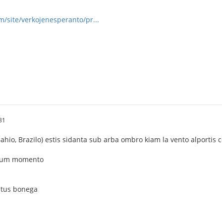
om/site/verkojenesperanto/pr...
31
ahio, Brazilo) estis sidanta sub arba ombro kiam la vento alportis 
a dum momento
estus bonega