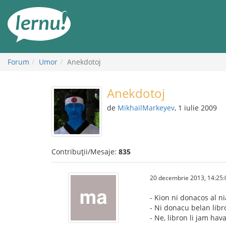
Mergi
la
conținut
Forum
Umor
Anekdotoj
Anekdotoj
de
MikhailMarkeyev
, 1 iulie 2009
Contribuții/Mesaje:
835
20 decembrie 2013, 14:25:
- Kion ni donacos al n
- Ni donacu belan libr
- Ne, libron li jam hava