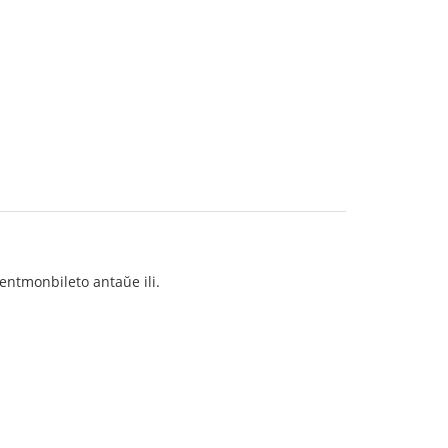
centmonbileto antaŭe ili.