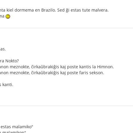
nta kiel dormema en Brazilo. Sed ĝi estas tute malvera.
ema
as.
ara Nokto?
non meznokte, ĉirkaŭbrakiĝis kaj poste kantis la Himnon.
non meznokte, ĉirkaŭbrakiĝis kaj poste faris sekson.
s kanti.
o estas malamiko"
an malamikon"