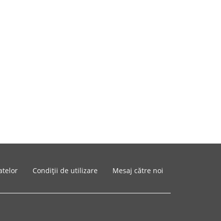
atelor
Condiții de utilizare
Mesaj către noi