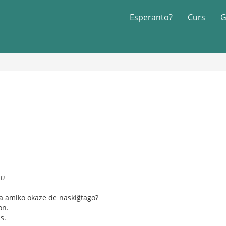
Esperanto?
Curs
G
02
ia amiko okaze de naskiĝtago?
on.
s.