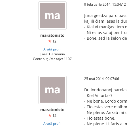
9 februarie 2014, 15:34:12
Juna geedza paro pasu
kaj ili ĉiam lasas la 
- Kial vi manĝas tiom
- Ni estas sataj per fr
maratonisto
- Bone, sed la ŝelon de
12
Arată profil
Țară: Germania
Contribuții/Mesaje: 1107
25 mai 2014, 09:07:06
Du londonanoj parolas
- Kiel Vi fartas?
- Ne bone. Lordo dorm
- Tio estas vere malbo
maratonisto
- Ne plene. Ankaŭ mi 
12
- Tio estas bone.
Arată profil
- Ne plene. Li faris al