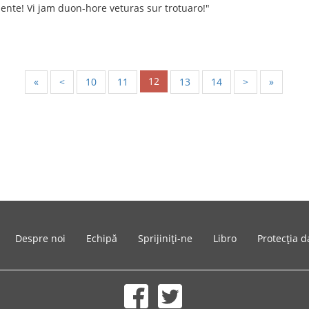
ente! Vi jam duon-hore veturas sur trotuaro!"
12
«
<
10
11
13
14
>
»
Despre noi
Echipă
Sprijiniți-ne
Libro
Protecția d