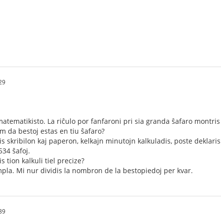
29
atematikisto. La riĉulo por fanfaroni pri sia granda ŝafaro montris 
om da bestoj estas en tiu ŝafaro?
s skribilon kaj paperon, kelkajn minutojn kalkuladis, poste deklaris
534 ŝafoj.
s tion kalkuli tiel precize?
impla. Mi nur dividis la nombron de la bestopiedoj per kvar.
39