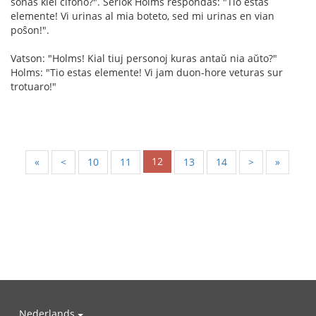
sonas kiel ĉifono?". Ŝerlok Holms respondas: "Tio estas
elemente! Vi urinas al mia boteto, sed mi urinas en vian
poŝon!".
Vatson: "Holms! Kial tiuj personoj kuras antaŭ nia aŭto?"
Holms: "Tio estas elemente! Vi jam duon-hore veturas sur
trotuaro!"
12
«
<
10
11
13
14
>
»
Nederlands