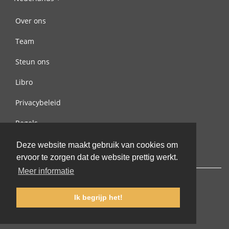
Over ons
Team
Steun ons
Libro
Privacybeleid
Regels
Contact met ons opnemen
Deze website maakt gebruik van cookies om
ervoor te zorgen dat de website prettig werkt.
Meer informatie
Ik begrijp het!
© 2002-2026 lernu.net |
Impressum