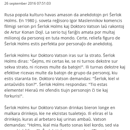
26 september 2016 07:51:03
Rusa popola kulturo havas amason da anekdotojn pri Ŝerlok
Holms. En 1980 j. soveta reĝisoro Igor Maslennikov komencis
filmigi serion pri Ŝerlok Holms kaj Doktoro Vatson laŭ rakontoj
de Artur Konan Dojl. La serio tuj fariĝis amata por multaj
milionoj da personoj en tuta mondo. Certe, reliefa figuro de
Ŝerlok Holms estis perfekta por personaĵo de anekdotoj.
Ŝerlok Holms kur Doktoro Vatson iras sur la strato. Ŝerlok
Holms diras: "Ĝejms, mi certas ke, se ni turnos dekstre sur
sekva strato, ni ricevos multe da batojn!". Ili turnas dekstre kaj
efektive ricevas multe da batojn de grupo da personoj, kiu
estis staranta tie. Doktoro Vatson demandas: "Ŝerlok, kiel vi
antaŭvidis tion?". Ŝerlok Holms respondas: "Tio estas
elemente! Hieraŭ mi ofendis tiujn personojn ĉi tie kaj
forkuris!".
Ŝerlok Holms kur Doktoro Vatson drinkas bieron longe en
malkara drinkejo, kie ne ekzistas tualetejo. Ili eliras el la
drinkejo, kuras al arbetaro kaj urinas ambaŭ. Vatson
demandas: "Holms, kial mia flueto sonas kiel kordo, sed via