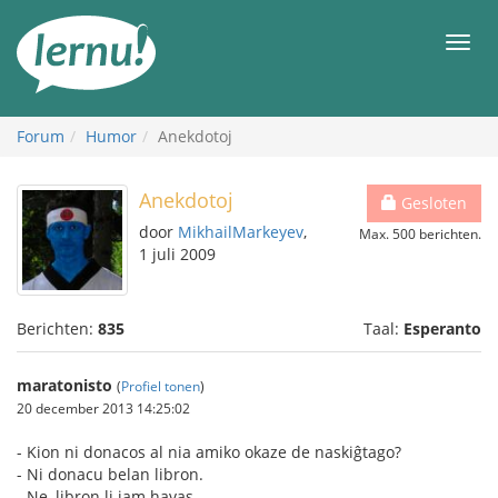
Naar
de
Men
inhoud
Forum
Humor
Anekdotoj
Anekdotoj
Gesloten
door
MikhailMarkeyev
,
Max. 500 berichten.
1 juli 2009
Berichten:
835
Taal:
Esperanto
maratonisto
(
Profiel tonen
)
20 december 2013 14:25:02
- Kion ni donacos al nia amiko okaze de naskiĝtago?
- Ni donacu belan libron.
- Ne, libron li jam havas.