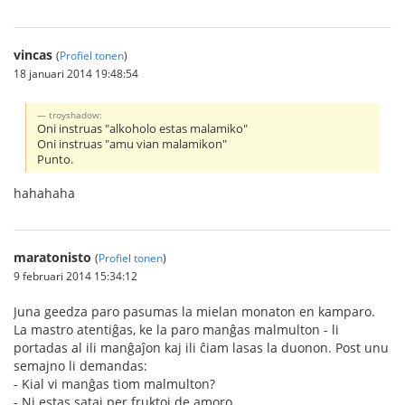
vincas
(
Profiel tonen
)
18 januari 2014 19:48:54
troyshadow:
Oni instruas "alkoholo estas malamiko"
Oni instruas "amu vian malamikon"
Punto.
hahahaha
maratonisto
(
Profiel tonen
)
9 februari 2014 15:34:12
Juna geedza paro pasumas la mielan monaton en kamparo.
La mastro atentiĝas, ke la paro manĝas malmulton - li
portadas al ili manĝaĵon kaj ili ĉiam lasas la duonon. Post unu
semajno li demandas:
- Kial vi manĝas tiom malmulton?
- Ni estas sataj per fruktoj de amoro.