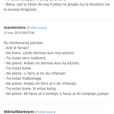
- Bone, sed la ŝelon de viaj fruktoj ne ĵetadu tra la fenestro ĉar
la anasoj misglutas.
maratonisto
(
Profiel tonen
)
25 mei 2014 09:07:06
Du londonanoj parolas:
- Kiel Vi fartas?
- Ne bone. Lordo dormas kun mia edzino.
- Tio estas vere malbone.
- Ne plene. Ankaŭ mi dormas kun lia edzino.
- Tio estas bone.
- Ne plene. Li faris al mi du infanojn.
- Tio estas malbonege.
- Ne plene. Ankaŭ mi faris al li du infanojn.
- Tio estas bone. Vi estas kvitaj.
- Ne plene. Mi faras al li lordojn, li faras al mi simplajn judojn.
MikhailMarkeyev
(
Profiel tonen
)