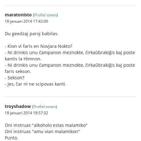
maratonisto
(
Profiel tonen
)
18 januari 2014 17:42:00
Du geedzaj paroj babilas.
- Kion vi faris en Novjara Nokto?
- Ni drinkis unu ĉampanon meznokte, ĉirkaŭbrakiĝis kaj poste
kantis la Himnon.
- Ni drinkis unu ĉampanon meznokte, ĉirkaŭbrakiĝis kaj poste
faris sekson.
- Sekson?
- Jes, ĉar ni ne scipovas kanti.
troyshadow
(
Profiel tonen
)
18 januari 2014 18:57:32
Oni instruas "alkoholo estas malamiko"
Oni instruas "amu vian malamikon"
Punto.