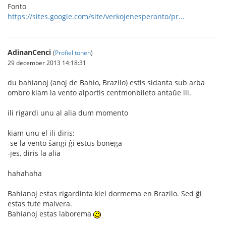
Fonto
https://sites.google.com/site/verkojenesperanto/pr...
AdinanCenci
(
Profiel tonen
)
29 december 2013 14:18:31
du bahianoj (anoj de Bahio, Brazilo) estis sidanta sub arba
ombro kiam la vento alportis centmonbileto antaŭe ili.
ili rigardi unu al alia dum momento
kiam unu el ili diris:
-se la vento ŝangi ĝi estus bonega
-jes, diris la alia
hahahaha
Bahianoj estas rigardinta kiel dormema en Brazilo. Sed ĝi
estas tute malvera.
Bahianoj estas laborema