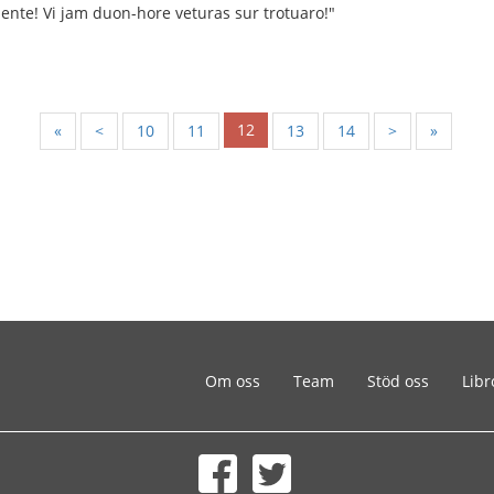
ente! Vi jam duon-hore veturas sur trotuaro!"
12
«
<
10
11
13
14
>
»
Om oss
Team
Stöd oss
Libr