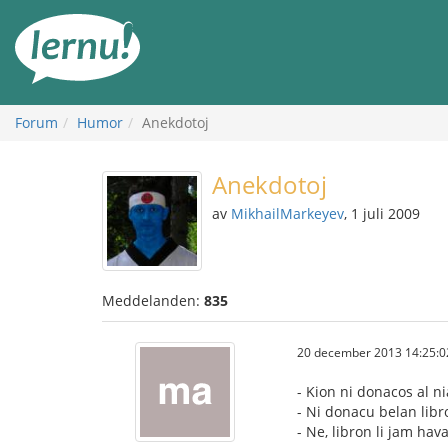
Till
sidans
innehåll
Forum
Humor
Anekdotoj
Anekdotoj
av
MikhailMarkeyev
, 1 juli 2009
Meddelanden:
835
20 december 2013 14:25:0
- Kion ni donacos al n
- Ni donacu belan libr
- Ne, libron li jam hava