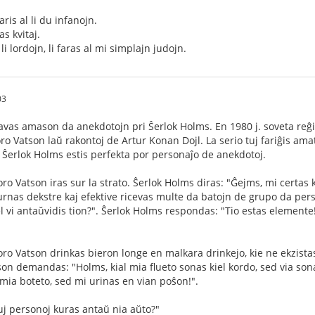
ris al li du infanojn.
as kvitaj.
li lordojn, li faras al mi simplajn judojn.
03
vas amason da anekdotojn pri Ŝerlok Holms. En 1980 j. soveta reĝi
ro Vatson laŭ rakontoj de Artur Konan Dojl. La serio tuj fariĝis am
de Ŝerlok Holms estis perfekta por personaĵo de anekdotoj.
o Vatson iras sur la strato. Ŝerlok Holms diras: "Ĝejms, mi certas ke
turnas dekstre kaj efektive ricevas multe da batojn de grupo da pers
l vi antaŭvidis tion?". Ŝerlok Holms respondas: "Tio estas elemente!
o Vatson drinkas bieron longe en malkara drinkejo, kie ne ekzistas tu
on demandas: "Holms, kial mia flueto sonas kiel kordo, sed via sona
 mia boteto, sed mi urinas en vian poŝon!".
iuj personoj kuras antaŭ nia aŭto?"