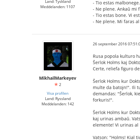
Land: Tyskland
- Tio estas malbonege.
Meddelanden: 1107
- Ne plene. Ankaŭ mi fa
- Tio estas bone. Vi est
- Ne plene. Mi faras al 
26 september 2016 07:51:
Rusa popola kulturo ha
Ŝerlok Holms kaj Dokto
Certe, reliefa figuro 
MikhailMarkeyev
Ŝerlok Holms kur Doktor
2
multe da batojn!". Ili 
Visa profilen
demandas: "Ŝerlok, kie
Land: Ryssland
forkuris!".
Meddelanden: 142
Ŝerlok Holms kur Doktor
kaj urinas ambaŭ. Vats
elemente! Vi urinas al
Vatson: "Holms! Kial t