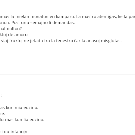
mas la mielan monaton en kamparo. La mastro atentiĝas, ke la par
duonon. Post unu semajno li demandas:
 malmulton?
uktoj de amoro.
 viaj fruktoj ne ĵetadu tra la fenestro ĉar la anasoj misglutas.
:
as kun mia edzino.
ne.
dormas kun lia edzino.
 mi du infanojn.