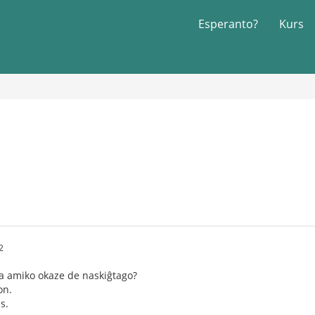
Esperanto?
Kurs
2
ia amiko okaze de naskiĝtago?
on.
s.