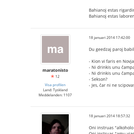
Bahianoj estas rigardi
Bahianoj estas labor
18 januari 2014 17:42:00
Du geedzaj paroj babil
- Kion vi faris en Novj
- Ni drinkis unu ĉampa
maratonisto
- Ni drinkis unu ĉampa
12
- Sekson?
Visa profilen
- Jes, ĉar ni ne scipova
Land: Tyskland
Meddelanden: 1107
18 januari 2014 18:57:32
Oni instruas "alkohol
Oni instruas "amu vi