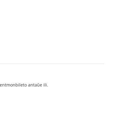
centmonbileto antaŭe ili.