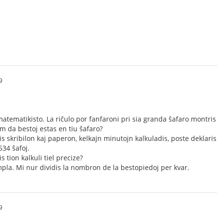
9
atematikisto. La riĉulo por fanfaroni pri sia granda ŝafaro montris 
om da bestoj estas en tiu ŝafaro?
s skribilon kaj paperon, kelkajn minutojn kalkuladis, poste deklaris
534 ŝafoj.
s tion kalkuli tiel precize?
impla. Mi nur dividis la nombron de la bestopiedoj per kvar.
9