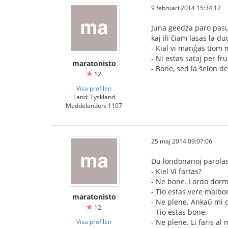
9 februari 2014 15:34:12
Juna geedza paro pasu
kaj ili ĉiam lasas la 
- Kial vi manĝas tiom
- Ni estas sataj per fr
maratonisto
- Bone, sed la ŝelon de
12
Visa profilen
Land: Tyskland
Meddelanden: 1107
25 maj 2014 09:07:06
Du londonanoj parolas
- Kiel Vi fartas?
- Ne bone. Lordo dorm
- Tio estas vere malbo
maratonisto
- Ne plene. Ankaŭ mi 
12
- Tio estas bone.
Visa profilen
- Ne plene. Li faris al