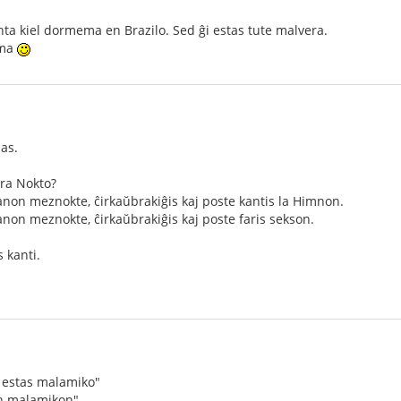
nta kiel dormema en Brazilo. Sed ĝi estas tute malvera.
ema
as.
ara Nokto?
non meznokte, ĉirkaŭbrakiĝis kaj poste kantis la Himnon.
non meznokte, ĉirkaŭbrakiĝis kaj poste faris sekson.
s kanti.
o estas malamiko"
an malamikon"