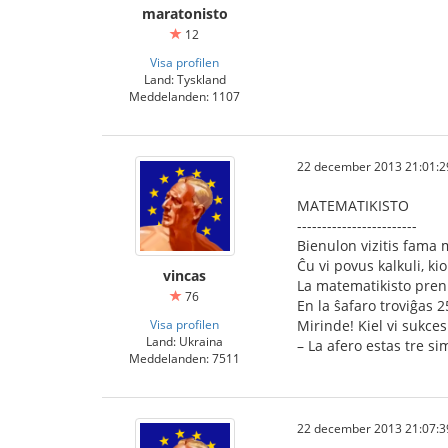
maratonisto
12
Visa profilen
Land: Tyskland
Meddelanden: 1107
22 december 2013 21:01:2
MATEMATIKISTO
------------------------
Bienulon vizitis fama m
Ĉu vi povus kalkuli, ki
vincas
La matematikisto preni
76
En la ŝafaro troviĝas 2
Visa profilen
Mirinde! Kiel vi sukcesi
Land: Ukraina
– La afero estas tre s
Meddelanden: 7511
22 december 2013 21:07:3