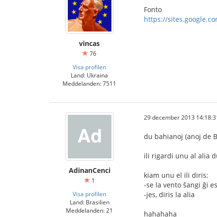
Fonto
https://sites.google.c
vincas
76
Visa profilen
Land: Ukraina
Meddelanden: 7511
29 december 2013 14:18:3
du bahianoj (anoj de B
ili rigardi unu al ali
AdinanCenci
kiam unu el ili diris:
1
-se la vento ŝangi ĝi 
Visa profilen
-jes, diris la alia
Land: Brasilien
Meddelanden: 21
hahahaha