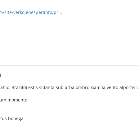
om/site/verkojenesperanto/pr...
1
ahio, Brazilo) estis sidanta sub arba ombro kiam la vento alportis 
a dum momento
estus bonega