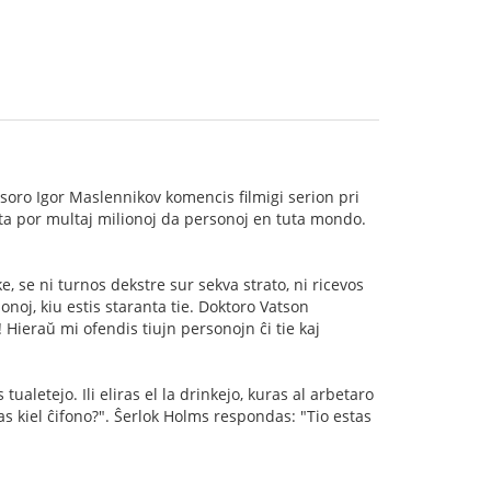
soro Igor Maslennikov komencis filmigi serion pri
ata por multaj milionoj da personoj en tuta mondo.
, se ni turnos dekstre sur sekva strato, ni ricevos
onoj, kiu estis staranta tie. Doktoro Vatson
 Hieraŭ mi ofendis tiujn personojn ĉi tie kaj
aletejo. Ili eliras el la drinkejo, kuras al arbetaro
s kiel ĉifono?". Ŝerlok Holms respondas: "Tio estas