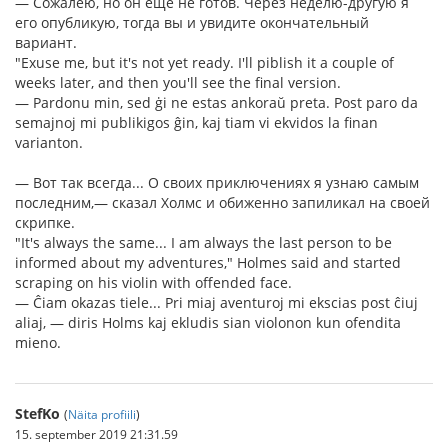
— Сожалею, но он ещё не готов. Через неделю-другую я
его опубликую, тогда вы и увидите окончательный
вариант.
"Exuse me, but it's not yet ready. I'll piblish it a couple of
weeks later, and then you'll see the final version.
— Pardonu min, sed ġi ne estas ankoraŭ preta. Post paro da
semajnoj mi publikigos ĝin, kaj tiam vi ekvidos la finan
varianton.
— Вот так всегда... О своих приключениях я узнаю самым
последним,— сказал Холмс и обиженно запиликал на своей
скрипке.
"It's always the same... I am always the last person to be
informed about my adventures," Holmes said and started
scraping on his violin with offended face.
— Ĉiam okazas tiele... Pri miaj aventuroj mi ekscias post ĉiuj
aliaj, — diris Holms kaj ekludis sian violonon kun ofendita
mieno.
StefKo
(
Näita profiili
)
15. september 2019 21:31.59