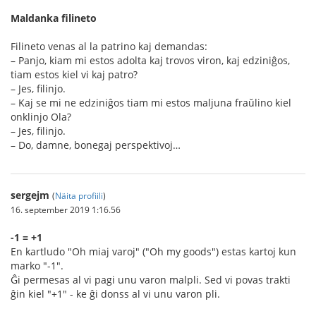
Maldanka filineto
Filineto venas al la patrino kaj demandas:
– Panjo, kiam mi estos adolta kaj trovos viron, kaj edziniĝos,
tiam estos kiel vi kaj patro?
– Jes, filinjo.
– Kaj se mi ne edziniĝos tiam mi estos maljuna fraŭlino kiel
onklinjo Ola?
– Jes, filinjo.
– Do, damne, bonegaj perspektivoj…
sergejm
(
Näita profiili
)
16. september 2019 1:16.56
-1 = +1
En kartludo "Oh miaj varoj" ("Oh my goods") estas kartoj kun
marko "-1".
Ĝi permesas al vi pagi unu varon malpli. Sed vi povas trakti
ĝin kiel "+1" - ke ĝi donss al vi unu varon pli.