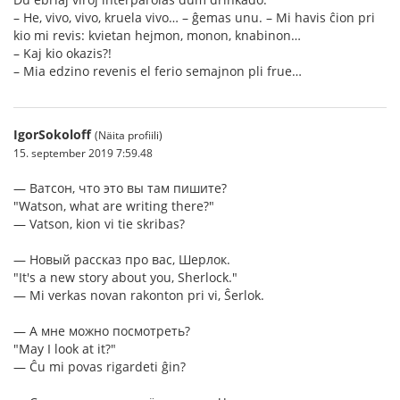
– He, vivo, vivo, kruela vivo… – ĝemas unu. – Mi havis ĉion pri
kio mi revis: kvietan hejmon, monon, knabinon…
– Kaj kio okazis?!
– Mia edzino revenis el ferio semajnon pli frue…
IgorSokoloff
(Näita profiili)
15. september 2019 7:59.48
— Ватсон, что это вы там пишите?
"Watson, what are writing there?"
— Vatson, kion vi tie skribas?
— Новый рассказ про вас, Шерлок.
"It's a new story about you, Sherlock."
— Mi verkas novan rakonton pri vi, Ŝerlok.
— А мне можно посмотреть?
"May I look at it?"
— Ĉu mi povas rigardeti ĝin?