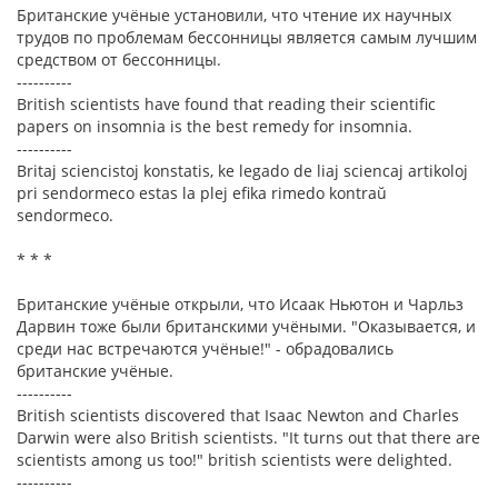
Британские учёные установили, что чтение их научных
трудов по проблемам бессонницы является самым лучшим
средством от бессонницы.
----------
British scientists have found that reading their scientific
papers on insomnia is the best remedy for insomnia.
----------
Britaj sciencistoj konstatis, ke legado de liaj sciencaj artikoloj
pri sendormeco estas la plej efika rimedo kontraŭ
sendormeco.
* * *
Британские учёные открыли, что Исаак Ньютон и Чарльз
Дарвин тоже были британскими учёными. "Оказывается, и
среди нас встречаются учёные!" - обрадовались
британские учёные.
----------
British scientists discovered that Isaac Newton and Charles
Darwin were also British scientists. "It turns out that there are
scientists among us too!" british scientists were delighted.
----------