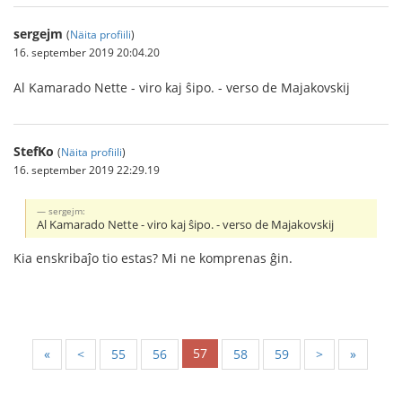
sergejm
(
Näita profiili
)
16. september 2019 20:04.20
Al Kamarado Nette - viro kaj ŝipo. - verso de Majakovskij
StefKo
(
Näita profiili
)
16. september 2019 22:29.19
sergejm:
Al Kamarado Nette - viro kaj ŝipo. - verso de Majakovskij
Kia enskribaĵo tio estas? Mi ne komprenas ĝin.
57
«
<
55
56
58
59
>
»