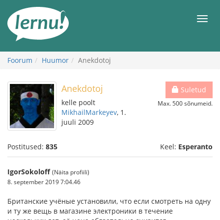
Sisu
juurde
Men
Foorum
Huumor
Anekdotoj
Anekdotoj
Suletud
kelle poolt
Max. 500 sõnumeid.
MikhailMarkeyev
, 1.
juuli 2009
Postitused:
835
Keel:
Esperanto
IgorSokoloff
(Näita profiili)
8. september 2019 7:04.46
Британские учёные установили, что если смотреть на одну
и ту же вещь в магазине электроники в течение