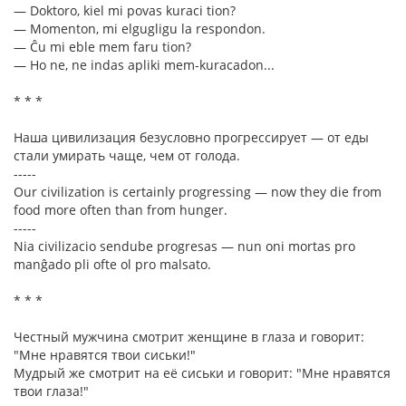
— Doktoro, kiel mi povas kuraci tion?
— Momenton, mi elgugligu la respondon.
— Ĉu mi eble mem faru tion?
— Ho ne, ne indas apliki mem-kuracadon...
* * *
Наша цивилизация безусловно прогрессирует — от еды
стали умирать чаще, чем от голода.
-----
Our civilization is certainly progressing — now they die from
food more often than from hunger.
-----
Nia civilizacio sendube progresas — nun oni mortas pro
manĝado pli ofte ol pro malsato.
* * *
Честный мужчина смотрит женщине в глаза и говорит:
"Мне нравятся твои сиськи!"
Мудрый же смотрит на её сиськи и говорит: "Мне нравятся
твои глаза!"