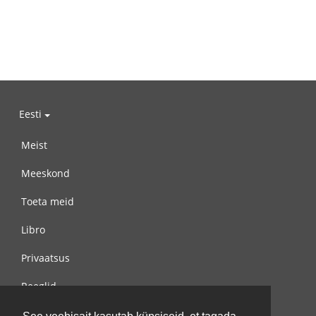
Eesti
Meist
Meeskond
Toeta meid
Libro
Privaatsus
Reeglid
Võta meiega ühendust