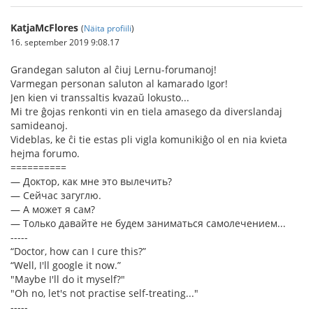
KatjaMcFlores
(
Näita profiili
)
16. september 2019 9:08.17
Grandegan saluton al ĉiuj Lernu-forumanoj!
Varmegan personan saluton al kamarado Igor!
Jen kien vi transsaltis kvazaŭ lokusto...
Mi tre ĝojas renkonti vin en tiela amasego da diverslandaj
samideanoj.
Videblas, ke ĉi tie estas pli vigla komunikiĝo ol en nia kvieta
hejma forumo.
==========
— Доктор, как мне это вылечить?
— Сейчас загуглю.
— А может я сам?
— Только давайте не будем заниматься самолечением...
-----
“Doctor, how can I cure this?”
“Well, I'll google it now.”
"Maybe I'll do it myself?"
"Oh no, let's not practise self-treating..."
-----