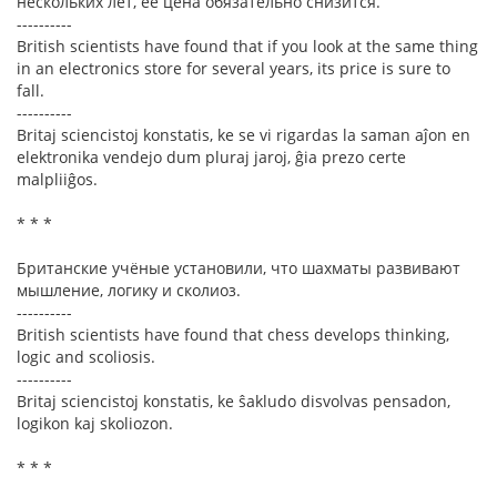
нескольких лет, её цена обязательно снизится.
----------
British scientists have found that if you look at the same thing
in an electronics store for several years, its price is sure to
fall.
----------
Britaj sciencistoj konstatis, ke se vi rigardas la saman aĵon en
elektronika vendejo dum pluraj jaroj, ĝia prezo certe
malpliiĝos.
* * *
Британские учёные установили, что шахматы развивают
мышление, логику и сколиоз.
----------
British scientists have found that chess develops thinking,
logic and scoliosis.
----------
Britaj sciencistoj konstatis, ke ŝakludo disvolvas pensadon,
logikon kaj skoliozon.
* * *