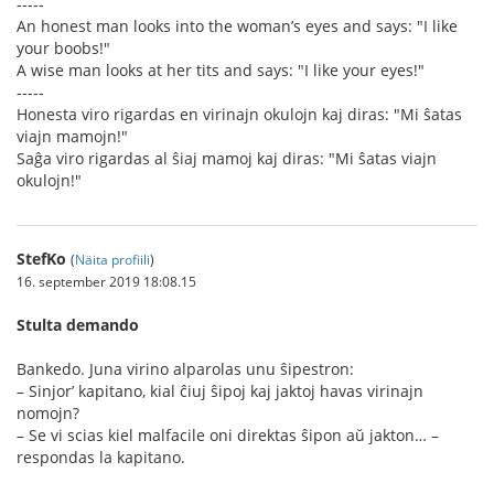
-----
An honest man looks into the woman’s eyes and says: "I like
your boobs!"
A wise man looks at her tits and says: "I like your eyes!"
-----
Honesta viro rigardas en virinajn okulojn kaj diras: "Mi ŝatas
viajn mamojn!"
Saĝa viro rigardas al ŝiaj mamoj kaj diras: "Mi ŝatas viajn
okulojn!"
StefKo
(
Näita profiili
)
16. september 2019 18:08.15
Stulta demando
Bankedo. Juna virino alparolas unu ŝipestron:
– Sinjor’ kapitano, kial ĉiuj ŝipoj kaj jaktoj havas virinajn
nomojn?
– Se vi scias kiel malfacile oni direktas ŝipon aŭ jakton… –
respondas la kapitano.