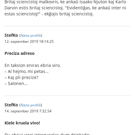
Britaj sciencistoj malkovris, ke ankaŭ Isaako Njuton kaj Karlo
Darvin estis britaj sciencistoj. "Evidentiĝas, ke ankaŭ inter ni
estas sciencistoj!" - ekĝojis britaj sciencistoj.
StefKo
(
Näita profiili
)
12. september 2019 18:14.25
Preciza adreso
En taksion eniras ebria viro.
– Al hejmo, mi petas…
– Kaj pli precize?
– Salonen…
StefKo
(
Näita profiili
)
14. september 2019 7:32.54
Kiele kruela vivo!
Du ebriaj viroj interparolas dum drinkado: