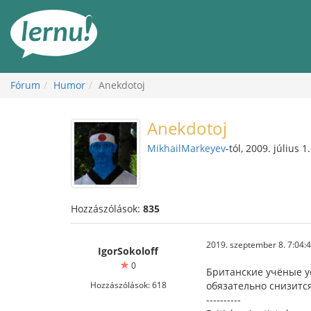
Tartalom
Fórum
Humor
Anekdotoj
Anekdotoj
MikhailMarkeyev
-tól, 2009. július 1.
Hozzászólások:
835
2019. szeptember 8. 7:04:
IgorSokoloff
0
Британские учёные ус
Hozzászólások: 618
обязательно снизится
----------