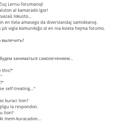
ĉiuj Lernu-forumanoj!
luton al kamarado Igor!
kvazaŭ lokusto...
vin en tiela amasego da diverslandaj samideanoj.
as pli vigla komunikiĝo ol en nia kvieta hejma forumo.
о вылечить?
 будем заниматься самолечением...
 this?”
.”
f?"
se self-treating..."
as kuraci tion?
ligu la respondon.
u tion?
iki mem-kuracadon...