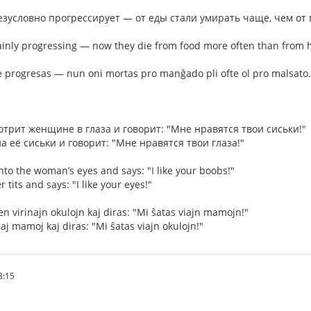
зусловно прогрессирует — от еды стали умирать чаще, чем от 
rtainly progressing — now they die from food more often than from 
be progresas — nun oni mortas pro manĝado pli ofte ol pro malsato.
трит женщине в глаза и говорит: "Мне нравятся твои сиськи!"
 её сиськи и говорит: "Мне нравятся твои глаза!"
to the woman’s eyes and says: "I like your boobs!"
 tits and says: "I like your eyes!"
en virinajn okulojn kaj diras: "Mi ŝatas viajn mamojn!"
iaj mamoj kaj diras: "Mi ŝatas viajn okulojn!"
8:15