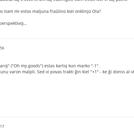
os tiam mi estos maljuna fraŭlino kiel onklinjo Ola?
perspektivoj…
:56
aroj" ("Oh my goods") estas kartoj kun marko "-1".
unu varon malpli. Sed vi povas trakti ĝin kiel "+1" - ke ĝi donss al v
:17