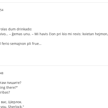
:54
arolas dum drinkado:
la vivo… – ĝemas unu. – Mi havis ĉion pri kio mi revis: kvietan hejm
l ferio semajnon pli frue…
:48
 там пишите?
ing there?"
kribas?
 вас, Шерлок.
 you, Sherlock."