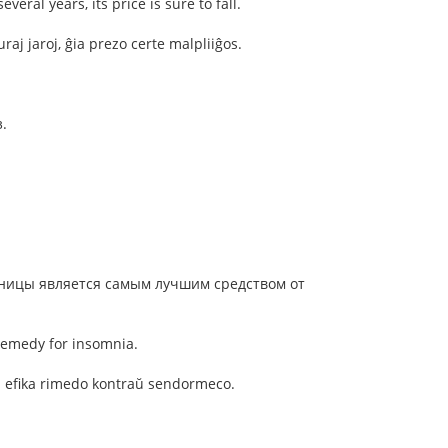
veral years, its price is sure to fall.
raj jaroj, ĝia prezo certe malpliiĝos.
.
нницы является самым лучшим средством от
 remedy for insomnia.
plej efika rimedo kontraŭ sendormeco.