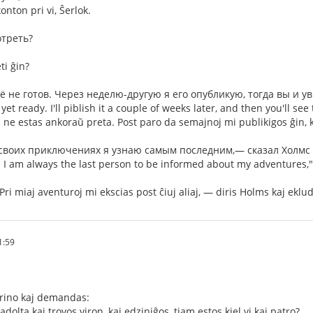
nton pri vi, Ŝerlok.
треть?
ti ĝin?
 не готов. Через неделю-другую я его опубликую, тогда вы и 
yet ready. I'll piblish it a couple of weeks later, and then you'll see 
ne estas ankoraŭ preta. Post paro da semajnoj mi publikigos ĝin, ka
О своих приключениях я узнаю самым последним,— сказал Холмс
.. I am always the last person to be informed about my adventures,"
Pri miaj aventuroj mi ekscias post ĉiuj aliaj, — diris Holms kaj ekl
1:59
atrino kaj demandas:
adolta kaj trovos viron, kaj edziniĝos, tiam estos kiel vi kaj patro?