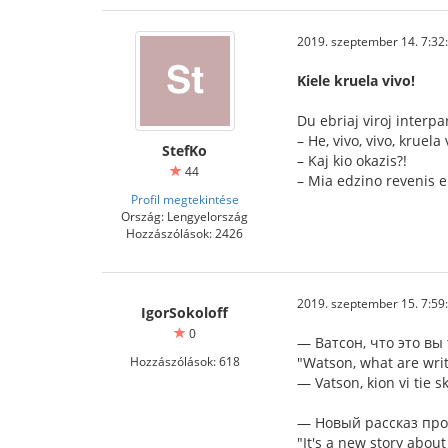
2019. szeptember 14. 7:32
Kiele kruela vivo!
Du ebriaj viroj interp
– He, vivo, vivo, krue
StefKo
– Kaj kio okazis?!
44
– Mia edzino revenis e
Profil megtekintése
Ország: Lengyelország
Hozzászólások: 2426
2019. szeptember 15. 7:59
IgorSokoloff
0
— Ватсон, что это вы
Hozzászólások: 618
"Watson, what are writ
— Vatson, kion vi tie s
— Новый рассказ про
"It's a new story about