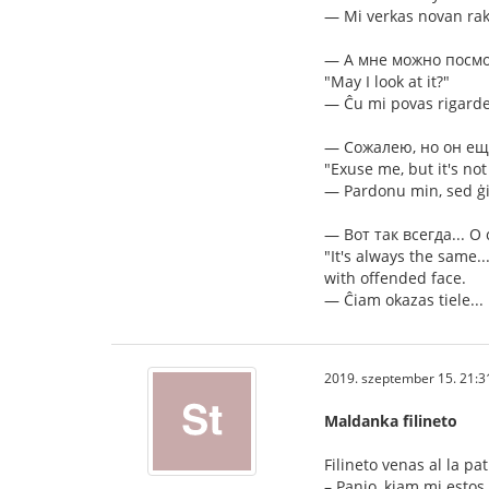
— Mi verkas novan rako
— А мне можно посмо
"May I look at it?"
— Ĉu mi povas rigarde
— Сожалею, но он ещё
"Exuse me, but it's not 
— Pardonu min, sed ġi 
— Вот так всегда... 
"It's always the same.
with offended face.
— Ĉiam okazas tiele... 
2019. szeptember 15. 21:3
Maldanka filineto
Filineto venas al la p
– Panjo, kiam mi estos 