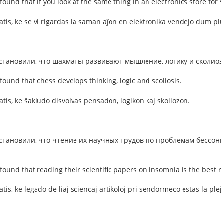
found that if you look at the same thing in an electronics store for se
tatis, ke se vi rigardas la saman aĵon en elektronika vendejo dum plu
становили, что шахматы развивают мышление, логику и сколиоз
 found that chess develops thinking, logic and scoliosis.
tatis, ke ŝakludo disvolvas pensadon, logikon kaj skoliozon.
становили, что чтение их научных трудов по проблемам бессо
e found that reading their scientific papers on insomnia is the best
tatis, ke legado de liaj sciencaj artikoloj pri sendormeco estas la 