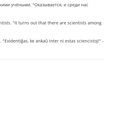
кими учёными. "Оказывается, и среди нас
tists. "It turns out that there are scientists among
. "Evidentiĝas, ke ankaŭ inter ni estas sciencistoj!" -