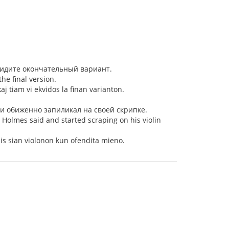
увидите окончательный вариант.
the final version.
j tiam vi ekvidos la finan varianton.
 и обиженно запиликал на своей скрипке.
 Holmes said and started scraping on his violin
udis sian violonon kun ofendita mieno.