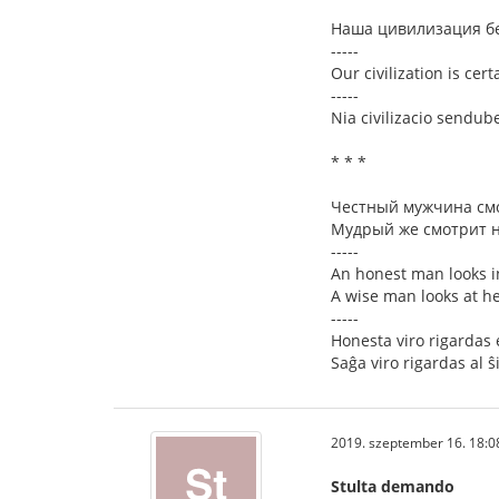
Наша цивилизация бе
-----
Our civilization is ce
-----
Nia civilizacio sendu
* * *
Честный мужчина смо
Мудрый же смотрит на
-----
An honest man looks in
A wise man looks at her
-----
Honesta viro rigardas 
Saĝa viro rigardas al ŝ
2019. szeptember 16. 18:0
Stulta demando