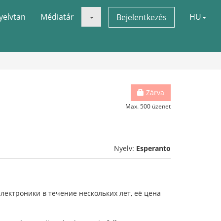
yelvtan
Médiatár
HU
Bejelentkezés
Zárva
Max. 500 üzenet
Nyelv:
Esperanto
электроники в течение нескольких лет, её цена