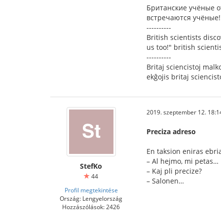
Британские учёные о
встречаются учёные!
----------
British scientists dis
us too!" british scient
----------
Britaj sciencistoj malk
ekĝojis britaj sciencist
2019. szeptember 12. 18:1
Preciza adreso
En taksion eniras ebria
– Al hejmo, mi petas…
StefKo
– Kaj pli precize?
44
– Salonen…
Profil megtekintése
Ország: Lengyelország
Hozzászólások: 2426