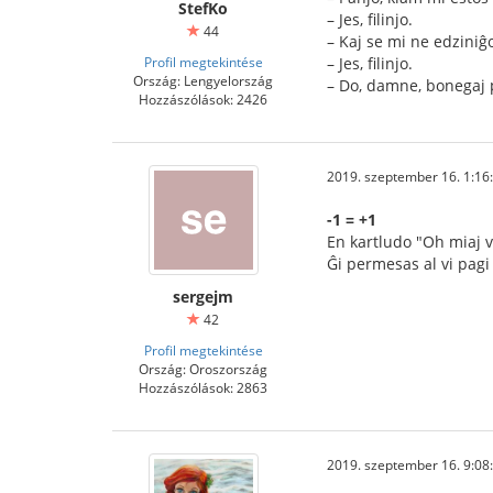
StefKo
– Jes, filinjo.
44
– Kaj se mi ne edziniĝ
Profil megtekintése
– Jes, filinjo.
Ország: Lengyelország
– Do, damne, bonegaj 
Hozzászólások: 2426
2019. szeptember 16. 1:16
-1 = +1
En kartludo "Oh miaj v
Ĝi permesas al vi pagi 
sergejm
42
Profil megtekintése
Ország: Oroszország
Hozzászólások: 2863
2019. szeptember 16. 9:08