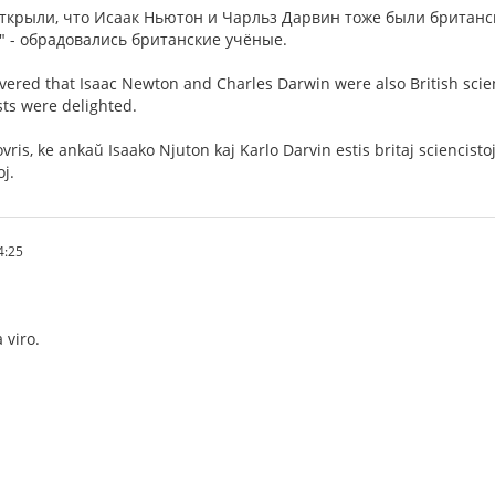
ткрыли, что Исаак Ньютон и Чарльз Дарвин тоже были британс
" - обрадовались британские учёные.
covered that Isaac Newton and Charles Darwin were also British scien
ists were delighted.
ovris, ke ankaŭ Isaako Njuton kaj Karlo Darvin estis britaj sciencistoj
oj.
4:25
 viro.