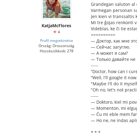
Grandegan saluton al 
Varmegan personan sa
Jen kien vi transsaltis 
Mi tre ĝojas renkonti 
KatjaMcFlores
Videblas, ke ĉi tie est
4
==========
Profil megtekintése
— Доктор, как мне эт
Ország: Oroszország
— Сейчас загуглю.
Hozzászólások: 278
— А может я сам?
— Только давайте не
-----
“Doctor, how can I cure
“Well, I'll google it now
"Maybe I'll do it mysel
"Oh no, let's not practi
-----
— Doktoro, kiel mi pov
— Momenton, mi elgug
— Ĉu mi eble mem far
— Ho ne, ne indas apl
* * *