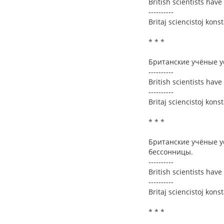
British scientists have 
----------
Britaj sciencistoj kons
* * *
Британские учёные у
----------
British scientists have
----------
Britaj sciencistoj kons
* * *
Британские учёные у
бессонницы.
----------
British scientists hav
----------
Britaj sciencistoj kons
* * *