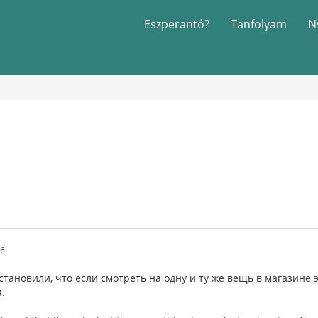
Eszperantó?
Tanfolyam
N
46
тановили, что если смотреть на одну и ту же вещь в магазине 
.