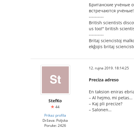
Британские учёные о
встречаются учёные!
----------
British scientists dis
us too!" british scient
----------
Britaj sciencistoj malk
ekĝojis britaj sciencist
12. rujna 2019. 18:14:25
Preciza adreso
En taksion eniras ebria
– Al hejmo, mi petas…
StefKo
– Kaj pli precize?
44
– Salonen…
Prikaz profila
Država: Poljska
Poruke: 2426