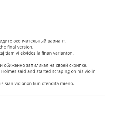
увидите окончательный вариант.
the final version.
j tiam vi ekvidos la finan varianton.
 и обиженно запиликал на своей скрипке.
 Holmes said and started scraping on his violin
udis sian violonon kun ofendita mieno.