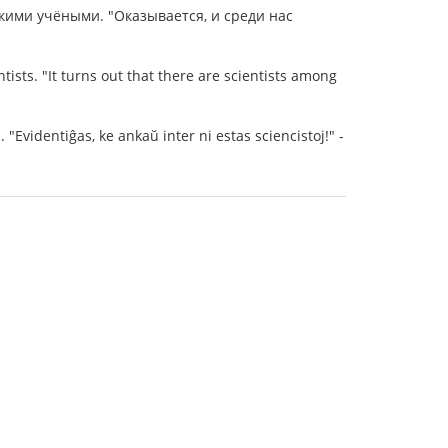
кими учёными. "Оказывается, и среди нас
tists. "It turns out that there are scientists among
. "Evidentiĝas, ke ankaŭ inter ni estas sciencistoj!" -