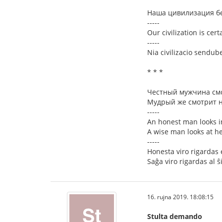
Наша цивилизация бе
-----
Our civilization is ce
-----
Nia civilizacio sendu
* * *
Честный мужчина смо
Мудрый же смотрит на
-----
An honest man looks in
A wise man looks at her
-----
Honesta viro rigardas 
Saĝa viro rigardas al ŝ
16. rujna 2019. 18:08:15
Stulta demando