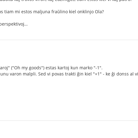
os tiam mi estos maljuna fraŭlino kiel onklinjo Ola?
perspektivoj…
aroj" ("Oh my goods") estas kartoj kun marko "-1".
unu varon malpli. Sed vi povas trakti ĝin kiel "+1" - ke ĝi donss al v