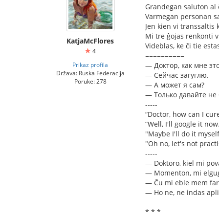
Grandegan saluton al 
Varmegan personan sa
Jen kien vi transsaltis 
Mi tre ĝojas renkonti 
KatjaMcFlores
Videblas, ke ĉi tie est
4
==========
Prikaz profila
— Доктор, как мне эт
Država: Ruska Federacija
— Сейчас загуглю.
Poruke: 278
— А может я сам?
— Только давайте не
-----
“Doctor, how can I cure
“Well, I'll google it now
"Maybe I'll do it mysel
"Oh no, let's not practi
-----
— Doktoro, kiel mi pov
— Momenton, mi elgug
— Ĉu mi eble mem far
— Ho ne, ne indas apl
* * *