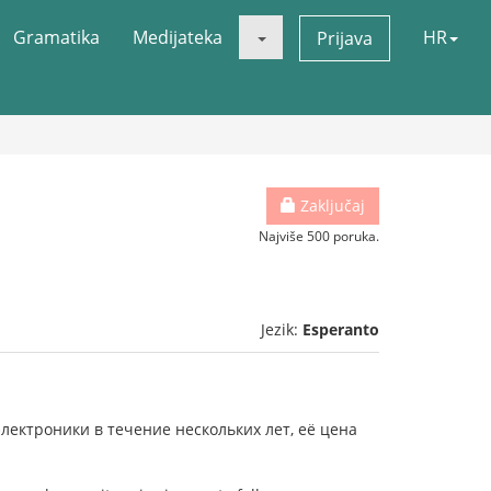
Gramatika
Medijateka
HR
Prijava
Zaključaj
Najviše 500 poruka.
Jezik:
Esperanto
электроники в течение нескольких лет, её цена