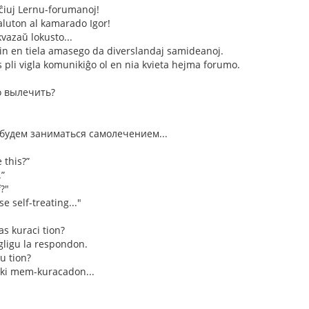
ĉiuj Lernu-forumanoj!
luton al kamarado Igor!
kvazaŭ lokusto...
vin en tiela amasego da diverslandaj samideanoj.
as pli vigla komunikiĝo ol en nia kvieta hejma forumo.
о вылечить?
 будем заниматься самолечением...
 this?”
.”
f?"
se self-treating..."
as kuraci tion?
ligu la respondon.
u tion?
iki mem-kuracadon...