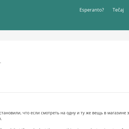
Esperanto?
Tečaj
.
тановили, что если смотреть на одну и ту же вещь в магазине 
.