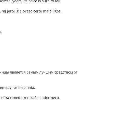
veral years, its price is sure to fall.
raj jaroj, ĝia prezo certe malpliiĝos.
.
нницы является самым лучшим средством от
 remedy for insomnia.
plej efika rimedo kontraŭ sendormeco.