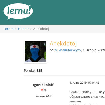
Sadržaj
Forum
Humor
Anekdotoj
Anekdotoj
od
MikhailMarkeyev
, 1. srpnja 2009
Poruke:
835
8. rujna 2019. 07:04:46
IgorSokoloff
0
Британские учёные ус
Poruke: 618
обязательно снизится
----------