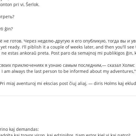
nton pri vi, Ŝerlok.
треть?
ti ĝin?
 не готов. Через неделю-другую я его опубликую, тогда вы и 
yet ready. I'll piblish it a couple of weeks later, and then you'll see 
ne estas ankoraŭ preta. Post paro da semajnoj mi publikigos ĝin, ka
О своих приключениях я узнаю самым последним,— сказал Холмс
.. I am always the last person to be informed about my adventures,"
Pri miaj aventuroj mi ekscias post ĉiuj aliaj, — diris Holms kaj ekl
atrino kaj demandas:
adolta kaj trovos viron, kaj edziniĝos, tiam estos kiel vi kaj patro?