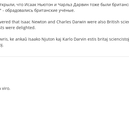
ткрыли, что Исаак Ньютон и Чарльз Дарвин тоже были британс
" - обрадовались британские учёные.
covered that Isaac Newton and Charles Darwin were also British scien
ists were delighted.
ovris, ke ankaŭ Isaako Njuton kaj Karlo Darvin estis britaj sciencistoj
oj.
 viro.