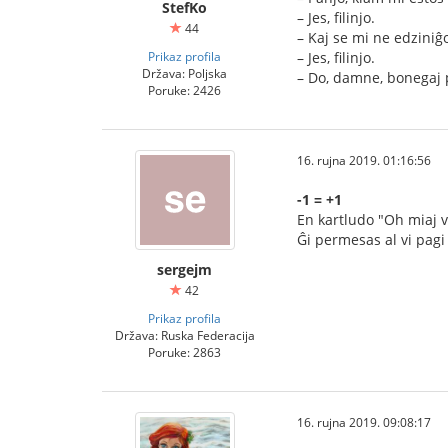
StefKo
– Jes, filinjo.
44
– Kaj se mi ne edziniĝ
Prikaz profila
– Jes, filinjo.
Država: Poljska
– Do, damne, bonegaj 
Poruke: 2426
16. rujna 2019. 01:16:56
-1 = +1
En kartludo "Oh miaj v
Ĝi permesas al vi pagi 
sergejm
42
Prikaz profila
Država: Ruska Federacija
Poruke: 2863
16. rujna 2019. 09:08:17