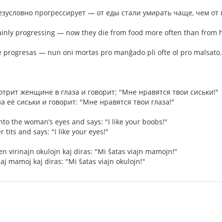
зусловно прогрессирует — от еды стали умирать чаще, чем от 
rtainly progressing — now they die from food more often than from 
be progresas — nun oni mortas pro manĝado pli ofte ol pro malsato.
трит женщине в глаза и говорит: "Мне нравятся твои сиськи!"
 её сиськи и говорит: "Мне нравятся твои глаза!"
to the woman’s eyes and says: "I like your boobs!"
 tits and says: "I like your eyes!"
en virinajn okulojn kaj diras: "Mi ŝatas viajn mamojn!"
iaj mamoj kaj diras: "Mi ŝatas viajn okulojn!"