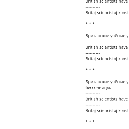
British scientists have 
----------
Britaj sciencistoj kons
* * *
Британские учёные у
----------
British scientists have
----------
Britaj sciencistoj kons
* * *
Британские учёные у
бессонницы.
----------
British scientists hav
----------
Britaj sciencistoj kons
* * *