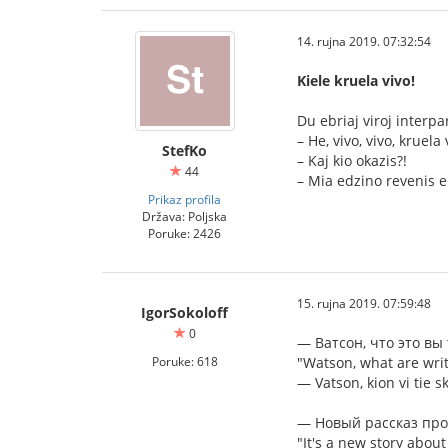
14. rujna 2019. 07:32:54
Kiele kruela vivo!
Du ebriaj viroj interp
– He, vivo, vivo, krue
StefKo
– Kaj kio okazis?!
44
– Mia edzino revenis e
Prikaz profila
Država: Poljska
Poruke: 2426
15. rujna 2019. 07:59:48
IgorSokoloff
0
— Ватсон, что это вы
Poruke: 618
"Watson, what are writ
— Vatson, kion vi tie s
— Новый рассказ про
"It's a new story about