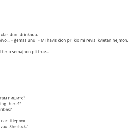
arolas dum drinkado:
la vivo… – ĝemas unu. – Mi havis ĉion pri kio mi revis: kvietan hejm
l ferio semajnon pli frue…
 там пишите?
ing there?"
kribas?
 вас, Шерлок.
 you, Sherlock."