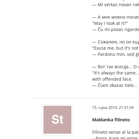
— Mi verkas novan rako
— А мне можно посмо
"May I look at it?"
— Ĉu mi povas rigarde
— Сожалею, но он ещё
"Exuse me, but it's not 
— Pardonu min, sed ġi 
— Вот так всегда... 
"It's always the same.
with offended face.
— Ĉiam okazas tiele... 
15. rujna 2019. 21:31:59
Maldanka filineto
Filineto venas al la p
– Panjo, kiam mi estos 