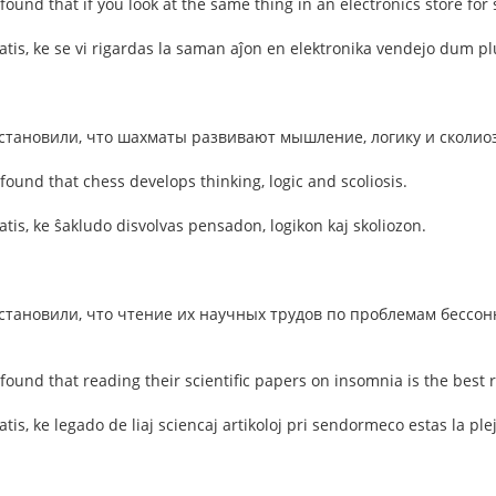
found that if you look at the same thing in an electronics store for se
tatis, ke se vi rigardas la saman aĵon en elektronika vendejo dum plu
становили, что шахматы развивают мышление, логику и сколиоз
 found that chess develops thinking, logic and scoliosis.
tatis, ke ŝakludo disvolvas pensadon, logikon kaj skoliozon.
становили, что чтение их научных трудов по проблемам бессо
e found that reading their scientific papers on insomnia is the best
tatis, ke legado de liaj sciencaj artikoloj pri sendormeco estas la 