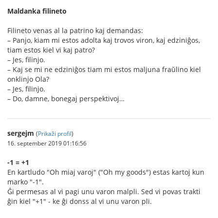
Maldanka filineto
Filineto venas al la patrino kaj demandas:
– Panjo, kiam mi estos adolta kaj trovos viron, kaj edziniĝos,
tiam estos kiel vi kaj patro?
– Jes, filinjo.
– Kaj se mi ne edziniĝos tiam mi estos maljuna fraŭlino kiel
onklinjo Ola?
– Jes, filinjo.
– Do, damne, bonegaj perspektivoj…
sergejm
(
Prikaži profil
)
16. september 2019 01:16:56
-1 = +1
En kartludo "Oh miaj varoj" ("Oh my goods") estas kartoj kun
marko "-1".
Ĝi permesas al vi pagi unu varon malpli. Sed vi povas trakti
ĝin kiel "+1" - ke ĝi donss al vi unu varon pli.