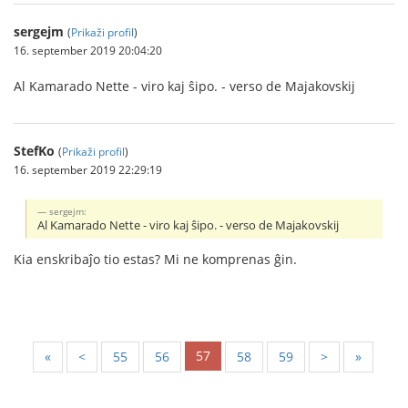
sergejm
(
Prikaži profil
)
16. september 2019 20:04:20
Al Kamarado Nette - viro kaj ŝipo. - verso de Majakovskij
StefKo
(
Prikaži profil
)
16. september 2019 22:29:19
sergejm:
Al Kamarado Nette - viro kaj ŝipo. - verso de Majakovskij
Kia enskribaĵo tio estas? Mi ne komprenas ĝin.
57
«
<
55
56
58
59
>
»