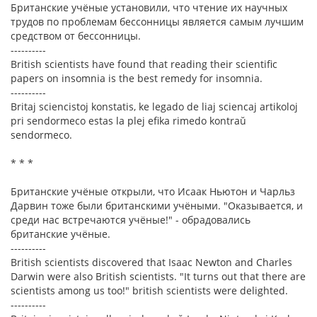
Британские учёные установили, что чтение их научных
трудов по проблемам бессонницы является самым лучшим
средством от бессонницы.
----------
British scientists have found that reading their scientific
papers on insomnia is the best remedy for insomnia.
----------
Britaj sciencistoj konstatis, ke legado de liaj sciencaj artikoloj
pri sendormeco estas la plej efika rimedo kontraŭ
sendormeco.
* * *
Британские учёные открыли, что Исаак Ньютон и Чарльз
Дарвин тоже были британскими учёными. "Оказывается, и
среди нас встречаются учёные!" - обрадовались
британские учёные.
----------
British scientists discovered that Isaac Newton and Charles
Darwin were also British scientists. "It turns out that there are
scientists among us too!" british scientists were delighted.
----------