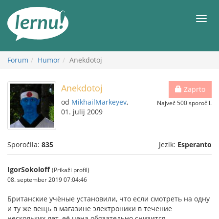
K
vsebini
Meni
Forum
Humor
Anekdotoj
Anekdotoj
Zaprto
od
MikhailMarkeyev
,
Največ 500 sporočil.
01. julij 2009
Sporočila:
835
Jezik:
Esperanto
IgorSokoloff
(Prikaži profil)
08. september 2019 07:04:46
Британские учёные установили, что если смотреть на одну
и ту же вещь в магазине электроники в течение
нескольких лет, её цена обязательно снизится.