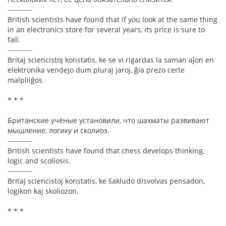
----------
British scientists have found that if you look at the same thing
in an electronics store for several years, its price is sure to
fall.
----------
Britaj sciencistoj konstatis, ke se vi rigardas la saman aĵon en
elektronika vendejo dum pluraj jaroj, ĝia prezo certe
malpliiĝos.
* * *
Британские учёные установили, что шахматы развивают
мышление, логику и сколиоз.
----------
British scientists have found that chess develops thinking,
logic and scoliosis.
----------
Britaj sciencistoj konstatis, ke ŝakludo disvolvas pensadon,
logikon kaj skoliozon.
* * *