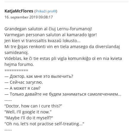
KatjaMcFlores
(
Prikaži profil
)
16. september 2019 09:08:17
Grandegan saluton al ĉiuj Lernu-forumanoj!
Varmegan personan saluton al kamarado Igor!
Jen kien vi transsaltis kvazaŭ lokusto...
Mi tre ĝojas renkonti vin en tiela amasego da diverslandaj
samideanoj.
Videblas, ke ĉi tie estas pli vigla komunikiĝo ol en nia kvieta
hejma forumo.
==========
— Доктор, как мне это вылечить?
— Сейчас загуглю.
— А может я сам?
— Только давайте не будем заниматься самолечением...
-----
“Doctor, how can I cure this?”
“Well, I'll google it now.”
"Maybe I'll do it myself?"
"Oh no, let's not practise self-treating..."
-----