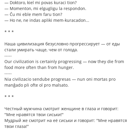
— Doktoro, kiel mi povas kuraci tion?
— Momenton, mi elgugligu la respondon.
— Ĉu mi eble mem faru tion?
— Ho ne, ne indas apliki mem-kuracadon...
* * *
Наша цивилизация безусловно прогрессирует — от еды
стали умирать чаще, чем от голода.
-----
Our civilization is certainly progressing — now they die from
food more often than from hunger.
-----
Nia civilizacio sendube progresas — nun oni mortas pro
manĝado pli ofte ol pro malsato.
* * *
Честный мужчина смотрит женщине в глаза и говорит:
"Мне нравятся твои сиськи!"
Мудрый же смотрит на её сиськи и говорит: "Мне нравятся
твои глаза!"