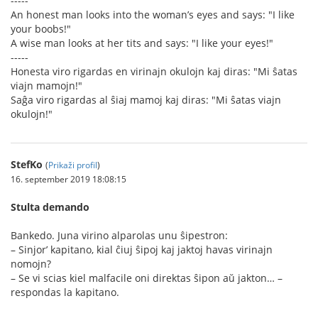
-----
An honest man looks into the woman’s eyes and says: "I like
your boobs!"
A wise man looks at her tits and says: "I like your eyes!"
-----
Honesta viro rigardas en virinajn okulojn kaj diras: "Mi ŝatas
viajn mamojn!"
Saĝa viro rigardas al ŝiaj mamoj kaj diras: "Mi ŝatas viajn
okulojn!"
StefKo
(
Prikaži profil
)
16. september 2019 18:08:15
Stulta demando
Bankedo. Juna virino alparolas unu ŝipestron:
– Sinjor’ kapitano, kial ĉiuj ŝipoj kaj jaktoj havas virinajn
nomojn?
– Se vi scias kiel malfacile oni direktas ŝipon aŭ jakton… –
respondas la kapitano.