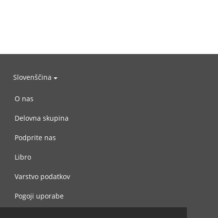
Slovenščina
O nas
Delovna skupina
Podprite nas
Libro
Varstvo podatkov
Pogoji uporabe
Navežite stik z nami