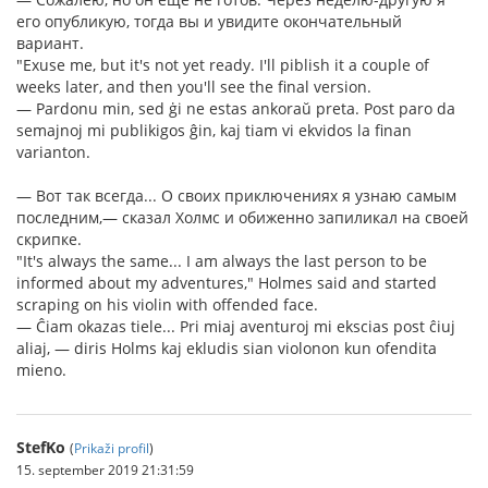
его опубликую, тогда вы и увидите окончательный
вариант.
"Exuse me, but it's not yet ready. I'll piblish it a couple of
weeks later, and then you'll see the final version.
— Pardonu min, sed ġi ne estas ankoraŭ preta. Post paro da
semajnoj mi publikigos ĝin, kaj tiam vi ekvidos la finan
varianton.
— Вот так всегда... О своих приключениях я узнаю самым
последним,— сказал Холмс и обиженно запиликал на своей
скрипке.
"It's always the same... I am always the last person to be
informed about my adventures," Holmes said and started
scraping on his violin with offended face.
— Ĉiam okazas tiele... Pri miaj aventuroj mi ekscias post ĉiuj
aliaj, — diris Holms kaj ekludis sian violonon kun ofendita
mieno.
StefKo
(
Prikaži profil
)
15. september 2019 21:31:59