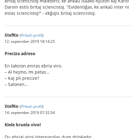
Britaj sciencistoj malkovris, ke ankaŭ Isaako Njuton kaj Karlo
Darvin estis britaj sciencistoj. "Evidentiĝas, ke ankaŭ inter ni
estas sciencistoj!" - ekĝojis britaj sciencistoj.
StefKo
(
Prikaži profil
)
12. september 2019 18:14:25
Preciza adreso
En taksion eniras ebria viro.
– Al hejmo, mi petas…
– Kaj pli precize?
– Salonen…
StefKo
(
Prikaži profil
)
14. september 2019 07:32:54
Kiele kruela vivo!
Du ebriaj viroj interparolas dum drinkado: