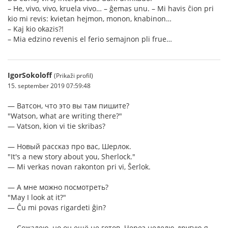
– He, vivo, vivo, kruela vivo… – ĝemas unu. – Mi havis ĉion pri
kio mi revis: kvietan hejmon, monon, knabinon…
– Kaj kio okazis?!
– Mia edzino revenis el ferio semajnon pli frue…
IgorSokoloff
(Prikaži profil)
15. september 2019 07:59:48
— Ватсон, что это вы там пишите?
"Watson, what are writing there?"
— Vatson, kion vi tie skribas?
— Новый рассказ про вас, Шерлок.
"It's a new story about you, Sherlock."
— Mi verkas novan rakonton pri vi, Ŝerlok.
— А мне можно посмотреть?
"May I look at it?"
— Ĉu mi povas rigardeti ĝin?
— Сожалею, но он ещё не готов. Через неделю-другую я