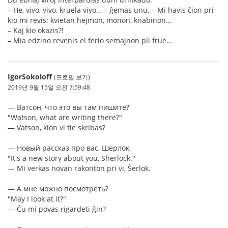
– He, vivo, vivo, kruela vivo… – ĝemas unu. – Mi havis ĉion pri
kio mi revis: kvietan hejmon, monon, knabinon…
– Kaj kio okazis?!
– Mia edzino revenis el ferio semajnon pli frue…
IgorSokoloff
(프로필 보기)
2019년 9월 15일 오전 7:59:48
— Ватсон, что это вы там пишите?
"Watson, what are writing there?"
— Vatson, kion vi tie skribas?
— Новый рассказ про вас, Шерлок.
"It's a new story about you, Sherlock."
— Mi verkas novan rakonton pri vi, Ŝerlok.
— А мне можно посмотреть?
"May I look at it?"
— Ĉu mi povas rigardeti ĝin?