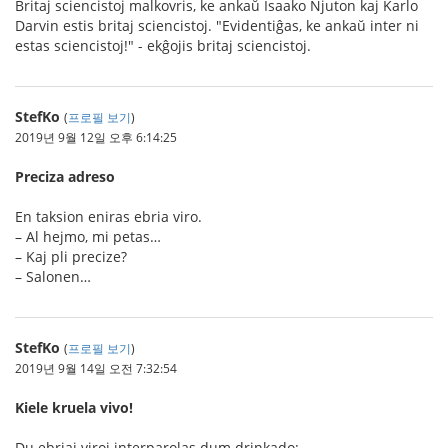
Britaj sciencistoj malkovris, ke ankaŭ Isaako Njuton kaj Karlo
Darvin estis britaj sciencistoj. "Evidentiĝas, ke ankaŭ inter ni
estas sciencistoj!" - ekĝojis britaj sciencistoj.
StefKo
(
프로필 보기
)
2019년 9월 12일 오후 6:14:25
Preciza adreso
En taksion eniras ebria viro.
– Al hejmo, mi petas…
– Kaj pli precize?
– Salonen…
StefKo
(
프로필 보기
)
2019년 9월 14일 오전 7:32:54
Kiele kruela vivo!
Du ebriaj viroj interparolas dum drinkado: