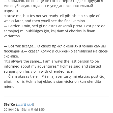
— Сожалею, но он ещё не готов. Через неделю-другую я
его опубликую, тогда вы и увидите окончательный
вариант.
"Exuse me, but it's not yet ready. I'll piblish it a couple of
weeks later, and then you'll see the final version.
— Pardonu min, sed ġi ne estas ankoraŭ preta. Post paro da
semajnoj mi publikigos ĝin, kaj tiam vi ekvidos la finan
varianton.
— Вот так всегда... О своих приключениях я узнаю самым
последним,— сказал Холмс и обиженно запиликал на своей
скрипке.
"It's always the same... I am always the last person to be
informed about my adventures," Holmes said and started
scraping on his violin with offended face.
— Ĉiam okazas tiele... Pri miaj aventuroj mi ekscias post ĉiuj
aliaj, — diris Holms kaj ekludis sian violonon kun ofendita
mieno.
StefKo
(
프로필 보기
)
2019년 9월 15일 오후 9:31:59