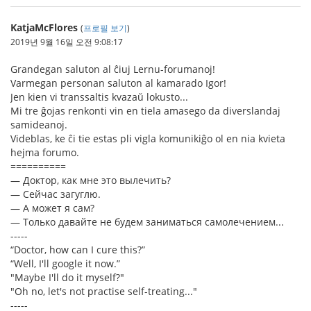
KatjaMcFlores
(
프로필 보기
)
2019년 9월 16일 오전 9:08:17
Grandegan saluton al ĉiuj Lernu-forumanoj!
Varmegan personan saluton al kamarado Igor!
Jen kien vi transsaltis kvazaŭ lokusto...
Mi tre ĝojas renkonti vin en tiela amasego da diverslandaj
samideanoj.
Videblas, ke ĉi tie estas pli vigla komunikiĝo ol en nia kvieta
hejma forumo.
==========
— Доктор, как мне это вылечить?
— Сейчас загуглю.
— А может я сам?
— Только давайте не будем заниматься самолечением...
-----
“Doctor, how can I cure this?”
“Well, I'll google it now.”
"Maybe I'll do it myself?"
"Oh no, let's not practise self-treating..."
-----