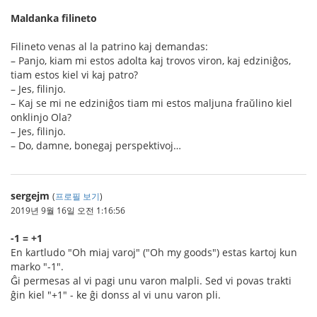
Maldanka filineto
Filineto venas al la patrino kaj demandas:
– Panjo, kiam mi estos adolta kaj trovos viron, kaj edziniĝos,
tiam estos kiel vi kaj patro?
– Jes, filinjo.
– Kaj se mi ne edziniĝos tiam mi estos maljuna fraŭlino kiel
onklinjo Ola?
– Jes, filinjo.
– Do, damne, bonegaj perspektivoj…
sergejm
(
프로필 보기
)
2019년 9월 16일 오전 1:16:56
-1 = +1
En kartludo "Oh miaj varoj" ("Oh my goods") estas kartoj kun
marko "-1".
Ĝi permesas al vi pagi unu varon malpli. Sed vi povas trakti
ĝin kiel "+1" - ke ĝi donss al vi unu varon pli.