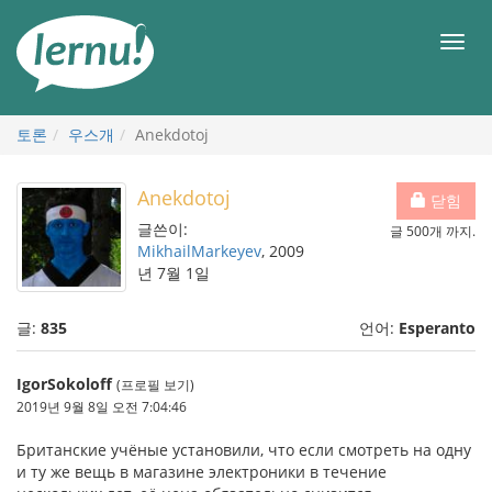
본
문
메
으
뉴
로
토론
우스개
Anekdotoj
Anekdotoj
닫힘
글쓴이:
글 500개 까지.
MikhailMarkeyev
, 2009
년 7월 1일
글:
835
언어:
Esperanto
IgorSokoloff
(프로필 보기)
2019년 9월 8일 오전 7:04:46
Британские учёные установили, что если смотреть на одну
и ту же вещь в магазине электроники в течение