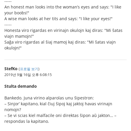
-----
An honest man looks into the woman’s eyes and says: "I like
your boobs!"
A wise man looks at her tits and says: "I like your eyes!"
-----
Honesta viro rigardas en virinajn okulojn kaj diras: "Mi ŝatas
viajn mamojn!"
Saĝa viro rigardas al ŝiaj mamoj kaj diras: "Mi ŝatas viajn
okulojn!"
StefKo
(
프로필 보기
)
2019년 9월 16일 오후 6:08:15
Stulta demando
Bankedo. Juna virino alparolas unu ŝipestron:
– Sinjor’ kapitano, kial ĉiuj ŝipoj kaj jaktoj havas virinajn
nomojn?
– Se vi scias kiel malfacile oni direktas ŝipon aŭ jakton… –
respondas la kapitano.