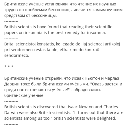
Британские учёные установили, что чтение их научных
трудов по проблемам бессонницы является самым лучшим
средством от бессонницы.
----------
British scientists have found that reading their scientific
papers on insomnia is the best remedy for insomnia.
----------
Britaj sciencistoj konstatis, ke legado de liaj sciencaj artikoloj
pri sendormeco estas la plej efika rimedo kontraŭ
sendormeco.
* * *
Британские учёные открыли, что Исаак Ньютон и Чарльз
Дарвин тоже были британскими учёными. "Оказывается, и
среди нас встречаются учёные!" - обрадовались
британские учёные.
----------
British scientists discovered that Isaac Newton and Charles
Darwin were also British scientists. "It turns out that there are
scientists among us too!" british scientists were delighted.
----------