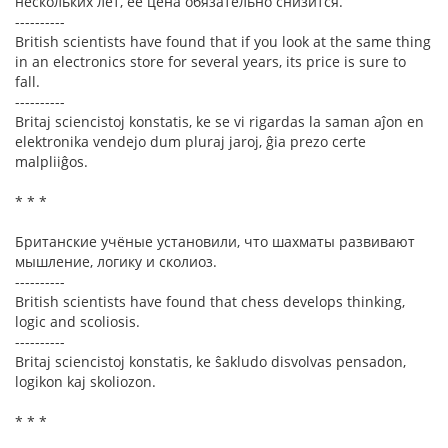
нескольких лет, её цена обязательно снизится.
----------
British scientists have found that if you look at the same thing
in an electronics store for several years, its price is sure to
fall.
----------
Britaj sciencistoj konstatis, ke se vi rigardas la saman aĵon en
elektronika vendejo dum pluraj jaroj, ĝia prezo certe
malpliiĝos.
* * *
Британские учёные установили, что шахматы развивают
мышление, логику и сколиоз.
----------
British scientists have found that chess develops thinking,
logic and scoliosis.
----------
Britaj sciencistoj konstatis, ke ŝakludo disvolvas pensadon,
logikon kaj skoliozon.
* * *