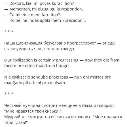
— Doktoro, kiel mi povas kuraci tion?
— Momenton, mi elgugligu la respondon.
— Ĉu mi eble mem faru tion?
— Ho ne, ne indas apliki mem-kuracadon...
* * *
Наша цивилизация безусловно прогрессирует — от еды
стали умирать чаще, чем от голода.
-----
Our civilization is certainly progressing — now they die from
food more often than from hunger.
-----
Nia civilizacio sendube progresas — nun oni mortas pro
manĝado pli ofte ol pro malsato.
* * *
Честный мужчина смотрит женщине в глаза и говорит:
"Мне нравятся твои сиськи!"
Мудрый же смотрит на её сиськи и говорит: "Мне нравятся
твои глаза!"