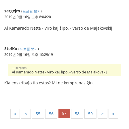
sergejm
(
프로필 보기
)
2019년 9월 16일 오후 8:04:20
Al Kamarado Nette - viro kaj ŝipo. - verso de Majakovskij
StefKo
(
프로필 보기
)
2019년 9월 16일 오후 10:29:19
sergejm:
Al Kamarado Nette - viro kaj ŝipo. - verso de Majakovskij
Kia enskribaĵo tio estas? Mi ne komprenas ĝin.
57
«
<
55
56
58
59
>
»